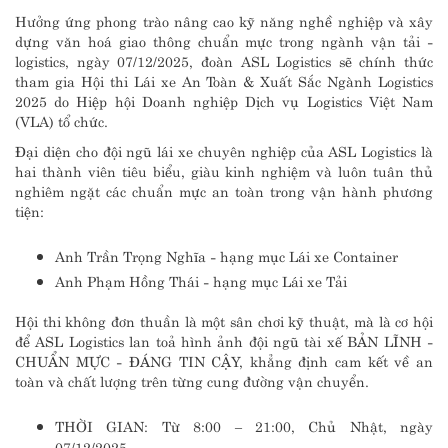
Hưởng ứng phong trào nâng cao kỹ năng nghề nghiệp và xây
dựng văn hoá giao thông chuẩn mực trong ngành vận tải -
logistics, ngày 07/12/2025, đoàn ASL Logistics sẽ chính thức
tham gia Hội thi Lái xe An Toàn & Xuất Sắc Ngành Logistics
2025 do Hiệp hội Doanh nghiệp Dịch vụ Logistics Việt Nam
(VLA) tổ chức.
Đại diện cho đội ngũ lái xe chuyên nghiệp của ASL Logistics là
hai thành viên tiêu biểu, giàu kinh nghiệm và luôn tuân thủ
nghiêm ngặt các chuẩn mực an toàn trong vận hành phương
tiện:
Anh Trần Trọng Nghĩa - hạng mục Lái xe Container
Anh Phạm Hồng Thái - hạng mục Lái xe Tải
Hội thi không đơn thuần là một sân chơi kỹ thuật, mà là cơ hội
để ASL Logistics lan toả hình ảnh đội ngũ tài xế BẢN LĨNH -
CHUẨN MỰC - ĐÁNG TIN CẬY, khẳng định cam kết về an
toàn và chất lượng trên từng cung đường vận chuyển.
THỜI GIAN: Từ 8:00 – 21:00, Chủ Nhật, ngày
07/12/2025