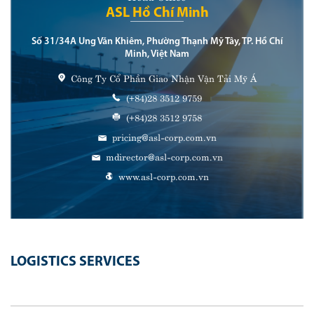
ASL Hồ Chí Minh
Số 31/34A Ung Văn Khiêm, Phường Thạnh Mỹ Tây, TP. Hồ Chí
Minh, Việt Nam
Công Ty Cổ Phần Giao Nhận Vận Tải Mỹ Á
(+84)28 3512 9759
(+84)28 3512 9758
pricing@asl-corp.com.vn
mdirector@asl-corp.com.vn
www.asl-corp.com.vn
LOGISTICS SERVICES