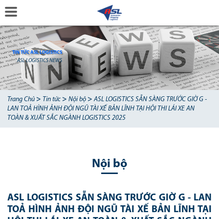
TIN TỨC ASL LOGISTICS
ASL LOGISTICS NEWS
>
>
>
Trang Chủ
Tin tức
Nội bộ
ASL LOGISTICS SẴN SÀNG TRƯỚC GIỜ G -
LAN TOẢ HÌNH ẢNH ĐỘI NGŨ TÀI XẾ BẢN LĨNH TẠI HỘI THI LÁI XE AN
TOÀN & XUẤT SẮC NGÀNH LOGISTICS 2025
Nội bộ
ASL LOGISTICS SẴN SÀNG TRƯỚC GIỜ G - LAN
TOẢ HÌNH ẢNH ĐỘI NGŨ TÀI XẾ BẢN LĨNH TẠI