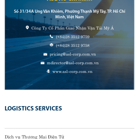
Số 31/34A Ung Văn Khiêm, Phường Thạnh Mỹ Tây, TP. Hồ Chí
Minh, Việt Nam
Công Ty Cổ Phần Giao Nhận Vận Tải Mỹ Á
(+84)28 3512 9759
(+84)28 3512 9758
pricing@asl-corp.com.vn
mdirector@asl-corp.com.vn
www.asl-corp.com.vn
LOGISTICS SERVICES
Dịch vụ Thương Mại Điện Tử