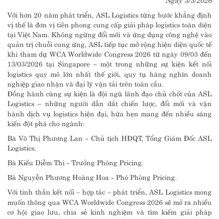
Với hơn 20 năm phát triển, ASL Logistics từng bước khẳng định
vị thế là đơn vị tiên phong cung cấp giải pháp logistics toàn diện
tại Việt Nam. Không ngừng đổi mới và ứng dụng công nghệ vào
quản trị chuỗi cung ứng, ASL tiếp tục mở rộng hiện diện quốc tế
khi tham dự WCA Worldwide Congress 2026 từ ngày 09/03 đến
13/03/2026 tại Singapore – một trong những sự kiện kết nối
logistics quy mô lớn nhất thế giới, quy tụ hàng nghìn doanh
nghiệp giao nhận và đại lý vận tải trên toàn cầu.
Đồng hành cùng sự kiện là đội ngũ lãnh đạo chủ chốt của ASL
Logistics – những người dẫn dắt chiến lược, đổi mới và vận
hành dịch vụ logistics hiện đại, hứa hẹn mang đến nhiều sáng
kiến đột phá cho ngành:
Bà Võ Thị Phương Lan - Chủ tịch HĐQT, Tổng Giám Đốc ASL
Logistics.
Bà Kiều Diễm Thi - Trưởng Phòng Pricing.
Bà Nguyễn Phương Hoàng Hoa - Phó Phòng Pricing.
Với tinh thần kết nối – hợp tác – phát triển, ASL Logistics mong
muốn thông qua WCA Worldwide Congress 2026 sẽ mở ra nhiều
cơ hội giao lưu, chia sẻ kinh nghiệm và tìm kiếm giải pháp