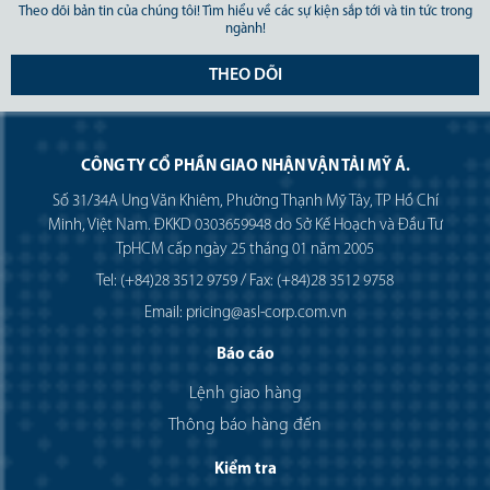
Theo dõi bản tin của chúng tôi! Tìm hiểu về các sự kiện sắp tới và tin tức trong
ngành!
THEO DÕI
CÔNG TY CỔ PHẦN GIAO NHẬN VẬN TẢI MỸ Á.
Số 31/34A Ung Văn Khiêm, Phường Thạnh Mỹ Tây, TP Hồ Chí
Minh, Việt Nam. ĐKKD 0303659948 do Sở Kế Hoạch và Đầu Tư
TpHCM cấp ngày 25 tháng 01 năm 2005
Tel: (+84)28 3512 9759 / Fax: (+84)28 3512 9758
Email: pricing@asl-corp.com.vn
Báo cáo
Lệnh giao hàng
Thông báo hàng đến
Kiểm tra