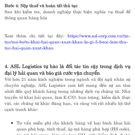
Bước 4: Nộp thuế và hoàn tất thủ tục
Sau khi kiểm tra, doanh nghiệp thực hiện nghĩa vụ thuế để
thông quan hàng hóa
Xem thêm chi tiết tại đây:
https://www.asl-corp.com.vn/tin-
tuc/noi-bo/to-khai-hai-quan-xuat-khau-la-gi-5-buoc-lam-thu-
tuc-hai-quan-xuat-khau
4. ASL Logistics tự hào là đối tác tin cậy trong dịch vụ
đại lý hải quan và báo giá cước vận chuyển
Với hơn 21 năm kinh nghiệm trong ngành và đội ngũ nhân sự
chuyên nghiệp, ASL Logistics cam kết mang đến sự an tâm
nhất đến quý khách hàng trong những dịch vụ chứng từ. Như
truyền tờ khai hải quan, làm E-C/O, hun trùng, kiểm dịch thực
vật, các chứng từ khác đúng hạn, và cùng với rất nhiều lợi thế
cạnh tranh khác:
Tư vấn miễn phí cho khách hàng về loại hình khai hải
quan phù hợp, tính thuế, áp mã hàng phù hợp (HS code),
áp giá hải quan, làm các loại C/O, giấy kiểm dịch, hoàn