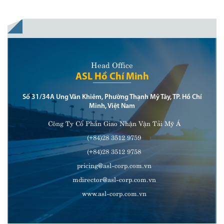
Code theo đúng quy định.
Head Office
ASL Hồ Chí Minh
Số 31/34A Ung Văn Khiêm, Phường Thạnh Mỹ Tây, TP. Hồ Chí
Minh, Việt Nam
Công Ty Cổ Phần Giao Nhận Vận Tải Mỹ Á
(+84)28 3512 9759
(+84)28 3512 9758
pricing@asl-corp.com.vn
mdirector@asl-corp.com.vn
www.asl-corp.com.vn