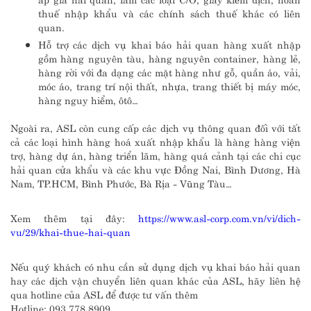
thuế nhập khẩu và các chính sách thuế khác có liên
quan.
Hỗ trợ các dịch vụ khai báo hải quan hàng xuất nhập
gồm hàng nguyên tàu, hàng nguyên container, hàng lẻ,
hàng rời với đa dạng các mặt hàng như gỗ, quần áo, vải,
móc áo, trang trí nội thất, nhựa, trang thiết bị máy móc,
hàng nguy hiểm, ôtô…
Ngoài ra, ASL còn cung cấp các dịch vụ thông quan đối với tất
cả các loại hình hàng hoá xuất nhập khẩu là hàng hàng viện
trợ, hàng dự án, hàng triển lãm, hàng quá cảnh tại các chi cục
hải quan cửa khẩu và các khu vực Đồng Nai, Bình Dương, Hà
Nam, TP.HCM, Bình Phước, Bà Rịa - Vũng Tàu…
Xem thêm tại đây:
https://www.asl-corp.com.vn/vi/dich-
vu/29/khai-thue-hai-quan
Nếu quý khách có nhu cần sử dụng dịch vụ khai báo hải quan
hay các dịch vận chuyển liên quan khác của ASL, hãy liên hệ
qua hotline của ASL để được tư vấn thêm
Hotline: 093 778 8909