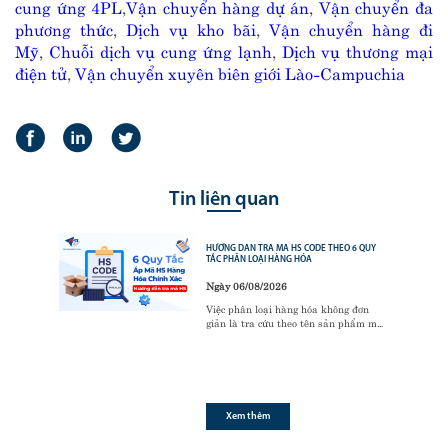
cung ứng 4PL
,
Vận chuyển hàng dự án
,
Vận chuyển đa
phương thức
,
Dịch vụ kho bãi
,
Vận chuyển hàng đi
Mỹ
,
Chuỗi dịch vụ cung ứng lạnh
,
Dịch vụ thương mại
điện tử
,
Vận chuyển xuyên biên giới Lào-Campuchia
Tin liên quan
HƯỚNG DẪN TRA MÃ HS CODE THEO 6 QUY
TẮC PHÂN LOẠI HÀNG HÓA
Ngày 06/08/2026
Việc phân loại hàng hóa không đơn
giản là tra cứu theo tên sản phẩm mà
phải tuân thủ 6 Quy tắc phân loại mã
HS (GRI). Đây là cơ sở pháp lý quan
trọng mà cơ quan hải quan và doanh
nghiệp sử dụng để xác định mã HS cho
hàng hóa. Vậy 6 quy tắc này được áp
dụng như thế nào? Khi nào sử dụng
Xem thêm
từng quy tắc? Bài viết dưới đây sẽ
hướng dẫn chi tiết cách tra mã HS