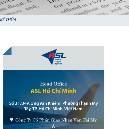
 KẾ THỪA
Head Office
ASL Hồ Chí Minh
Số 31/34A Ung Văn Khiêm, Phường Thạnh Mỹ
Tây, TP. Hồ Chí Minh, Việt Nam
Công Ty Cổ Phần Giao Nhận Vận Tải Mỹ
Á