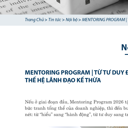
Trang Chủ
>
Tin tức
>
Nội bộ
>
MENTORING PROGRAM | 
N
MENTORING PROGRAM | TỪ TƯ DUY 
THẾ HỆ LÃNH ĐẠO KẾ THỪA
Nếu ở giai đoạn đầu, Mentoring Program 2026 tậ
bức tranh tổng thể của doanh nghiệp, thì đến b
nét: từ “hiểu” sang “hành động”, từ tư duy sang tr