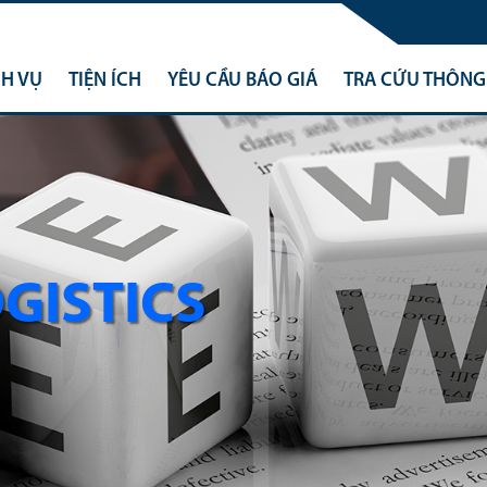
CH VỤ
TIỆN ÍCH
YÊU CẦU BÁO GIÁ
TRA CỨU THÔNG 
OGISTICS