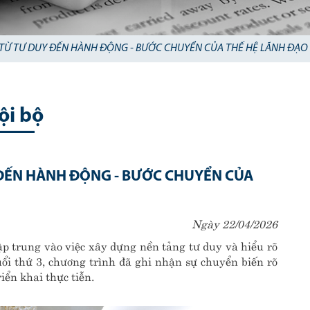
TỪ TƯ DUY ĐẾN HÀNH ĐỘNG - BƯỚC CHUYỂN CỦA THẾ HỆ LÃNH ĐẠO
ội bộ
ĐẾN HÀNH ĐỘNG - BƯỚC CHUYỂN CỦA
Ngày 22/04/2026
p trung vào việc xây dựng nền tảng tư duy và hiểu rõ
uổi thứ 3, chương trình đã ghi nhận sự chuyển biến rõ
iển khai thực tiễn.