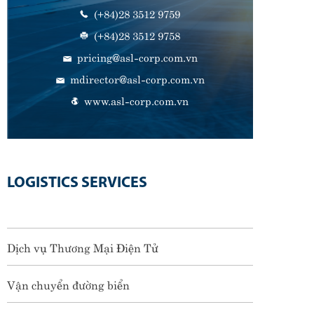
(+84)28 3512 9759
(+84)28 3512 9758
pricing@asl-corp.com.vn
mdirector@asl-corp.com.vn
www.asl-corp.com.vn
LOGISTICS SERVICES
Dịch vụ Thương Mại Điện Tử
Vận chuyển đường biển