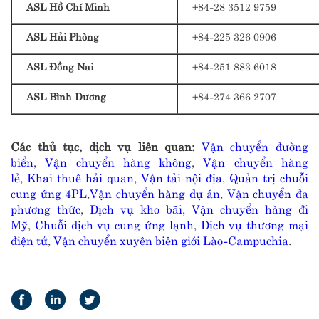
ASL Hồ Chí Minh
+84-28 3512 9759
ASL Hải Phòng
+84-225 326 0906
ASL Đồng Nai
+84-251 883 6018
ASL Bình Dương
+84-274 366 2707
Các thủ tục, dịch vụ liên quan:
Vận chuyển đường
biển
,
Vận chuyển hàng không
,
Vận chuyển hàng
lẻ
,
Khai thuê hải quan
,
Vận tải nội địa
,
Quản trị chuỗi
cung ứng 4PL
,
Vận chuyển hàng dự án
,
Vận chuyển đa
phương thức
,
Dịch vụ kho bãi
,
Vận chuyển hàng đi
Mỹ
,
Chuỗi dịch vụ cung ứng lạnh
,
Dịch vụ thương mại
điện tử
,
Vận chuyển xuyên biên giới Lào-Campuchia
.