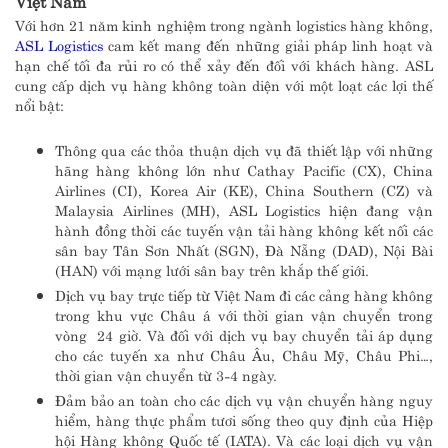
Việt Nam
Với hơn 21 năm kinh nghiệm trong ngành logistics hàng không,
ASL Logistics
cam kết mang đến những giải pháp linh hoạt và
hạn chế tối đa rủi ro có thể xảy đến đối với khách hàng. ASL
cung cấp dịch vụ hàng không toàn diện với một loạt các lợi thế
nổi bật:
Thông qua các thỏa thuận dịch vụ đã thiết lập với những
hãng hàng không lớn như Cathay Pacific (CX), China
Airlines (CI), Korea Air (KE), China Southern (CZ) và
Malaysia Airlines (MH), ASL Logistics hiện đang vận
hành đồng thời các tuyến vận tải hàng không kết nối các
sân bay Tân Sơn Nhất (SGN), Đà Nẵng (DAD), Nội Bài
(HAN) với mạng lưới sân bay trên khắp thế giới.
Dịch vụ bay trực tiếp từ Việt Nam đi các cảng hàng không
trong khu vực Châu á với thời gian vận chuyển trong
vòng 24 giờ. Và đối với dịch vụ bay chuyển tải áp dụng
cho các tuyến xa như Châu Âu, Châu Mỹ, Châu Phi…,
thời gian vận chuyển từ 3-4 ngày.
Đảm bảo an toàn cho các dịch vụ vận chuyển hàng nguy
hiểm, hàng thực phẩm tươi sống theo quy định của Hiệp
hội Hàng không Quốc tế (IATA). Và các loại dịch vụ vận