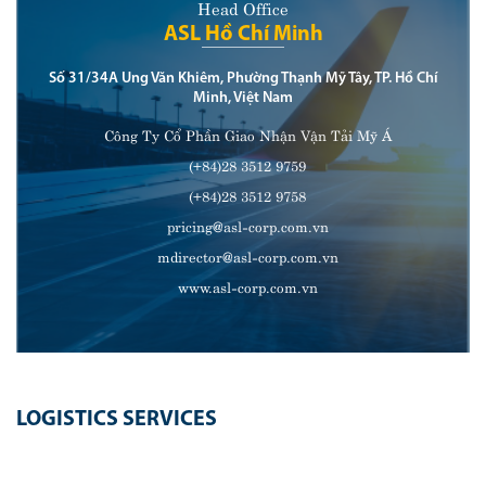
Head Office
ASL Hồ Chí Minh
Số 31/34A Ung Văn Khiêm, Phường Thạnh Mỹ Tây, TP. Hồ Chí
Minh, Việt Nam
Công Ty Cổ Phần Giao Nhận Vận Tải Mỹ Á
(+84)28 3512 9759
(+84)28 3512 9758
pricing@asl-corp.com.vn
mdirector@asl-corp.com.vn
www.asl-corp.com.vn
LOGISTICS SERVICES