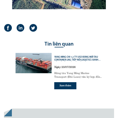
Tin liên quan
YANG MING CHI 1,2 TỶ USD ĐÓNG MỚI TÀU
CONTAINER LNG: TIẾP NỐI LOGISTICS XANH
CỦA CÁC ÔNG LỚN VẬN TẢI BIỂN
Ngày 23/07/2026
Hãng tàu Yang Ming Marine
Transport (Đài Loan) vừa ký hợp đồng
với tập đoàn đóng tàu Hanwha Ocean
(Hàn Quốc) để đóng mới
6 tàu
Xem thêm
container sử dụng động cơ nhiên liệu
kép LNG (LNG dual-fuel)
,