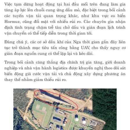
Việc tạm dừng hoạt động tại hai đầu mối trên đang làm gia
tăng áp lực lên chuỗi cung ứng dầu mỏ, đặc biệt trong bối cảnh
các tuyến vận tải quan trọng khác, như khu vực eo biển
Hormuz, cũng đối mặt với nhiều rủi ro. Các chuyên gia nhận
định tình trạng chậm trễ tàu chở dầu và gián đoạn lịch trình
vận chuyển có thể tiếp diễn trong thời gian tới.
Đáng chú ý, các cơ sở dầu khí của Nga thời gian gần đây liên
tục trở thành mục tiêu tấn công bằng UAV, cho thấy nguy cơ
gián đoạn nguồn cung có thể lặp lại và kéo dài.
Trong bối cảnh căng thẳng địa chính trị gia tăng, giới doanh
nghiệp và nhà vận hành logistics được khuyến nghị theo dõi sát
biến động giá cước vận tải và chủ động xây dựng phương án
thay thế nhằm giảm thiểu rủi ro.