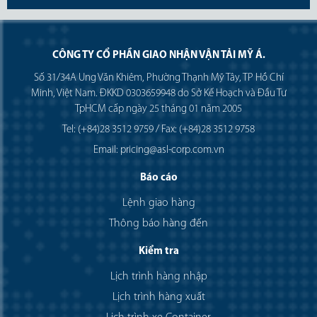
CÔNG TY CỔ PHẦN GIAO NHẬN VẬN TẢI MỸ Á.
Số 31/34A Ung Văn Khiêm, Phường Thạnh Mỹ Tây, TP Hồ Chí
Minh, Việt Nam. ĐKKD 0303659948 do Sở Kế Hoạch và Đầu Tư
TpHCM cấp ngày 25 tháng 01 năm 2005
Tel: (+84)28 3512 9759 / Fax: (+84)28 3512 9758
Email: pricing@asl-corp.com.vn
Báo cáo
Lệnh giao hàng
Thông báo hàng đến
Kiểm tra
Lịch trình hàng nhập
Lịch trình hàng xuất