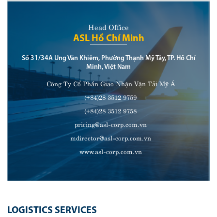
Head Office
ASL Hồ Chí Minh
Số 31/34A Ung Văn Khiêm, Phường Thạnh Mỹ Tây, TP. Hồ Chí
Minh, Việt Nam
Công Ty Cổ Phần Giao Nhận Vận Tải Mỹ Á
(+84)28 3512 9759
(+84)28 3512 9758
pricing@asl-corp.com.vn
mdirector@asl-corp.com.vn
www.asl-corp.com.vn
LOGISTICS SERVICES