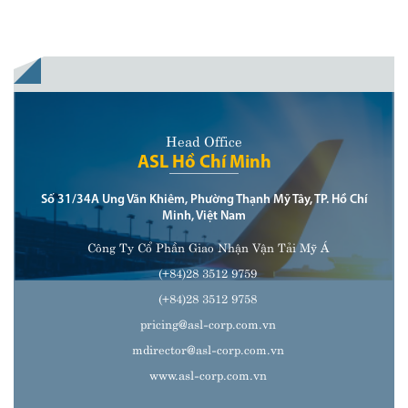
Head Office
ASL Hồ Chí Minh
Số 31/34A Ung Văn Khiêm, Phường Thạnh Mỹ Tây, TP. Hồ Chí
Minh, Việt Nam
Công Ty Cổ Phần Giao Nhận Vận Tải Mỹ Á
(+84)28 3512 9759
(+84)28 3512 9758
pricing@asl-corp.com.vn
mdirector@asl-corp.com.vn
www.asl-corp.com.vn