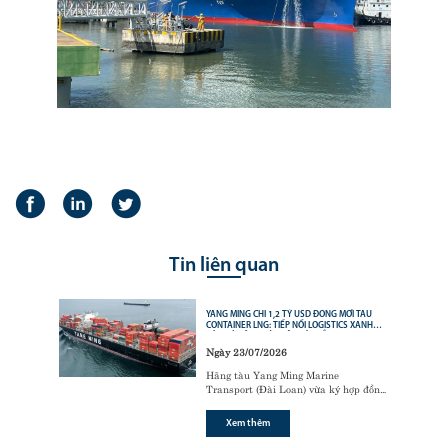
Tin liên quan
YANG MING CHI 1,2 TỶ USD ĐÓNG MỚI TÀU
CONTAINER LNG: TIẾP NỐI LOGISTICS XANH
CỦA CÁC ÔNG LỚN VẬN TẢI BIỂN
Ngày 23/07/2026
Hãng tàu Yang Ming Marine
Transport (Đài Loan) vừa ký hợp đồng
với tập đoàn đóng tàu Hanwha Ocean
(Hàn Quốc) để đóng mới
6 tàu
Xem thêm
container sử dụng động cơ nhiên liệu
kép LNG (LNG dual-fuel)
,