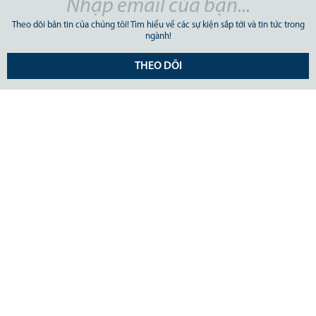
Theo dõi bản tin của chúng tôi! Tìm hiểu về các sự kiện sắp tới và tin tức trong
ngành!
THEO DÕI
CÔNG TY CỔ PHẦN GIAO NHẬN VẬN TẢI MỸ Á.
Số 31/34A Ung Văn Khiêm, Phường Thạnh Mỹ Tây, TP Hồ Chí
Minh, Việt Nam. ĐKKD 0303659948 do Sở Kế Hoạch và Đầu Tư
TpHCM cấp ngày 25 tháng 01 năm 2005
Tel: (+84)28 3512 9759 / Fax: (+84)28 3512 9758
Email: pricing@asl-corp.com.vn
Báo cáo
Lệnh giao hàng
Thông báo hàng đến