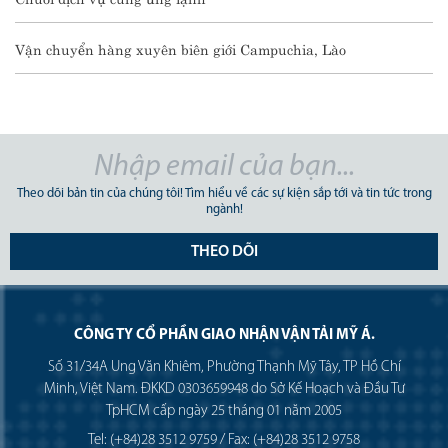
Vận chuyển hàng xuyên biên giới Campuchia, Lào
Theo dõi bản tin của chúng tôi! Tìm hiểu về các sự kiện sắp tới và tin tức trong
ngành!
THEO DÕI
CÔNG TY CỔ PHẦN GIAO NHẬN VẬN TẢI MỸ Á.
Số 31/34A Ung Văn Khiêm, Phường Thạnh Mỹ Tây, TP Hồ Chí
Minh, Việt Nam. ĐKKD 0303659948 do Sở Kế Hoạch và Đầu Tư
TpHCM cấp ngày 25 tháng 01 năm 2005
Tel: (+84)28 3512 9759 / Fax: (+84)28 3512 9758