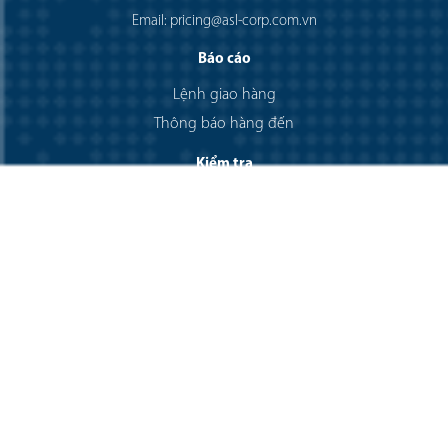
Email: pricing@asl-corp.com.vn
Báo cáo
Lệnh giao hàng
Thông báo hàng đến
Kiểm tra
Lịch trình hàng nhập
Lịch trình hàng xuất
Lịch trình xe Container
Vận tải đơn
Yêu cầu
Booking
Submit SI
Yêu cầu báo giá