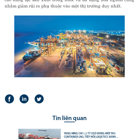
nhằm giảm rủi ro phụ thuộc vào một thị trường duy nhất.
Tin liên quan
YANG MING CHI 1,2 TỶ USD ĐÓNG MỚI TÀU
CONTAINER LNG: TIẾP NỐI LOGISTICS XANH