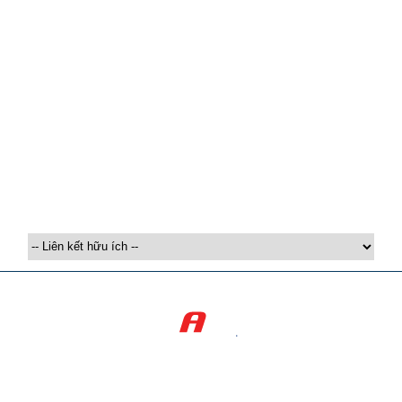
Q&A
Thư viện
Hình ảnh
Video
Chính sách bảo mật
Chính sách thanh toán
Chính sách đổi trả
Liên kết hữu ích
Copyright © 2005 - 2025 ASL CORP. All rights reserved.