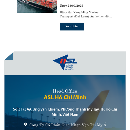
CỦA CÁC ÔNG LỚN VẬN TẢI BIỂN
Ngày 23/07/2026
Hãng tàu Yang Ming Marine
Transport (Đài Loan) vừa ký hợp đồng
với tập đoàn đóng tàu Hanwha Ocean
(Hàn Quốc) để đóng mới
6 tàu
Xem thêm
container sử dụng động cơ nhiên liệu
kép LNG (LNG dual-fuel)
,
Head Office
ASL Hồ Chí Minh
Số 31/34A Ung Văn Khiêm, Phường Thạnh Mỹ Tây, TP. Hồ Chí
Minh, Việt Nam
Công Ty Cổ Phần Giao Nhận Vận Tải Mỹ Á