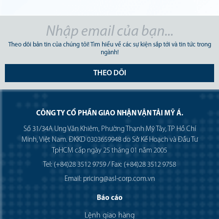
Theo dõi bản tin của chúng tôi! Tìm hiểu về các sự kiện sắp tới và tin tức trong
ngành!
THEO DÕI
CÔNG TY CỔ PHẦN GIAO NHẬN VẬN TẢI MỸ Á.
Số 31/34A Ung Văn Khiêm, Phường Thạnh Mỹ Tây, TP Hồ Chí
Minh, Việt Nam. ĐKKD 0303659948 do Sở Kế Hoạch và Đầu Tư
TpHCM cấp ngày 25 tháng 01 năm 2005
Tel: (+84)28 3512 9759 / Fax: (+84)28 3512 9758
Email: pricing@asl-corp.com.vn
Báo cáo
Lệnh giao hàng