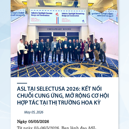
ASL TẠI SELECTUSA 2026: KẾT NỐI
CHUỖI CUNG ỨNG, MỞ RỘNG CƠ HỘI
HỢP TÁC TẠI THỊ TRƯỜNG HOA KỲ
May 05, 2026
Ngày 05/05/2026
Từ ngày 03–06/5/2026, Ban lãnh đạo ASL