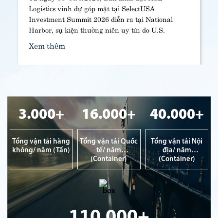
Logistics vinh dự góp mặt tại SelectUSA
Investment Summit 2026 diễn ra tại National
Harbor, sự kiện thường niên uy tín do U.S.
Department of Commerce tổ chức, quy tụ hơn
Xem thêm
5.500 đại biểu từ hơn 100 quốc gia, nhằm thúc
đẩy đầu tư trực tiếp vào Hoa Kỳ.
3.000+
16.000+
40.000+
Tổng vận tải hàng
Tổng vận tải Quốc
Tổng vận tải Nội
không/ năm (Tấn)
tế/ năm
địa/ năm
(Container)
(Container)
110.000+