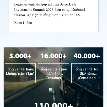
Logistics vinh dự góp mặt tại SelectUSA
Investment Summit 2026 diễn ra tại National
Harbor, sự kiện thường niên uy tín do U.S.
Department of Commerce tổ chức, quy tụ hơn
Xem thêm
5.500 đại biểu từ hơn 100 quốc gia, nhằm thúc
đẩy đầu tư trực tiếp vào Hoa Kỳ.
3.000+
16.000+
40.000+
Tổng vận tải hàng
Tổng vận tải Quốc
Tổng vận tải Nội
không/ năm (Tấn)
tế/ năm
địa/ năm
(Container)
(Container)
110.000+