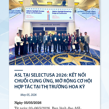
ASL TẠI SELECTUSA 2026: KẾT NỐI
CHUỖI CUNG ỨNG, MỞ RỘNG CƠ HỘI
HỢP TÁC TẠI THỊ TRƯỜNG HOA KỲ
May 05, 2026
Ngày 05/05/2026
Từ ngày 03–06/5/2026, Ban lãnh đạo ASL