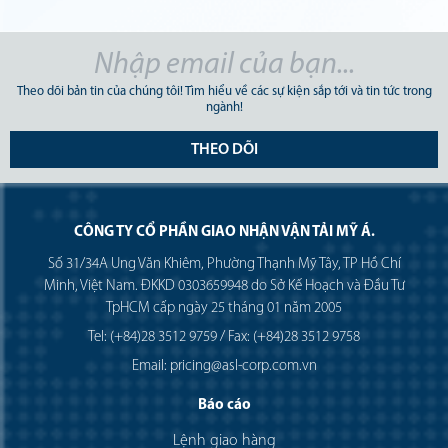
Theo dõi bản tin của chúng tôi! Tìm hiểu về các sự kiện sắp tới và tin tức trong
ngành!
THEO DÕI
CÔNG TY CỔ PHẦN GIAO NHẬN VẬN TẢI MỸ Á.
Số 31/34A Ung Văn Khiêm, Phường Thạnh Mỹ Tây, TP Hồ Chí
Minh, Việt Nam. ĐKKD 0303659948 do Sở Kế Hoạch và Đầu Tư
TpHCM cấp ngày 25 tháng 01 năm 2005
Tel: (+84)28 3512 9759 / Fax: (+84)28 3512 9758
Email: pricing@asl-corp.com.vn
Báo cáo
Lệnh giao hàng