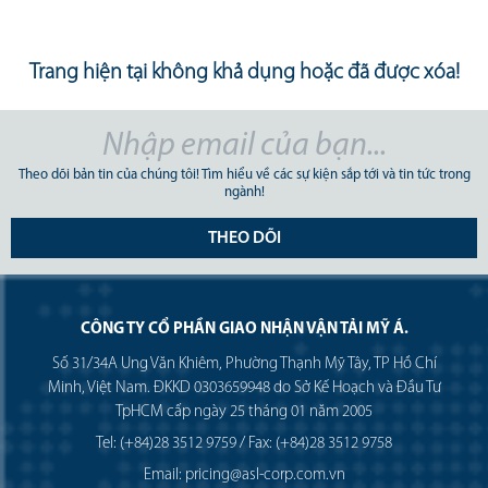
Trang hiện tại không khả dụng hoặc đã được xóa!
Theo dõi bản tin của chúng tôi! Tìm hiểu về các sự kiện sắp tới và tin tức trong
ngành!
THEO DÕI
CÔNG TY CỔ PHẦN GIAO NHẬN VẬN TẢI MỸ Á.
Số 31/34A Ung Văn Khiêm, Phường Thạnh Mỹ Tây, TP Hồ Chí
Minh, Việt Nam. ĐKKD 0303659948 do Sở Kế Hoạch và Đầu Tư
TpHCM cấp ngày 25 tháng 01 năm 2005
Tel: (+84)28 3512 9759 / Fax: (+84)28 3512 9758
Email: pricing@asl-corp.com.vn