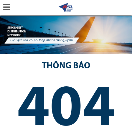
STRONGEST
DISTRIBUTION
NETWORK
Hiệu quả cao, chi phí thập, nhanh chóng, uy tín.
THÔNG BÁO
404