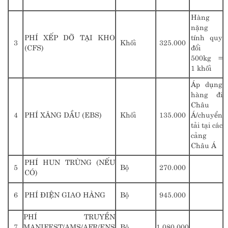
Hàng
nặng
PHÍ XẾP DỠ TẠI KHO
tính quy
3
Khối
325.000
(CFS)
đổi
500kg =
1 khối
Áp dụng
hàng đi
Châu
4
PHÍ XĂNG DẦU (EBS)
Khối
135.000
Á/chuyển
tải tại các
cảng
Châu Á
PHÍ HUN TRÙNG (NẾU
5
Bộ
270.000
CÓ)
6
PHÍ ĐIỆN GIAO HÀNG
Bộ
945.000
PHÍ TRUYỀN
7
MANIFEST/AMS/AFR/ENS
Bộ
1.080.000