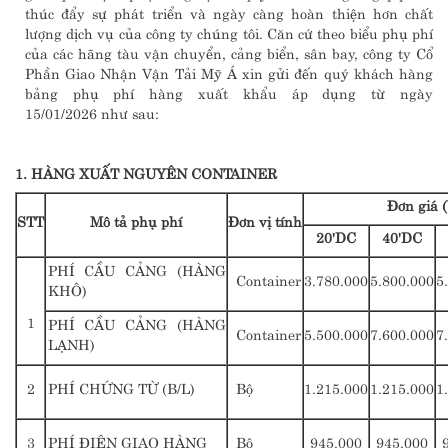
thúc đẩy sự phát triển và ngày càng hoàn thiện hơn chất
lượng dịch vụ của công ty chúng tôi. Căn cứ theo biểu phụ phí
của các hãng tàu vận chuyển, cảng biển, sân bay, công ty Cổ
Phần Giao Nhận Vận Tải Mỹ Á xin gửi đến quý khách hàng
bảng phụ phí hàng xuất khẩu áp dụng từ ngày
15/01/2026 như sau:
1. HÀNG XUẤT NGUYÊN CONTAINER
Đơn giá 
STT
Mô tả phụ phí
Đơn vị tính
20'DC
40'DC
PHÍ CẦU CẢNG (HÀNG
Container
3.780.000
5.800.000
5
KHÔ)
1
PHÍ CẦU CẢNG (HÀNG
Container
5.500.000
7.600.000
7
LẠNH)
2
PHÍ CHỨNG TỪ (B/L)
Bộ
1.215.000
1.215.000
1
3
PHÍ ĐIỆN GIAO HÀNG
Bộ
945.000
945.000