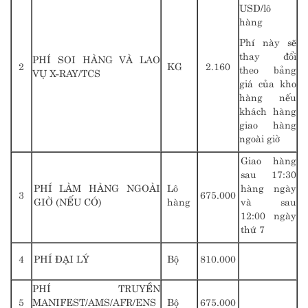
USD/lô
hàng
Phí này sẽ
thay đổi
PHÍ SOI HÀNG VÀ LAO
2
KG
2.160
theo bảng
VỤ X-RAY/TCS
giá của kho
hàng nếu
khách hàng
giao hàng
ngoài giờ
Giao hàng
sau 17:30
PHÍ LÀM HÀNG NGOÀI
Lô
hàng ngày
3
675.000
GIỜ (NẾU CÓ)
hàng
và sau
12:00 ngày
thứ 7
4
PHÍ ĐẠI LÝ
Bộ
810.000
PHÍ TRUYỀN
5
MANIFEST/AMS/AFR/ENS
Bộ
675.000