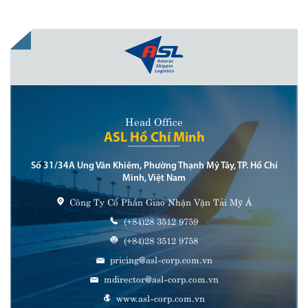
Head Office
ASL Hồ Chí Minh
Số 31/34A Ung Văn Khiêm, Phường Thạnh Mỹ Tây, TP. Hồ Chí
Minh, Việt Nam
Công Ty Cổ Phần Giao Nhận Vận Tải Mỹ Á
(+84)28 3512 9759
(+84)28 3512 9758
pricing@asl-corp.com.vn
mdirector@asl-corp.com.vn
www.asl-corp.com.vn