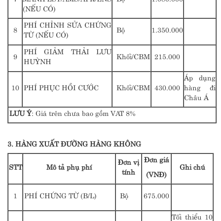
(NẾU CÓ)
PHÍ CHỈNH SỬA CHỨNG
8
Bộ
1.350.000
TỪ (NẾU CÓ)
PHÍ GIẢM THẢI LƯU
9
Khối/CBM
215.000
HUỲNH
Áp dụng
10
PHÍ PHỤC HỒI CƯỚC
Khối/CBM
430.000
hàng đi
Châu Á
LƯU Ý
: Giá trên chưa bao gồm VAT 8%
3. HÀNG XUẤT ĐƯỜNG HÀNG KHÔNG
Đơn giá
Đơn vị
STT
Mô tả phụ phí
Ghi chú
tính
(VNĐ)
1
PHÍ CHỨNG TỪ (B/L)
Bộ
675.000
Tối thiểu 10