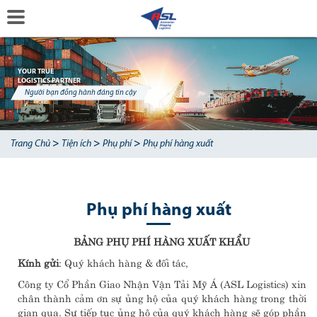
YOUR TRUE
LOGISTICS PARTNER
Người bạn đồng hành đáng tin cậy
>
>
>
Trang Chủ
Tiện ích
Phụ phí
Phụ phí hàng xuất
Phụ phí hàng xuất
BẢNG PHỤ PHÍ HÀNG XUẤT
KHẨU
Kính gửi
: Quý khách hàng & đối tác,
Công ty Cổ Phần Giao Nhận Vận Tải Mỹ Á (ASL Logistics) xin
chân thành cảm ơn sự ủng hộ của quý khách hàng trong thời
gian qua. Sự tiếp tục ủng hộ của quý khách hàng sẽ góp phần