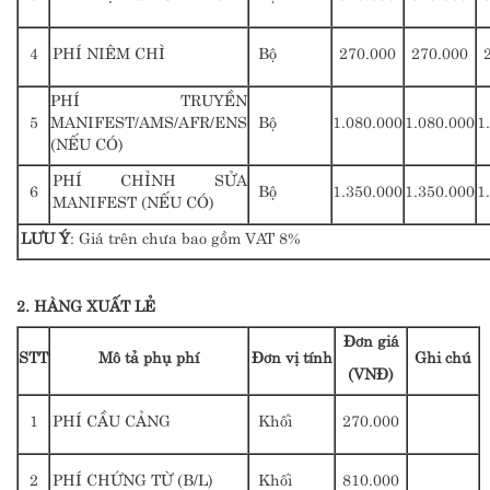
4
PHÍ NIÊM CHÌ
Bộ
270.000
270.000
PHÍ TRUYỀN
5
MANIFEST/AMS/AFR/ENS
Bộ
1.080.000
1.080.000
1
(NẾU CÓ)
PHÍ CHỈNH SỬA
6
Bộ
1.350.000
1.350.000
1
MANIFEST (NẾU CÓ)
LƯU Ý
: Giá trên chưa bao gồm VAT 8%
2. HÀNG XUẤT LẺ
Đơn giá
STT
Mô tả phụ phí
Đơn vị tính
Ghi chú
(VNĐ)
1
PHÍ CẦU CẢNG
Khối
270.000
2
PHÍ CHỨNG TỪ (B/L)
Khối
810.000