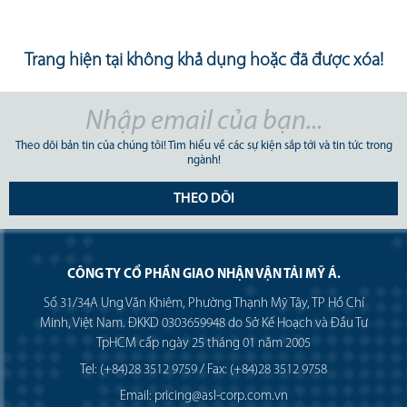
Trang hiện tại không khả dụng hoặc đã được xóa!
Theo dõi bản tin của chúng tôi! Tìm hiểu về các sự kiện sắp tới và tin tức trong
ngành!
THEO DÕI
CÔNG TY CỔ PHẦN GIAO NHẬN VẬN TẢI MỸ Á.
Số 31/34A Ung Văn Khiêm, Phường Thạnh Mỹ Tây, TP Hồ Chí
Minh, Việt Nam. ĐKKD 0303659948 do Sở Kế Hoạch và Đầu Tư
TpHCM cấp ngày 25 tháng 01 năm 2005
Tel: (+84)28 3512 9759 / Fax: (+84)28 3512 9758
Email: pricing@asl-corp.com.vn