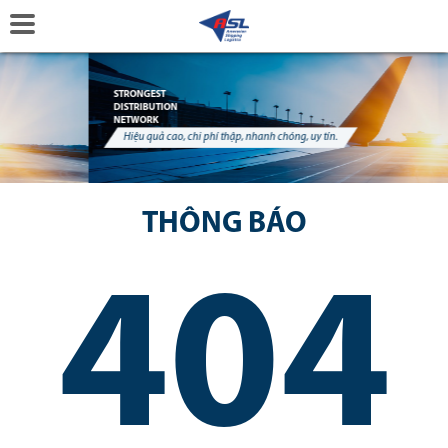
STRONGEST
DISTRIBUTION
NETWORK
Hiệu quả cao, chi phí thập, nhanh chóng, uy tín.
THÔNG BÁO
404