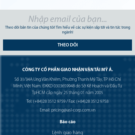
Theo dõi bản tin của chúng tôi! Tìm hiểu về các sự kiện sắp tới và tin tức trong
ngành!
THEO DÕI
CÔNG TY CỔ PHẦN GIAO NHẬN VẬN TẢI MỸ Á.
Số 31/34A Ung Văn Khiêm, Phường Thạnh Mỹ Tây, TP Hồ Chí
Minh, Việt Nam. ĐKKD 0303659948 do Sở Kế Hoạch và Đầu Tư
TpHCM cấp ngày 25 tháng 01 năm 2005
Tel: (+84)28 3512 9759 / Fax: (+84)28 3512 9758
Email: pricing@asl-corp.com.vn
Báo cáo
Lệnh giao hàng