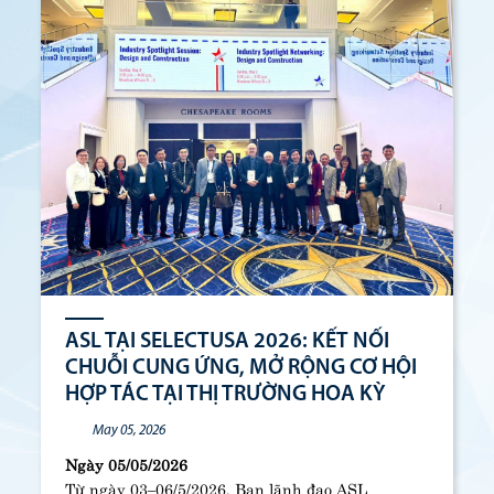
ASL TẠI SELECTUSA 2026: KẾT NỐI
CHUỖI CUNG ỨNG, MỞ RỘNG CƠ HỘI
HỢP TÁC TẠI THỊ TRƯỜNG HOA KỲ
May 05, 2026
Ngày 05/05/2026
Từ ngày 03–06/5/2026, Ban lãnh đạo ASL