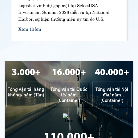
Logistics vinh dự góp mặt tại SelectUSA
Investment Summit 2026 diễn ra tại National
Harbor, sự kiện thường niên uy tín do U.S.
Department of Commerce tổ chức, quy tụ hơn
Xem thêm
5.500 đại biểu từ hơn 100 quốc gia, nhằm thúc
đẩy đầu tư trực tiếp vào Hoa Kỳ.
3.000+
16.000+
40.000+
Tổng vận tải hàng
Tổng vận tải Quốc
Tổng vận tải Nội
không/ năm (Tấn)
tế/ năm
địa/ năm
(Container)
(Container)
110.000+