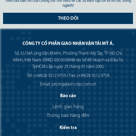
Theo dõi bản tin của chúng tôi! Tìm hiểu về các sự kiện sắp tới và tin tức trong
ngành!
THEO DÕI
CÔNG TY CỔ PHẦN GIAO NHẬN VẬN TẢI MỸ Á.
Số 31/34A Ung Văn Khiêm, Phường Thạnh Mỹ Tây, TP Hồ Chí
Minh, Việt Nam. ĐKKD 0303659948 do Sở Kế Hoạch và Đầu Tư
TpHCM cấp ngày 25 tháng 01 năm 2005
Tel: (+84)28 3512 9759 / Fax: (+84)28 3512 9758
Email: pricing@asl-corp.com.vn
Báo cáo
Lệnh giao hàng
Thông báo hàng đến
Kiểm tra