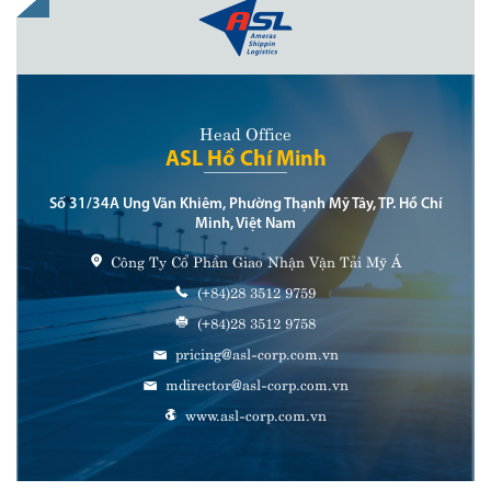
Head Office
ASL Hồ Chí Minh
Số 31/34A Ung Văn Khiêm, Phường Thạnh Mỹ Tây, TP. Hồ Chí
Minh, Việt Nam
Công Ty Cổ Phần Giao Nhận Vận Tải Mỹ Á
(+84)28 3512 9759
(+84)28 3512 9758
pricing@asl-corp.com.vn
mdirector@asl-corp.com.vn
www.asl-corp.com.vn