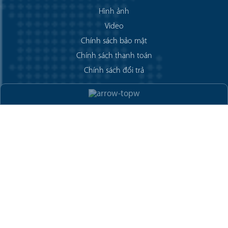
Hình ảnh
Video
Chính sách bảo mật
Chính sách thanh toán
Chính sách đổi trả
Liên kết hữu ích
Copyright © 2005 - 2025 ASL CORP. All rights reserved.
Designed by Braney