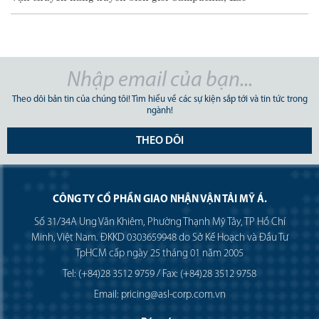
Theo dõi bản tin của chúng tôi! Tìm hiểu về các sự kiện sắp tới và tin tức trong
ngành!
THEO DÕI
CÔNG TY CỔ PHẦN GIAO NHẬN VẬN TẢI MỸ Á.
Số 31/34A Ung Văn Khiêm, Phường Thạnh Mỹ Tây, TP Hồ Chí
Minh, Việt Nam. ĐKKD 0303659948 do Sở Kế Hoạch và Đầu Tư
TpHCM cấp ngày 25 tháng 01 năm 2005
Tel: (+84)28 3512 9759 / Fax: (+84)28 3512 9758
Email: pricing@asl-corp.com.vn