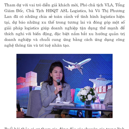
Tham dự với vai trò diễn giả khách mời, Phó chủ tịch VLA, Tổng
Giám Đốc, Chủ Tịch HĐQT ASL Logistics, bà Võ Thị Phương
Lan đã có những chia sẻ toàn cảnh về tình hình logistics hiện
tại, dự báo những xu thế trong tương lai và đóng góp một số
giải pháp logistics giúp doanh nghiệp tận dụng thế mạnh để
thích nghi với biến động, đặc biệt nắm bắt xu hướng quản trị
doanh nghiệp và chuỗi cung ứng bằng cách ứng dụng công
nghệ thông tin và trí tuệ nhân tạo.
Buổi hội thảo có sự tham gia đông đảo các chuyên gia trong lĩnh