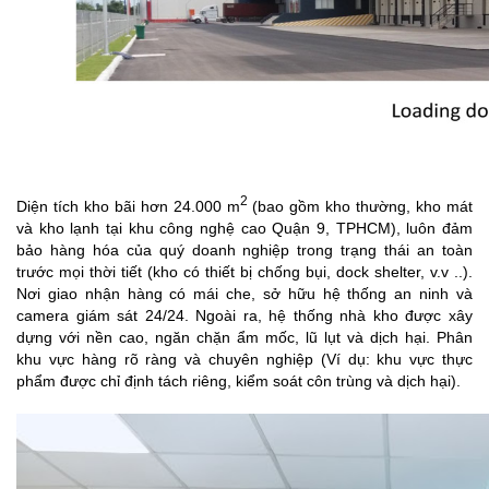
2
Diện tích kho bãi hơn 24.000 m
(bao gồm kho thường, kho mát
và kho lạnh tại khu công nghệ cao Quận 9, TPHCM), luôn đảm
bảo hàng hóa của quý doanh nghiệp trong trạng thái an toàn
trước mọi thời tiết (kho có thiết bị chống bụi, dock shelter, v.v ..).
Nơi giao nhận hàng có mái che, sở hữu hệ thống an ninh và
camera giám sát 24/24.
Ngoài ra, hệ thống nhà kho được xây
dựng với nền cao, ngăn chặn ẩm mốc, lũ lụt và dịch hại. Phân
khu vực hàng rõ ràng và chuyên nghiệp (Ví dụ: khu vực thực
phẩm được chỉ định tách riêng, kiểm soát côn trùng và dịch hại).