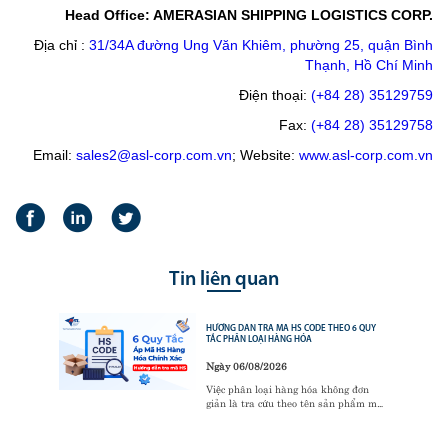
Head Office: AMERASIAN SHIPPING LOGISTICS CORP.
Địa chỉ :
31/34A đường Ung Văn Khiêm, phường 25, quận Bình
Thạnh, Hồ Chí Minh
Điện thoại:
(+84 28) 35129759
Fax:
(+84 28) 35129758
Email:
sales2@asl-corp.com.vn
; Website:
www.asl-corp.com.vn
Tin liên quan
HƯỚNG DẪN TRA MÃ HS CODE THEO 6 QUY
TẮC PHÂN LOẠI HÀNG HÓA
Ngày 06/08/2026
Việc phân loại hàng hóa không đơn
giản là tra cứu theo tên sản phẩm mà
phải tuân thủ 6 Quy tắc phân loại mã
HS (GRI). Đây là cơ sở pháp lý quan
trọng mà cơ quan hải quan và doanh