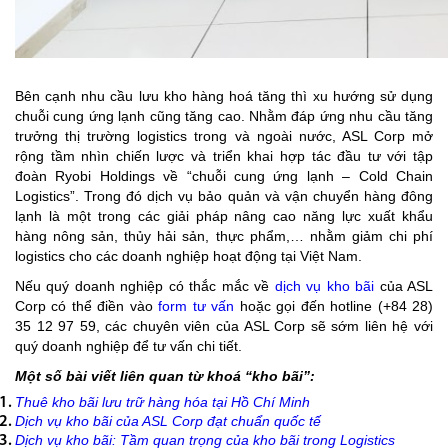
Bên cạnh nhu cầu lưu kho hàng hoá tăng thì xu hướng sử dụng
chuỗi cung ứng lạnh cũng tăng cao.
Nhằm đáp ứng nhu cầu tăng
trưởng thị trường logistics trong và ngoài nước, ASL Corp mở
rộng tầm nhìn chiến lược và triển khai hợp tác đầu tư với tập
đoàn Ryobi Holdings về “chuỗi cung ứng lạnh – Cold Chain
Logistics”. Trong đó dịch vụ bảo quản và vận chuyển hàng đông
lạnh là một trong các giải pháp nâng cao năng lực xuất khẩu
hàng nông sản, thủy hải sản, thực phẩm,… nhằm giảm chi phí
logistics cho các doanh nghiệp hoạt động tại Việt Nam.
Nếu quý doanh nghiệp có thắc mắc về
dịch vụ kho bãi
của ASL
Corp có thể điền vào
form tư vấn
hoặc gọi đến hotline (+84 28)
35 12 97 59, các chuyên viên của ASL Corp sẽ sớm liên hệ với
quý doanh nghiệp để tư vấn chi tiết.
Một số bài viết liên quan từ khoá “kho bãi”:
Thuê kho bãi lưu trữ hàng hóa tại Hồ Chí Minh
Dịch vụ kho bãi của ASL Corp đạt chuẩn quốc tế
Dịch vụ kho bãi: Tầm quan trọng của kho bãi trong Logistics