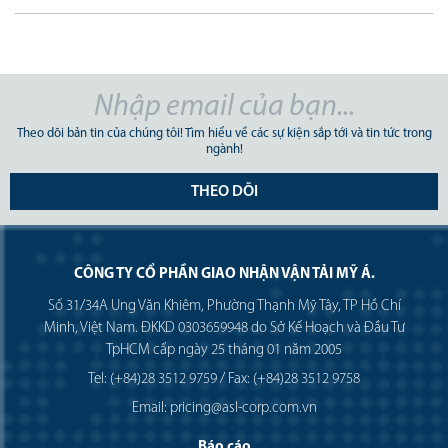
Theo dõi bản tin của chúng tôi! Tìm hiểu về các sự kiện sắp tới và tin tức trong
ngành!
THEO DÕI
CÔNG TY CỔ PHẦN GIAO NHẬN VẬN TẢI MỸ Á.
Số 31/34A Ung Văn Khiêm, Phường Thạnh Mỹ Tây, TP Hồ Chí
Minh, Việt Nam. ĐKKD 0303659948 do Sở Kế Hoạch và Đầu Tư
TpHCM cấp ngày 25 tháng 01 năm 2005
Tel: (+84)28 3512 9759 / Fax: (+84)28 3512 9758
Email: pricing@asl-corp.com.vn
Báo cáo