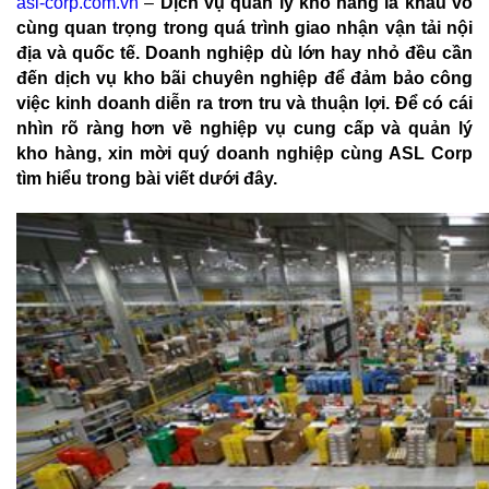
asl-corp.com.vn
–
Dịch vụ quản lý kho hàng là khâu vô
cùng quan trọng trong quá trình giao nhận vận tải nội
địa và quốc tế.
Doanh nghiệp dù lớn hay nhỏ đều cần
đến dịch vụ kho bãi chuyên nghiệp để đảm bảo công
việc kinh doanh diễn ra trơn tru và thuận lợi.
Để có cái
nhìn rõ ràng hơn về nghiệp vụ cung cấp và quản lý
kho hàng, xin mời quý doanh nghiệp cùng ASL Corp
tìm hiểu trong bài viết dưới đây.