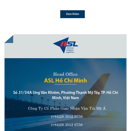
nghiệp sử dụng để xác định mã HS cho
hàng hóa. Vậy 6 quy tắc này được áp
dụng như thế nào? Khi nào sử dụng
Xem thêm
từng quy tắc? Bài viết dưới đây sẽ
hướng dẫn chi tiết cách tra mã HS
Code theo đúng quy định.
Head Office
ASL Hồ Chí Minh
Số 31/34A Ung Văn Khiêm, Phường Thạnh Mỹ Tây, TP. Hồ Chí
Minh, Việt Nam
Công Ty Cổ Phần Giao Nhận Vận Tải Mỹ Á
(+84)28 3512 9759
(+84)28 3512 9758