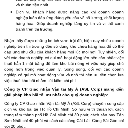
và thuận tiện nhất.
Dịch vụ khách hàng được nâng cao khi doanh doanh
nghiệp luôn đáp ứng đúng yêu cầu về số lượng, chất lượng
hàng hóa. Giúp doanh nghiệp tăng uy tín và vị thế cạnh
tranh trên thị trường.
Nhận thấy được những lợi ích vượt trội đó, hiện nay nhiều doanh
nghiệp trên thị trường đều sử dụng kho chứa hàng hóa để có thể
đáp ứng nhu cầu của khách hàng mọi lúc mọi nơi. Tuy nhiên, đối
với các doanh nghiệp có qui mô hoạt động lớn nên cân nhắc việc
thuê hẳn 1 mặt bằng để làm kho bãi riêng vì việc này giúp chủ
động hơn trong việc quản lý. Song song, đối với các doanh
nghiệp có qui mô hoạt động vừa và nhỏ thì nên ưu tiên chọn lựa
việc thuê kho bãi nhằm tiết kiệm chi phí.
Công ty CP Giao nhận Vận tải Mỹ Á (ASL Corp) mang đến
giải pháp kho bãi tối ưu nhất cho quý doanh nghiệp:
Công ty CP Giao nhận Vận tải Mỹ Á (ASL Corp) chuyên cung cấp
dịch vụ kho bãi tại TP. Hồ Chí Minh. Sở hữu vị trí thuận lợi, cách
trung tâm thành phố Hồ Chí Minh chỉ 30 phút; cách sân bay Tân
Sơn Nhất chỉ 40 phút và cách các cảng Cát Lái, Cảng Sài Gòn chỉ
với 20 phút.