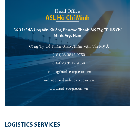
Head Office
ASL Hồ Chí Minh
Số 31/34A Ung Văn Khiêm, Phường Thạnh Mỹ Tây, TP. Hồ Chí
Minh, Việt Nam
Công Ty Cổ Phần Giao Nhận Vận Tải Mỹ Á
(+84)28 3512 9759
(+84)28 3512 9758
pricing@asl-corp.com.vn
mdirector@asl-corp.com.vn
www.asl-corp.com.vn
LOGISTICS SERVICES