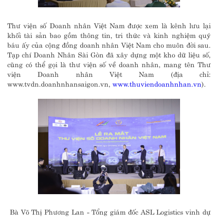
Thư viện số Doanh nhân Việt Nam được xem là kênh lưu lại
khối tài sản bao gồm thông tin, tri thức và kinh nghiệm quý
báu ấy của cộng đồng doanh nhân Việt Nam cho muôn đời sau.
Tạp chí Doanh Nhân Sài Gòn đã xây dựng một kho dữ liệu số,
cũng có thể gọi là thư viện số về doanh nhân, mang tên Thư
viện Doanh nhân Việt Nam (địa chỉ:
www.tvdn.doanhnhansaigon.vn,
www.thuviendoanhnhan.vn
).
Bà Võ Thị Phương Lan - Tổng giám đốc ASL Logistics vinh dự