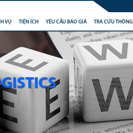
CH VỤ
TIỆN ÍCH
YÊU CẦU BÁO GIÁ
TRA CỨU THÔNG 
OGISTICS