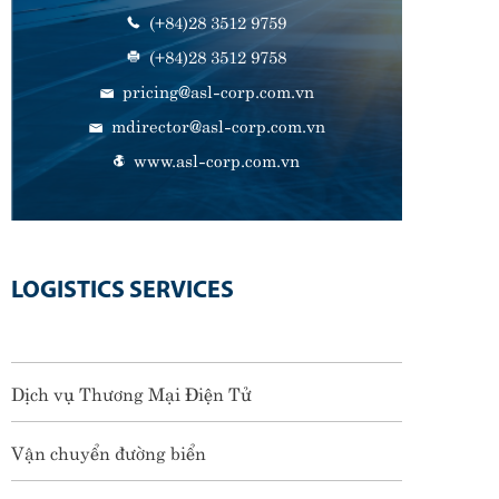
(+84)28 3512 9759
(+84)28 3512 9758
pricing@asl-corp.com.vn
mdirector@asl-corp.com.vn
www.asl-corp.com.vn
LOGISTICS SERVICES
Dịch vụ Thương Mại Điện Tử
Vận chuyển đường biển