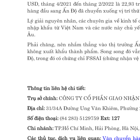
USD, tháng 4/2021 đến tháng 2/2022 là 22,93 t
hàng đầu sang Ấn Độ đã chuyển xuống vị trí thứ
Lý giải nguyên nhân, các chuyên gia về kinh tế 
nhập khẩu từ Việt Nam và các nước này chủ yếu
Âu.
Phải chăng, nên nhắm thẳng vào thị trường Ấn
không xuất khẩu thành phẩm. Song song đó vẫn
Độ, trong đó có chứng chỉ FSSAI (chứng nhận vệ
Thông tin liên hệ chi tiết:
Trụ sở chính:
CÔNG TY CỔ PHẦN GIAO NHẬN V
Địa chỉ:
31/34A Đường Ung Văn Khiêm, Phường 2
Số điện thoại:
(84 283) 5129759
Ext: 127
Chi nhánh:
TP.Hồ Chí Minh, Hải Phòng, Hà Nội,
Các thủ tục, dịch vụ liên quan:
Vận chuyển hàn