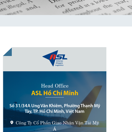
Head Office
ASL Hồ Chí Minh
Số 31/34A Ung Văn Khiêm, Phường Thạnh Mỹ
Tây, TP. Hồ Chí Minh, Việt Nam
Công Ty Cổ Phần Giao Nhận Vận Tải Mỹ
Á