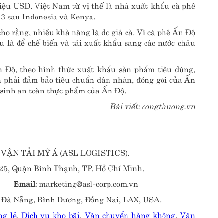
riệu USD. Việt Nam từ vị thế là nhà xuất khẩu cà phê
 3 sau Indonesia và Kenya.
cho rằng, nhiều khả năng là do giá cả. Vì cà phê Ấn Độ
 là để chế biến và tái xuất khẩu sang các nước châu
 Độ, theo hình thức xuất khẩu sản phẩm tiêu dùng,
 phải đảm bảo tiêu chuẩn dán nhãn, đóng gói của Ấn
 sinh an toàn thực phẩm của Ấn Độ.
Bài viết: congthuong.vn
ẬN TẢI MỸ Á (ASL LOGISTICS).
5, Quận Bình Thạnh, TP. Hồ Chí Minh.
Email:
marketing@asl-corp.com.vn
 Đà Nẵng, Bình Dương, Đồng Nai, LAX, USA.
g lẻ
,
Dịch vụ kho bãi
,
Vận chuyển hàng không
,
Vận