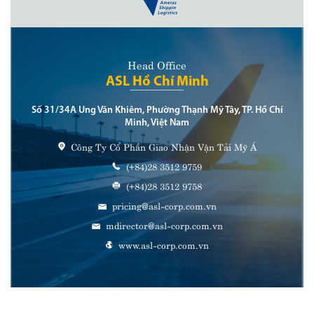
Head Office
ASL Hồ Chí Minh
Số 31/34A Ung Văn Khiêm, Phường Thạnh Mỹ Tây, TP. Hồ Chí
Minh, Việt Nam
Công Ty Cổ Phần Giao Nhận Vận Tải Mỹ Á
(+84)28 3512 9759
(+84)28 3512 9758
pricing@asl-corp.com.vn
mdirector@asl-corp.com.vn
www.asl-corp.com.vn