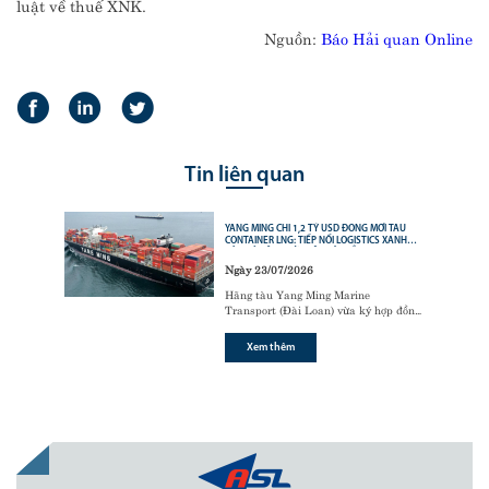
luật về thuế XNK.
Nguồn:
Báo Hải quan Online
Tin liên quan
YANG MING CHI 1,2 TỶ USD ĐÓNG MỚI TÀU
CONTAINER LNG: TIẾP NỐI LOGISTICS XANH
CỦA CÁC ÔNG LỚN VẬN TẢI BIỂN
Ngày 23/07/2026
Hãng tàu Yang Ming Marine
Transport (Đài Loan) vừa ký hợp đồng
với tập đoàn đóng tàu Hanwha Ocean
(Hàn Quốc) để đóng mới
6 tàu
Xem thêm
container sử dụng động cơ nhiên liệu
kép LNG (LNG dual-fuel)
,