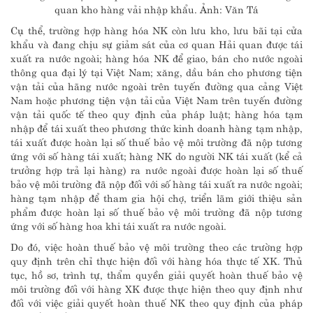
quan kho hàng vải nhập khẩu. Ảnh: Văn Tá
Cụ thể, trường hợp hàng hóa NK còn lưu kho, lưu bãi tại cửa
khẩu và đang chịu sự giảm sát của cơ quan Hải quan được tái
xuất ra nước ngoài; hàng hóa NK để giao, bán cho nước ngoài
thông qua đại lý tại Việt Nam; xăng, dầu bán cho phương tiện
vận tải của hãng nước ngoài trên tuyến đường qua cảng Việt
Nam hoặc phương tiện vận tải của Việt Nam trên tuyến đường
vận tải quốc tế theo quy định của pháp luật; hàng hóa tạm
nhập để tái xuất theo phương thức kinh doanh hàng tạm nhập,
tái xuất được hoàn lại số thuế bảo vệ môi trường đã nộp tương
ứng với số hàng tái xuất; hàng NK do người NK tái xuất (kể cả
trưởng hợp trả lại hàng) ra nước ngoài được hoàn lại số thuế
bảo vệ môi trường đã nộp đối với số hàng tái xuất ra nước ngoài;
hàng tạm nhập để tham gia hội chợ, triển lãm giới thiệu sản
phẩm được hoàn lại số thuế bảo vệ môi trường đã nộp tương
ứng với số hàng hoa khi tái xuất ra nước ngoài.
Do đó, việc hoàn thuế bảo vệ môi trường theo các trường hợp
quy định trên chỉ thực hiện đối với hàng hóa thực tế XK. Thủ
tục, hồ sơ, trình tự, thẩm quyền giải quyết hoàn thuế bảo vệ
môi trường đối với hàng XK được thực hiện theo quy định như
đối với việc giải quyết hoàn thuế NK theo quy định của pháp