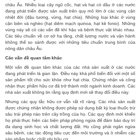
châu Âu. Nhiều loại cây ngũ cốc, hạt và hạt có dầu ở các nước
đang phát triển được sản xuất trên quy mô lớn ở các vùng cận
nhiệt đới (đậu tương, vừng, hạt chia). Những loại khác ở vùng
cận biên và nghèo (hạt diêm mạch quinoa, hạt kê fonio). Những
vùng này sẽ có các vấn đề khí hậu và bệnh thực vật khác nhau.
Các tiêu chuẩn về cơ sở hạ tầng, chất lượng nước và vận hành
không thể so sánh được với những tiêu chuẩn trung bình của
nông dân châu Âu.
Các vấn đề quan tâm khác
Một vấn đề quan tâm khác của các nhà sản xuất ở các nước
đang phát triển là gian lận. Điều này khá phổ biến đối với một số
sản phẩm tốt cho sức khỏe như hạt chia. Chứng nhận và công
nhận thực phẩm hữu cơ đã trở thành một ngành kinh doanh. Các
nhà sản xuất không tin rằng quy định mới sẽ thay đổi điều này.
Nhưng các quy tắc hữu cơ vẫn rất rõ ràng. Các nhà sản xuất
được chứng nhận không được phép sử dụng bất kỳ loại thuốc trừ
sâu trái phép nào trên cây trồng của họ. Các quy định mới khiến
họ phải thực hiện các biện pháp phòng ngừa để đảm bảo duy trì
đa dạng sinh học và chất lượng đất. Họ cũng phải ngăn ngừa
sâu bệnh, các tác động tiêu cực đến môi trường và ô nhiễm các
sản phẩm hoặc chất phi hữu cơ.