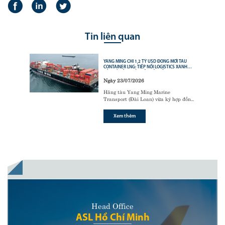
Tin liên quan
YANG MING CHI 1,2 TỶ USD ĐÓNG MỚI TÀU
CONTAINER LNG: TIẾP NỐI LOGISTICS XANH
CỦA CÁC ÔNG LỚN VẬN TẢI BIỂN
Ngày 23/07/2026
Hãng tàu Yang Ming Marine
Transport (Đài Loan) vừa ký hợp đồng
với tập đoàn đóng tàu Hanwha Ocean
(Hàn Quốc) để đóng mới
6 tàu
Xem thêm
container sử dụng động cơ nhiên liệu
kép LNG (LNG dual-fuel)
,
Head Office
ASL Hồ Chí Minh