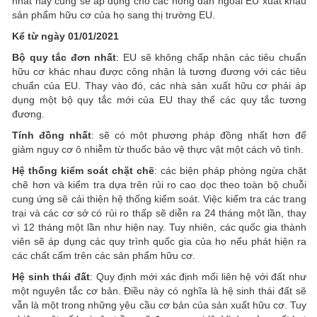
nhất này cũng sẽ áp dụng cho các nông dân ngoài EU xuất khẩu
sản phẩm hữu cơ của họ sang thị trường EU.
Kể từ ngày 01/01/2021
Bộ quy tắc đơn nhất
: EU sẽ không chấp nhận các tiêu chuẩn
hữu cơ khác nhau được công nhận là tương đương với các tiêu
chuẩn của EU. Thay vào đó, các nhà sản xuất hữu cơ phải áp
dụng một bộ quy tắc mới của EU thay thế các quy tắc tương
đương.
Tính đồng nhất
: sẽ có một phương pháp đồng nhất hơn để
giảm nguy cơ ô nhiễm từ thuốc bảo vệ thực vật một cách vô tình.
Hệ thống kiểm soát chặt chẽ
: các biện pháp phòng ngừa chặt
chẽ hơn và kiểm tra dựa trên rủi ro cao dọc theo toàn bộ chuỗi
cung ứng sẽ cải thiện hệ thống kiểm soát. Việc kiểm tra các trang
trại và các cơ sở có rủi ro thấp sẽ diễn ra 24 tháng một lần, thay
vì 12 tháng một lần như hiện nay. Tuy nhiên, các quốc gia thành
viên sẽ áp dụng các quy trình quốc gia của họ nếu phát hiện ra
các chất cấm trên các sản phẩm hữu cơ.
Hệ sinh thái đất
: Quy định mới xác định mối liên hệ với đất như
một nguyên tắc cơ bản. Điều này có nghĩa là hệ sinh thái đất sẽ
vẫn là một trong những yêu cầu cơ bản của sản xuất hữu cơ. Tuy