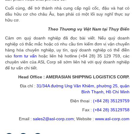
Cuối cùng, để trở thành nhà cung cấp ngũ cốc, đậu và hạt có
dầu hữu cơ cho châu Âu, bạn phải có một lối suy nghĩ thực sự
hữu cơ.
Theo Thương vụ Việt Nam tại Thụy Điển
Cảm ơn quý doanh nghiệp đã đọc bài viết. Nếu quý doanh
nghiệp có thắc mắc hoặc có nhu cầu tìm kiếm đơn vị vận chuyển
hàng hóa chuyên nghiệp, uy tín, quý doanh nghiệp có thể điền
vào
form tư vấn
hoặc liên hệ hotline (+84 28) 35 129 759, các
chuyên viên của ASL Corp sẽ sớm liên hệ với quý doanh nghiệp
để tư vấn chi tiết.
Head Office : AMERASIAN SHIPPING LOGISTICS CORP.
Địa chỉ :
31/34A đường Ung Văn Khiêm, phường 25, quận
Bình Thạnh, Hồ Chí Minh
Điện thoại :
(+84 28) 35129759
Fax :
(+84 28) 35129758
Email :
sales2@asl-corp.com
; Website :
www.asl-corp.com