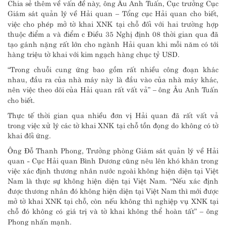
Chia sẻ thêm về vấn đề này, ông Âu Anh Tuấn, Cục trưởng Cục
Giám sát quản lý về Hải quan – Tổng cục Hải quan cho biết,
việc cho phép mở tờ khai XNK tại chỗ đối với hai trường hợp
thuộc điểm a và điểm c Điều 35 Nghị định 08 thời gian qua đã
tạo gánh nặng rất lớn cho ngành Hải quan khi mỗi năm có tới
hàng triệu tờ khai với kim ngạch hàng chục tỷ USD.
“Trong chuỗi cung ứng bao gồm rất nhiều công đoạn khác
nhau, đầu ra của nhà máy này là đầu vào của nhà máy khác,
nên việc theo dõi của Hải quan rất vất vả” – ông Âu Anh Tuấn
cho biết.
Thực tế thời gian qua nhiều đơn vị Hải quan đã rất vất vả
trong việc xử lý các tờ khai XNK tại chỗ tồn đọng do không có tờ
khai đối ứng.
Ông Đỗ Thanh Phong, Trưởng phòng Giám sát quản lý về Hải
quan - Cục Hải quan Bình Dương cũng nêu lên khó khăn trong
việc xác định thương nhân nước ngoài không hiện diện tại Việt
Nam là thực sự không hiện diện tại Việt Nam. “Nếu xác định
được thương nhân đó không hiện diện tại Việt Nam thì mới được
mở tờ khai XNK tại chỗ, còn nếu không thì nghiệp vụ XNK tại
chỗ đó không có giá trị và tờ khai không thể hoàn tất” – ông
Phong nhấn mạnh.