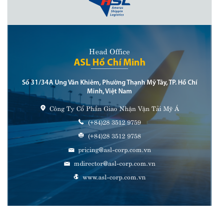
Head Office
ASL Hồ Chí Minh
Số 31/34A Ung Văn Khiêm, Phường Thạnh Mỹ Tây, TP. Hồ Chí
Minh, Việt Nam
Công Ty Cổ Phần Giao Nhận Vận Tải Mỹ Á
(+84)28 3512 9759
(+84)28 3512 9758
pricing@asl-corp.com.vn
mdirector@asl-corp.com.vn
www.asl-corp.com.vn