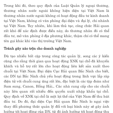
Trong khi đó, theo quy định của Luật Quản lý ngoại thương,
thương nhân nước ngoài không hiện diện tại Việt Nam là
thương nhân nước ngoài không có hoạt động đầu tư kinh doanh
tại Việt Nam, không có văn phòng đại diện và đại lý, chi nhánh
tại Việt Nam. Tuy nhiên, khi làm thủ tục, công chức Hải quan
rất khó để xác định được điều này, do thương nhân đó có thể
đầu tư, mở văn phòng ở địa phương khác, thậm chí có thể mang
tên gọi khác khi vào thị trường Việt Nam.
Tránh gây xáo trộn cho doanh nghiệp
Dù tạo nhiều bất cập trong công tác quản lý, song các ý kiến
cũng cho rằng thời gian qua hoạt động XNK tại chỗ đã khuyến
khích và hỗ trợ rất lớn cho hoạt động liên kết sản xuất theo
chuỗi tại Việt Nam. Đại diện Cục Hải quan Bắc Ninh cho biết,
các DN tại Bắc Ninh chủ yếu hoạt động trong lĩnh vực lắp ráp
điện tử với chuỗi cung ứng rất lớn, đặc biệt là các tập đoàn như
Sam sung, Canon, Hồng Hải… Các nhà cung cấp cho các chuỗi
này liên quan rất nhiều đến quyền xuất nhập khẩu tại chỗ.
Quy định về XNK tại chỗ là một lợi thế của Việt Nam để thu hút
đầu tư. Do đó, đại diện Cục Hải quan Bắc Ninh lo ngại việc
thay đổi phương thức quản lý đối với loại hình này sẽ gây ảnh
hưởng tới hoạt động của DN, từ đó ảnh hưởng tới hoạt động thu