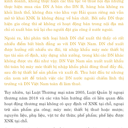
kinh doanh, không thực hiện các thủ tục về thuế nội địa nhưng
thực hiện mua của DN A bán cho DN B, hàng hóa không ra
khỏi lãnh thổ, không đưa vào khu vực Hải quan riêng mà vẫn
mở tờ khai XNK là không đúng về bản chất. Bởi nếu DN thực
hiện gia công thì sẽ không có hoạt động bán trong nội địa mà
chỉ có xuất bán trả lại cho người đặt gia công ở nước ngoài.
Ngoài ra, khi phân tích loại hình DN chế xuất thì thấy có rất
nhiều điểm bất bình đẳng so với DN Việt Nam. DN chế xuất
được hưởng rất nhiều ưu đãi, từ nhập khẩu máy móc thiết bị
tạo tài sản cố định, xây dựng nhà xưởng, trong khi các DN khác
không được ưu đãi như vậy. DN Việt Nam sản xuất xuất khẩu
thì toàn bộ máy móc thiết bị nhập khẩu phải đóng thuế đầy đủ,
sau đó tự thiết kế sản phẩm và xuất đi. Thu hút đầu tư nhưng
cần xem xét để tránh việc các DN nước ngoài chiếm lĩnh thị
trường và DN Việt Nam toàn đi làm thuê.
Tuy nhiên, tại Luật Thương mại năm 2005, Luật Quản lý ngoại
thương năm 2018 và các văn bản hướng dẫn có liên quan đến
hoạt động thương mại không có quy định về XNK tại chỗ, ngoại
trừ sản phẩm gia công; máy móc; thiết bị thuê hoặc mượn;
nguyên liệu, phụ liệu, vật tư dư thừa; phế phẩm; phế liệu được
XNK tại chỗ.