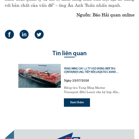
với bản chất của vấn đề” – ông Âu Anh Tuấn nhấn mạnh.
Nguồn: Báo Hải quan online
Tin liên quan
YANG MING CHI 1,2 TỶ USD ĐÓNG MỚI TÀU
CONTAINER LNG: TIẾP NỐI LOGISTICS XANH
CỦA CÁC ÔNG LỚN VẬN TẢI BIỂN
Ngày 23/07/2026
Hãng tàu Yang Ming Marine
Transport (Đài Loan) vừa ký hợp đồng
với tập đoàn đóng tàu Hanwha Ocean
(Hàn Quốc) để đóng mới
6 tàu
Xem thêm
container sử dụng động cơ nhiên liệu
kép LNG (LNG dual-fuel)
,