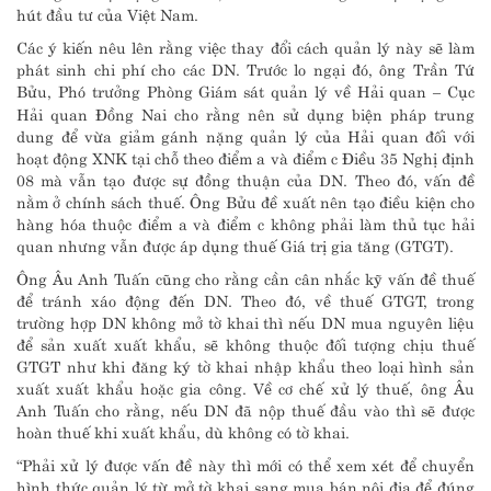
hút đầu tư của Việt Nam.
Các ý kiến nêu lên rằng việc thay đổi cách quản lý này sẽ làm
phát sinh chi phí cho các DN. Trước lo ngại đó, ông Trần Tứ
Bửu, Phó trưởng Phòng Giám sát quản lý về Hải quan – Cục
Hải quan Đồng Nai cho rằng nên sử dụng biện pháp trung
dung để vừa giảm gánh nặng quản lý của Hải quan đối với
hoạt động XNK tại chỗ theo điểm a và điểm c Điều 35 Nghị định
08 mà vẫn tạo được sự đồng thuận của DN. Theo đó, vấn đề
nằm ở chính sách thuế. Ông Bửu đề xuất nên tạo điều kiện cho
hàng hóa thuộc điểm a và điểm c không phải làm thủ tục hải
quan nhưng vẫn được áp dụng thuế Giá trị gia tăng (GTGT).
Ông Âu Anh Tuấn cũng cho rằng cần cân nhắc kỹ vấn đề thuế
để tránh xáo động đến DN. Theo đó, về thuế GTGT, trong
trường hợp DN không mở tờ khai thì nếu DN mua nguyên liệu
để sản xuất xuất khẩu, sẽ không thuộc đối tượng chịu thuế
GTGT như khi đăng ký tờ khai nhập khẩu theo loại hình sản
xuất xuất khẩu hoặc gia công. Về cơ chế xử lý thuế, ông Âu
Anh Tuấn cho rằng, nếu DN đã nộp thuế đầu vào thì sẽ được
hoàn thuế khi xuất khẩu, dù không có tờ khai.
“Phải xử lý được vấn đề này thì mới có thể xem xét để chuyển
hình thức quản lý từ mở tờ khai sang mua bán nội địa để đúng