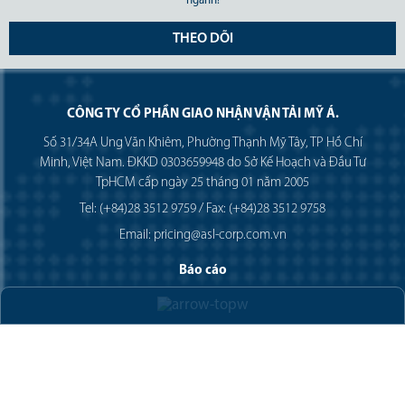
ngành!
THEO DÕI
CÔNG TY CỔ PHẦN GIAO NHẬN VẬN TẢI MỸ Á.
Số 31/34A Ung Văn Khiêm, Phường Thạnh Mỹ Tây, TP Hồ Chí
Minh, Việt Nam. ĐKKD 0303659948 do Sở Kế Hoạch và Đầu Tư
TpHCM cấp ngày 25 tháng 01 năm 2005
Tel: (+84)28 3512 9759 / Fax: (+84)28 3512 9758
Email: pricing@asl-corp.com.vn
Báo cáo
Lệnh giao hàng
Thông báo hàng đến
Kiểm tra
Lịch trình hàng nhập