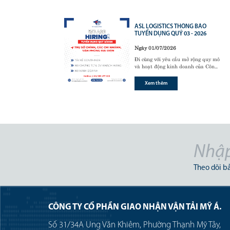
 BÁO
ASL LOGISTICS THÔNG BÁO
2024
TUYỂN DỤNG QUÝ 03 - 2026
Ngày 01/07/2026
ộng quy mô
Đi cùng với yêu cầu mở rộng quy mô
 của Công
và hoạt động kinh doanh của Công
tuyển dụng
ty, chúng tôi có nhu cầu tuyển dụng
2/2024:
những vị trí sau trong Q3/2026:
Xem thêm
Theo dõi bả
CÔNG TY CỔ PHẦN GIAO NHẬN VẬN TẢI MỸ Á.
Số 31/34A Ung Văn Khiêm, Phường Thạnh Mỹ Tây,