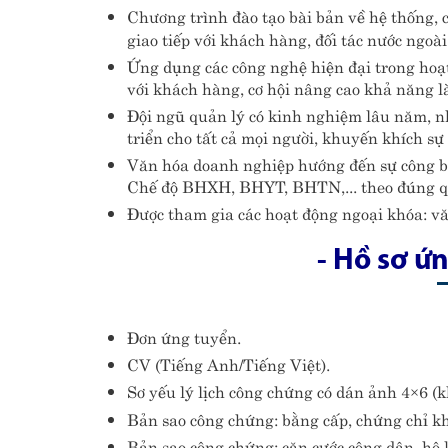
Chương trình đào tạo bài bản về hệ thống, 
giao tiếp với khách hàng, đối tác nước ngoà
Ứng dụng các công nghệ hiện đại trong hoạt
với khách hàng, cơ hội nâng cao khả năng l
Đội ngũ quản lý có kinh nghiệm lâu năm, nh
triển cho tất cả mọi người, khuyến khích sự s
Văn hóa doanh nghiệp hướng đến sự công bằn
Chế độ BHXH, BHYT, BHTN,... theo đúng q
Được tham gia các hoạt động ngoại khóa: văn
- Hồ sơ ứ
Đơn ứng tuyển.
CV (Tiếng Anh/Tiếng Việt).
Sơ yếu lý lịch công chứng có dán ảnh 4×6 (
Bản sao công chứng: bằng cấp, chứng chỉ kh
Bản sao công chứng: căn cước công dân, hộ 