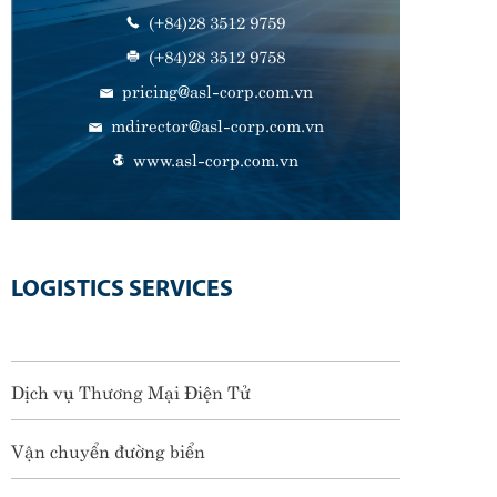
(+84)28 3512 9759
(+84)28 3512 9758
pricing@asl-corp.com.vn
mdirector@asl-corp.com.vn
www.asl-corp.com.vn
LOGISTICS SERVICES
Dịch vụ Thương Mại Điện Tử
Vận chuyển đường biển