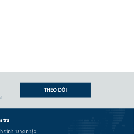
ASL LOGISTICS THÔNG BÁO
TUYỂN DỤNG QUÝ 01 - 2026
Ngày 01/01/2026
Đi cùng với yêu cầu mở rộng quy mô
và hoạt động kinh doanh của Công
ty, chúng tôi có nhu cầu tuyển dụng
những vị trí sau trong Q1/2026:
Xem thêm
THEO DÕI
!
m tra
ch trình hàng nhập