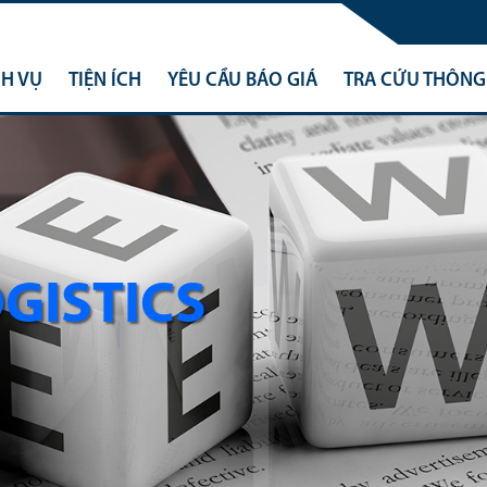
CH VỤ
TIỆN ÍCH
YÊU CẦU BÁO GIÁ
TRA CỨU THÔNG 
OGISTICS