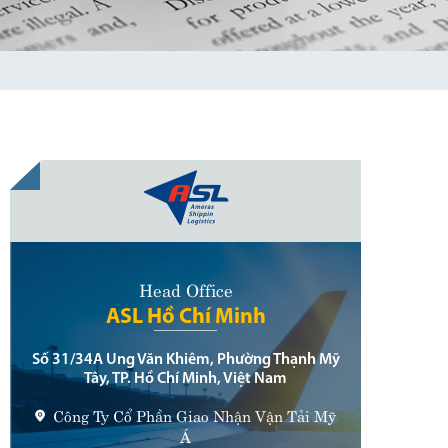
Head Office
ASL Hồ Chí Minh
Số 31/34A Ung Văn Khiêm, Phường Thạnh Mỹ
Tây, TP. Hồ Chí Minh, Việt Nam
Công Ty Cổ Phần Giao Nhận Vận Tải Mỹ
Á