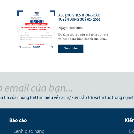
ASL LOGISTICS THÔNG BÁO
TUYỂN DỤNG QUÝ 02 - 2026
Ngày 01/04/2026
Đi cùng với yêu cầu mở rộng quy mô
và hoạt động kinh doanh của Công
ty, chúng tôi có nhu cầu tuyển dụng
những vị trí sau trong Q2/2026:
Xem thêm
n tin của chúng tôi! Tìm hiểu về các sự kiện sắp tới và tin tức trong ngành
Báo cáo
Kiể
Lệnh giao hàng
Lị