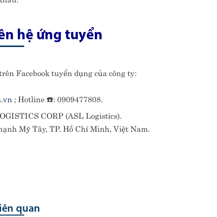
iên hệ ứng tuyển
 trên Facebook tuyển dụng của công ty:
m.vn
; Hotline ☎️: 0909477808.
GISTICS CORP (ASL Logistics).
hạnh Mỹ Tây, TP. Hồ Chí Minh, Việt Nam.
liên quan