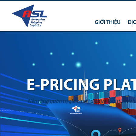
GIỚI THIỆU
DỊ
YOUR TRUE
LOGISTICS PA
Đối tác Logistics đích thực của Quý khách