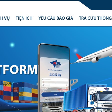
CH VỤ
TIỆN ÍCH
YÊU CẦU BÁO GIÁ
TRA CỨU THÔNG 
RTNER