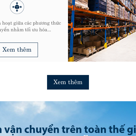
ASL Logistics luôn bảo đ
dịch vụ gửi hàng đi Mỹ ch
giá cả cạnh tranh 
Xem thêm
Xem thêm
 vận chuyển trên toàn thế gi