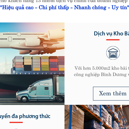
"Hiệu quả cao - Chi phí thấp - Nhanh chóng - Uy tín"
ịch vụ Kho Bãi
000m2 kho bãi tại các khu
ệp Bình Dương và các cảng
biển.
Xem thêm
Dịch vụ vận chuyển h