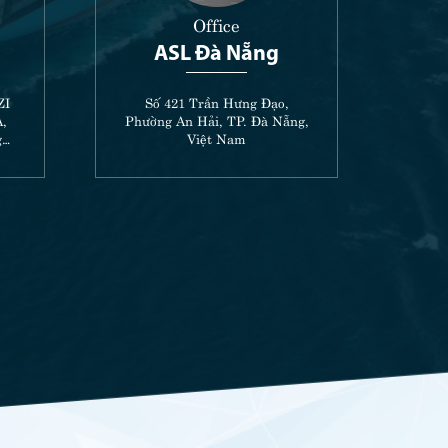
Office
ASL Đà Nẵng
ZI
Số 421 Trần Hưng Đạo,
Phò
,
Phường An Hải, TP. Đà Nẵng,
Đạt
g
Việt Nam
Phư
,