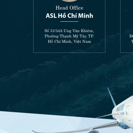
Head Office
ASL Hồ Chí Minh
.
Số 31/34A Ung Văn Khiêm,
2708
Phường Thạnh Mỹ Tây, TP.
Đ
Hồ Chí Minh, Việt Nam