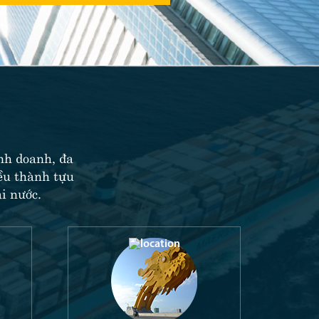
nh doanh, đa
iều thành tựu
i nước.