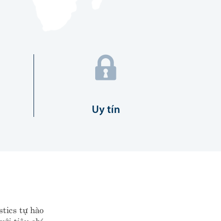
Uy tín
stics tự hào
ới tiêu chí