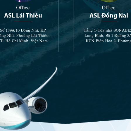
Office
Office
ASL Lái Thiêu
ASL Đồng Nai
Số 139A/10 Đông Nhì, KP
Tầng 1-Tòa nhà SONADE
ông Nhì, Phường Lái Thiêu,
Long Bình, Số 1 Đường 3A
TP. Hồ Chí Minh, Việt Nam
KCN Biên Hòa 2, Phườn
Long Hưng, TP. Đồng Nai
Việt Nam