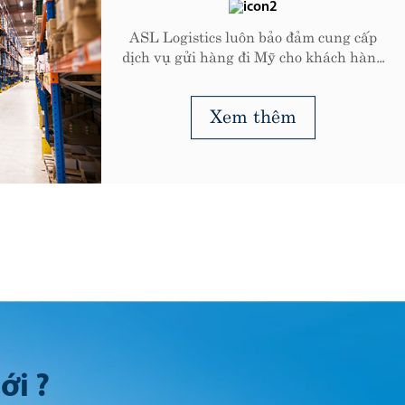
ảm cung cấp
o khách hàng
nhất.
ới ?