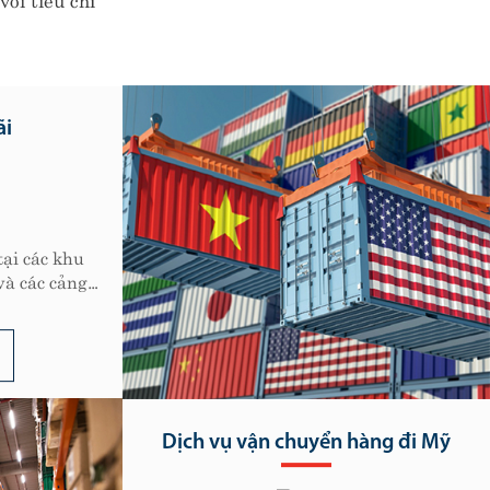
Chuỗi dịch vụ cung ứng lạnh
ASL Logistics hợp tác đầu tư với Tập
đoàn Ryobi Holding - được thành lập từ
năm 1910...
Xem thêm
àng đi Mỹ