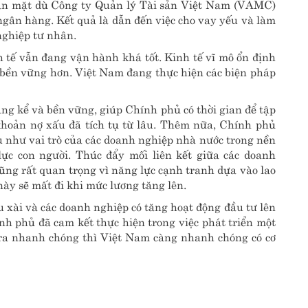
oàn mặt dù Công ty Quản lý Tài sản Việt Nam (VAMC)
 ngân hàng. Kết quả là dẫn đến việc cho vay yếu và làm
nghiệp tư nhân.
nh tế vẫn đang vận hành khá tốt. Kinh tế vĩ mô ổn định
ài bền vững hơn. Việt Nam đang thực hiện các biện pháp
kể và bền vững, giúp Chính phủ có thời gian để tập
hoản nợ xấu đã tích tụ từ lâu. Thêm nữa, Chính phủ
ếu như vai trò của các doanh nghiệp nhà nước trong nền
ực con người. Thúc đẩy mối liên kết giữa các doanh
cũng rất quan trọng vì năng lực cạnh tranh dựa vào lao
này sẽ mất đi khi mức lương tăng lên.
u xài và các doanh nghiệp có tăng hoạt động đầu tư lên
nh phủ đã cam kết thực hiện trong việc phát triển một
n ra nhanh chóng thì Việt Nam càng nhanh chóng có cơ