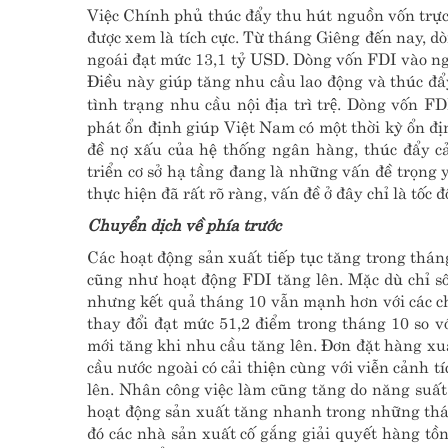
Việc Chính phủ thúc đẩy thu hút nguồn vốn trực 
được xem là tích cực. Từ tháng Giêng đến nay,
ngoái đạt mức 13,1 tỷ USD. Dòng vốn FDI vào ngà
Điều này giúp tăng nhu cầu lao động và thúc đẩy
tình trạng nhu cầu nội địa trì trệ. Dòng vốn 
phát ổn định giúp Việt Nam có một thời kỳ ổn đị
đề nợ xấu của hệ thống ngân hàng, thúc đẩy c
triển cơ sở hạ tầng đang là những vấn đề trọng 
thực hiện đã rất rõ ràng, vấn đề ở đây chỉ là tốc đ
Chuyển dịch về phía trước
Các hoạt động sản xuất tiếp tục tăng trong thán
cũng như hoạt động FDI tăng lên. Mặc dù chỉ s
nhưng kết quả tháng 10 vẫn mạnh hơn với các c
thay đổi đạt mức 51,2 điểm trong tháng 10 so 
mới tăng khi nhu cầu tăng lên. Đơn đặt hàng xuấ
cầu nước ngoài có cải thiện cùng với viễn cảnh 
lên. Nhân công việc làm cũng tăng do năng suất 
hoạt động sản xuất tăng nhanh trong những thán
đó các nhà sản xuất cố gắng giải quyết hàng tồ