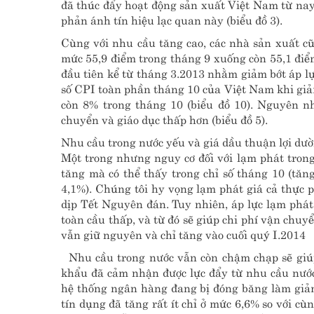
đã thúc đẩy hoạt động sản xuất Việt Nam từ nay
phản ánh tín hiệu lạc quan này (biểu đồ 3).
Cùng với nhu cầu tăng cao, các nhà sản xuất cũ
mức 55,9 điểm trong tháng 9 xuống còn 55,1 điể
đầu tiên kể từ tháng 3.2013 nhằm giảm bớt áp lực
số CPI toàn phần tháng 10 của Việt Nam khi giả
còn 8% trong tháng 10 (biểu đồ 10). Nguyên n
chuyển và giáo dục thấp hơn (biểu đồ 5).
Nhu cầu trong nước yếu và giá dầu thuận lợi dư
Một trong nhưng nguy cơ đối với lạm phát trong
tăng mà có thể thấy trong chỉ số tháng 10 (tăn
4,1%). Chúng tôi hy vọng lạm phát giá cả thực p
dịp Tết Nguyên đán. Tuy nhiên, áp lực lạm phá
toàn cầu thấp, và từ đó sẽ giúp chi phí vận chuy
vẫn giữ nguyên và chỉ tăng vào cuối quý I.2014
Nhu cầu trong nước vẫn còn chậm chạp sẽ giúp
khẩu đã cảm nhận được lực đẩy từ nhu cầu nước
hệ thống ngân hàng đang bị đóng băng làm giảm
tín dụng đã tăng rất ít chỉ ở mức 6,6% so với c