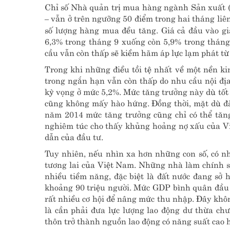
Chỉ số Nhà quản trị mua hàng ngành Sản xuất (
– vẫn ở trên ngưỡng 50 điểm trong hai tháng liê
số lượng hàng mua đều tăng. Giá cả đầu vào g
6,3% trong tháng 9 xuống còn 5,9% trong tháng
cầu vẫn còn thấp sẽ kiềm hãm áp lực lạm phát từ
Trong khi những điều tồi tệ nhất về một nền ki
trong ngắn hạn vẫn còn thấp do nhu cầu nội đị
kỳ vọng ở mức 5,2%. Mức tăng trưởng này dù
cũng không mấy hào hứng. Đồng thời, mặt dù đ
năm 2014 mức tăng trưởng cũng chỉ có thể tă
nghiêm túc cho thấy khủng hoảng nợ xấu của V
dẫn của đầu tư.
Tuy nhiên, nếu nhìn xa hơn những con số, có nh
tương lai của Việt Nam. Những nhà làm chính sá
nhiều tiềm năng, đặc biệt là đất nước đang sở
khoảng 90 triệu người. Mức GDP bình quân đầu
rất nhiều cơ hội để nâng mức thu nhập. Đây khô
là cần phải đưa lực lượng lao động dư thừa ch
thôn trở thành nguồn lao động có năng suất cao 