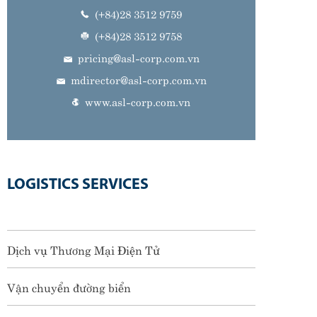
(+84)28 3512 9759
(+84)28 3512 9758
pricing@asl-corp.com.vn
mdirector@asl-corp.com.vn
www.asl-corp.com.vn
LOGISTICS SERVICES
Dịch vụ Thương Mại Điện Tử
Vận chuyển đường biển