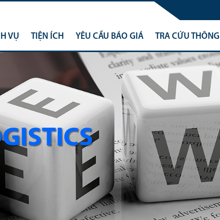
CH VỤ
TIỆN ÍCH
YÊU CẦU BÁO GIÁ
TRA CỨU THÔNG 
OGISTICS