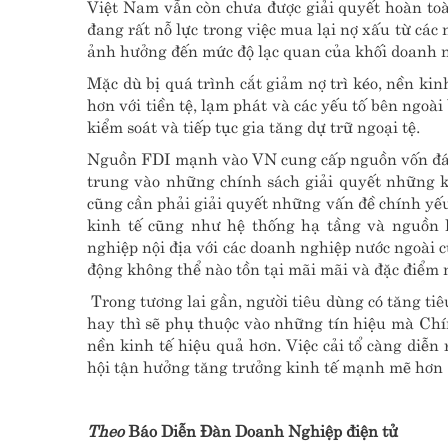
Việt Nam vẫn còn chưa được giải quyết hoàn t
đang rất nỗ lực trong việc mua lại nợ xấu từ các
ảnh hưởng đến mức độ lạc quan của khối doanh 
Mặc dù bị quá trình cắt giảm nợ trì kéo, nền ki
hơn với tiền tệ, lạm phát và các yếu tố bên ngo
kiểm soát và tiếp tục gia tăng dự trữ ngoại tệ.
Nguồn FDI mạnh vào VN cung cấp nguồn vốn đáng 
trung vào những chính sách giải quyết những k
cũng cần phải giải quyết những vấn đề chính y
kinh tế cũng như hệ thống hạ tầng và nguồn l
nghiệp nội địa với các doanh nghiệp nước ngoài 
động không thể nào tồn tại mãi mãi và đặc điểm 
Trong tương lai gần, người tiêu dùng có tăng tiê
hay thì sẽ phụ thuộc vào những tín hiệu mà Chí
nền kinh tế hiệu quả hơn. Việc cải tổ càng diễ
hội tận hưởng tăng trưởng kinh tế mạnh mẽ hơn
Theo
Báo Diễn Đàn Doanh Nghiệp điện tử