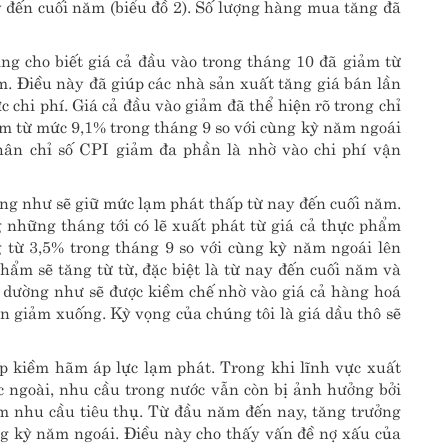
 đến cuối năm (biểu đồ 2). Số lượng hàng mua tăng đã
ng cho biết giá cả đầu vào trong tháng 10 đã giảm từ
m. Điều này đã giúp các nhà sản xuất tăng giá bán lần
 chi phí. Giá cả đầu vào giảm đã thể hiện rõ trong chỉ
m từ mức 9,1% trong tháng 9 so với cùng kỳ năm ngoái
hân chỉ số CPI giảm đa phần là nhờ vào chi phí vận
ờng như sẽ giữ mức lạm phát thấp từ nay đến cuối năm.
 những tháng tới có lẽ xuất phát từ giá cả thực phẩm
g từ 3,5% trong tháng 9 so với cùng kỳ năm ngoái lên
hẩm sẽ tăng từ từ, đặc biệt là từ nay đến cuối năm và
t dường như sẽ được kiềm chế nhờ vào giá cả hàng hoá
ển giảm xuống. Kỳ vọng của chúng tôi là giá dầu thô sẽ
 kiềm hãm áp lực lạm phát. Trong khi lĩnh vực xuất
 ngoài, nhu cầu trong nước vẫn còn bị ảnh hưởng bởi
 nhu cầu tiêu thụ. Từ đầu năm đến nay, tăng trưởng
ùng kỳ năm ngoái. Điều này cho thấy vấn đề nợ xấu của