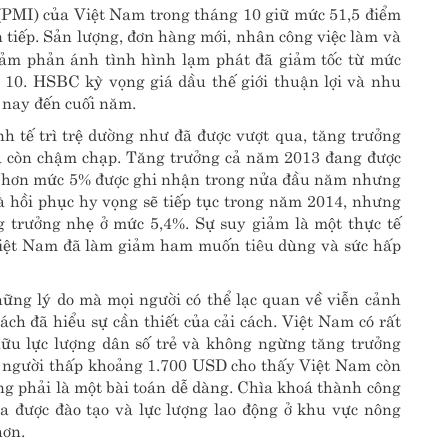
PMI) của Việt Nam trong tháng 10 giữ mức 51,5 điểm
n tiếp. Sản lượng, đơn hàng mới, nhân công việc làm và
iảm phản ánh tình hình lạm phát đã giảm tốc từ mức
 10. HSBC kỳ vọng giá dầu thế giới thuận lợi và nhu
 nay đến cuối năm.
nh tế trì trệ dường như đã được vượt qua, tăng trưởng
a còn chậm chạp. Tăng trưởng cả năm 2013 đang được
 tốt hơn mức 5% được ghi nhận trong nửa đầu năm nhưng
à hồi phục hy vọng sẽ tiếp tục trong năm 2014, nhưng
ng trưởng nhẹ ở mức 5,4%. Sự suy giảm là một thực tế
iệt Nam đã làm giảm ham muốn tiêu dùng và sức hấp
ững lý do mà mọi người có thể lạc quan về viễn cảnh
ch đã hiểu sự cần thiết của cải cách. Việt Nam có rất
 hữu lực lượng dân số trẻ và không ngừng tăng trưởng
 người thấp khoảng 1.700 USD cho thấy Việt Nam còn
ng phải là một bài toán dễ dàng. Chìa khoá thành công
ưa được đào tạo và lực lượng lao động ở khu vực nông
hơn.