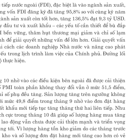
tiếp nước ngoài (FDI), đặc biệt là vào ngành sản xuất,
 dòng vốn FDI đăng ký đã tăng 95,8% so với cùng kỳ năm
nh sản xuất còn tốt hơn, tăng 136,5% đạt 9,3 tỷ USD.
 đầu tư và xuất khẩu – các yếu tố cần thiết để bù đắp
FDI bền vững, thâm hụt thương mại giảm và chỉ số lạm
nh để giải quyết những vấn đề lớn hơn. Giải quyết vấn
ải cách các doanh nghiệp Nhà nước và nâng cao phát
yếu trong lịch trình làm việc của Chính phủ. Đường lối
ộ thực hiện.
g 10 nhờ vào các điều kiện bên ngoài đã được cải thiện
ố PMI toàn phần không thay đổi vẫn ở mức 51,5 điểm,
hỉ số phụ đều tăng. Sản lượng tăng trên ngưỡng không
với mức 49,8 điểm trong tháng 9 nhờ vào đơn đặt hàng
t khẩu mới tiếp tục tăng tháng thứ hai liên tiếp. Nhu
tích cực trong tháng 10 đã giúp số lượng hàng mua tăng
lao động vẫn chưa được cải thiện mạnh và triển vọng
g tới. Vì lượng hàng tồn kho giảm do các tháng trước
n kho và số lượng đơn đặt hàng mới tăng cao hơn có vẻ