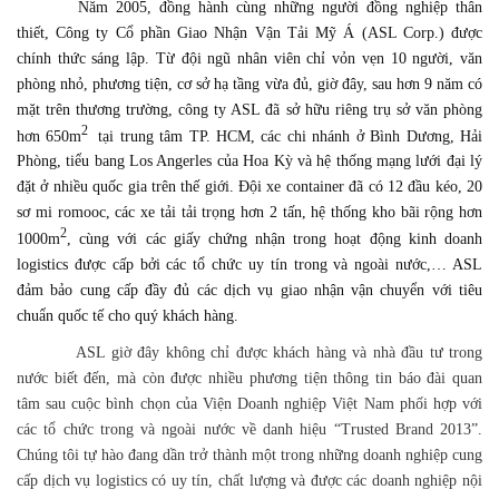
Năm 2005, đồng hành cùng những người đồng nghiệp thân
thiết, Công ty Cổ phần Giao Nhận Vận Tải Mỹ Á (ASL Corp.) được
chính thức sáng lập. Từ đội ngũ nhân viên chỉ vỏn vẹn 10 người, văn
phòng nhỏ, phương tiện, cơ sở hạ tầng vừa đủ, giờ đây, sau hơn 9 năm có
mặt trên thương trường, công ty ASL đã sở hữu riêng trụ sở văn phòng
2
hơn 650m
tại trung tâm TP. HCM, các chi nhánh ở Bình Dương, Hải
Phòng, tiểu bang Los Angerles của Hoa Kỳ và hệ thống mạng lưới đại lý
đặt ở nhiều quốc gia trên thế giới. Đội xe container đã có 12 đầu kéo, 20
sơ mi romooc, các xe tải tải trọng hơn 2 tấn, hệ thống kho bãi rộng hơn
2
1000m
, cùng với các giấy chứng nhận trong hoạt động kinh doanh
logistics được cấp bởi các tổ chức uy tín trong và ngoài nước,… ASL
đảm bảo cung cấp đầy đủ các dịch vụ giao nhận vận chuyển với
tiêu
chuẩn quốc tế cho quý khách hàng.
ASL giờ đây không chỉ được khách hàng và nhà đầu tư trong
nước biết đến, mà còn được nhiều phương tiện thông tin báo đài quan
tâm sau cuộc bình chọn của Viện Doanh nghiệp Việt Nam phối hợp với
các tổ chức trong và ngoài nước về danh hiệu “Trusted Brand 2013”.
Chúng tôi tự hào đang dần trở thành một trong những doanh nghiệp cung
cấp dịch vụ logistics có uy tín, chất lượng và được các doanh nghiệp nội