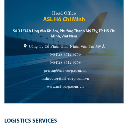
Head Office
ASL Hồ Chí Minh
Số 31/34A Ung Văn Khiêm, Phường Thạnh Mỹ Tây, TP. Hồ Chí
Minh, Việt Nam
Công Ty Cổ Phần Giao Nhận Vận Tải Mỹ Á
(+84)28 3512 9759
(+84)28 3512 9758
pricing@asl-corp.com.vn
mdirector@asl-corp.com.vn
www.asl-corp.com.vn
LOGISTICS SERVICES