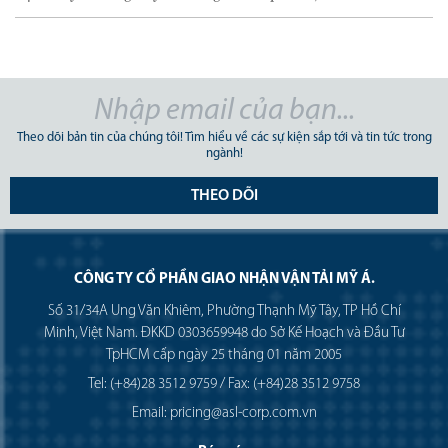
Theo dõi bản tin của chúng tôi! Tìm hiểu về các sự kiện sắp tới và tin tức trong
ngành!
THEO DÕI
CÔNG TY CỔ PHẦN GIAO NHẬN VẬN TẢI MỸ Á.
Số 31/34A Ung Văn Khiêm, Phường Thạnh Mỹ Tây, TP Hồ Chí
Minh, Việt Nam. ĐKKD 0303659948 do Sở Kế Hoạch và Đầu Tư
TpHCM cấp ngày 25 tháng 01 năm 2005
Tel: (+84)28 3512 9759 / Fax: (+84)28 3512 9758
Email: pricing@asl-corp.com.vn