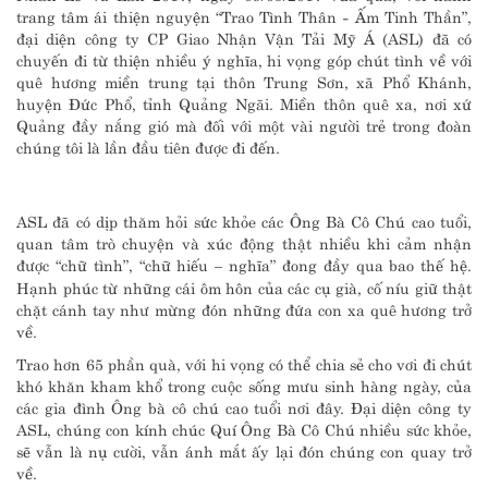
trang tâm ái thiện nguyện “Trao Tình Thân - Ấm Tinh Thần”,
đại diện công ty CP Giao Nhận Vận Tải Mỹ Á (ASL) đã có
chuyến đi từ thiện nhiều ý nghĩa, hi vọng góp chút tình về với
quê hương miền trung tại thôn Trung Sơn, xã Phổ Khánh,
huyện Đức Phổ, tỉnh Quảng Ngãi. Miền thôn quê xa, nơi xứ
Quảng đầy nắng gió mà đối với một vài người trẻ trong đoàn
chúng tôi là lần đầu tiên được đi đến.
ASL đã có dịp thăm hỏi sức khỏe các Ông Bà Cô Chú cao tuổi,
quan tâm trò chuyện và xúc động thật nhiều khi cảm nhận
được “chữ tình”, “chữ hiếu – nghĩa” đong đầy qua bao thế hệ.
Hạnh phúc từ những cái ôm hôn của các cụ già, cố níu giữ thật
chặt cánh tay như mừng đón những đứa con xa quê hương trở
về.
Trao hơn 65 phần quà, với hi vọng có thể chia sẻ cho vơi đi chút
khó khăn kham khổ trong cuộc sống mưu sinh hàng ngày, của
các gia đình Ông bà cô chú cao tuổi nơi đây. Đại diện công ty
ASL, chúng con kính chúc Quí Ông Bà Cô Chú nhiều sức khỏe,
sẽ vẫn là nụ cười, vẫn ánh mắt ấy lại đón chúng con quay trở
về.