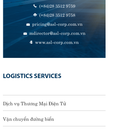
(+84)28 3512 9759
(+84)28 3512 9758
pricing@asl-corp.com.vn
mdirector@asl-corp.com.vn
www.asl-corp.com.vn
LOGISTICS SERVICES
Dịch vụ Thương Mại Điện Tử
Vận chuyển đường biển