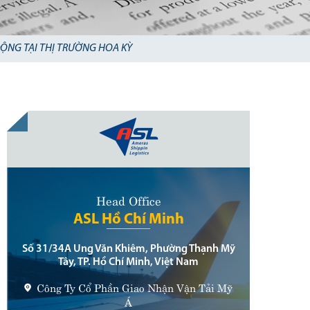
ĐỘNG TẠI THỊ TRƯỜNG HOA KỲ
Head Office
ASL Hồ Chí Minh
Số 31/34A Ung Văn Khiêm, Phường Thạnh Mỹ
Tây, TP. Hồ Chí Minh, Việt Nam
Công Ty Cổ Phần Giao Nhận Vận Tải Mỹ
Á