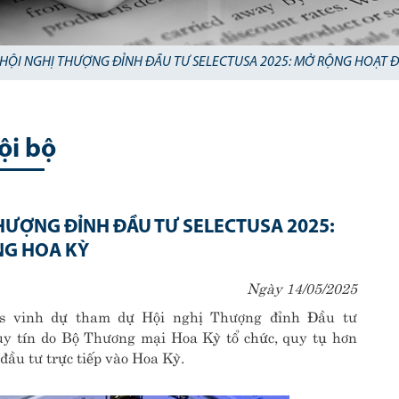
 HỘI NGHỊ THƯỢNG ĐỈNH ĐẦU TƯ SELECTUSA 2025: MỞ RỘNG HOẠT 
ội bộ
THƯỢNG ĐỈNH ĐẦU TƯ SELECTUSA 2025:
NG HOA KỲ
Ngày 14/05/2025
cs vinh dự tham dự Hội nghị Thượng đỉnh Đầu tư
uy tín do Bộ Thương mại Hoa Kỳ tổ chức, quy tụ hơn
đầu tư trực tiếp vào Hoa Kỳ.