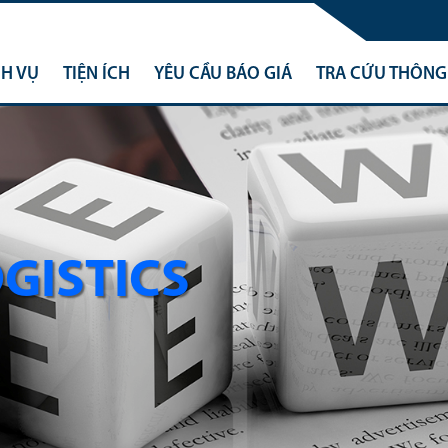
CH VỤ
TIỆN ÍCH
YÊU CẦU BÁO GIÁ
TRA CỨU THÔNG 
OGISTICS