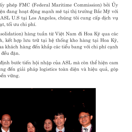
giấy phép FMC (Federal Maritime Commission) bởi Ủy
iện đang hoạt động mạnh mẽ tại thị trường Bắc Mỹ với
SL U.S tại Los Angeles, chúng tôi cung cấp dịch vụ
, tối ưu chi phí.
solidation) hàng tuần từ Việt Nam đi Hoa Kỳ qua các
, kết hợp lưu trữ tại hệ thống kho hàng tại Hoa Kỳ,
a khách hàng đến khắp các tiểu bang với chi phí cạnh
h đều đặn.
định bước tiến hội nhập của ASL mà còn thể hiện cam
g đến giải pháp logistics toàn diện và hiệu quả, góp
bền vững.