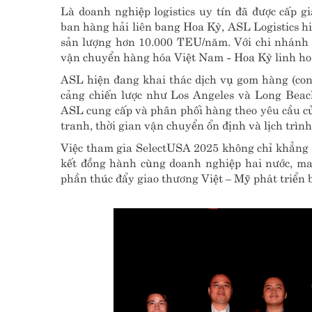
Là doanh nghiệp logistics uy tín đã được cấp 
ban hàng hải liên bang Hoa Kỳ, ASL Logistics h
sản lượng hơn 10.000 TEU/năm. Với chi nhánh A
vận chuyển hàng hóa Việt Nam - Hoa Kỳ linh hoạt
ASL hiện đang khai thác dịch vụ gom hàng (con
cảng chiến lược như Los Angeles và Long Beach
ASL cung cấp và phân phối hàng theo yêu cầu củ
tranh, thời gian vận chuyển ổn định và lịch trìn
Việc tham gia SelectUSA 2025 không chỉ khẳng 
kết đồng hành cùng doanh nghiệp hai nước, man
phần thúc đẩy giao thương Việt – Mỹ phát triển 