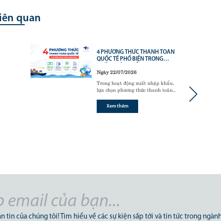
liên quan
4 PHƯƠNG THỨC THANH TOÁN
QUỐC TẾ PHỔ BIẾN TRONG
XUẤT NHẬP KHẨU
Ngày 22/07/2026
Trong hoạt động xuất nhập khẩu,
lựa chọn phương thức thanh toán
quốc tế phù hợp là yếu tố quan
trọng giúp doanh nghiệp đảm bảo
Xem thêm
dòng tiền, hạn chế rủi ro và xây
dựng mối quan hệ bền vững với đối
tác nước ngoài
n tin của chúng tôi! Tìm hiểu về các sự kiện sắp tới và tin tức trong ngành