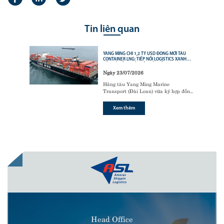
Tin liên quan
YANG MING CHI 1,2 TỶ USD ĐÓNG MỚI TÀU
CONTAINER LNG: TIẾP NỐI LOGISTICS XANH
CỦA CÁC ÔNG LỚN VẬN TẢI BIỂN
Ngày 23/07/2026
Hãng tàu Yang Ming Marine
Transport (Đài Loan) vừa ký hợp đồng
với tập đoàn đóng tàu Hanwha Ocean
(Hàn Quốc) để đóng mới
6 tàu
Xem thêm
container sử dụng động cơ nhiên liệu
kép LNG (LNG dual-fuel)
,
Head Office