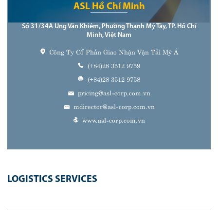
ASL Hồ Chí Minh
Số 31/34A Ung Văn Khiêm, Phường Thạnh Mỹ Tây, TP. Hồ Chí
Minh, Việt Nam
Công Ty Cổ Phần Giao Nhận Vận Tải Mỹ Á
(+84)28 3512 9759
(+84)28 3512 9758
pricing@asl-corp.com.vn
mdirector@asl-corp.com.vn
www.asl-corp.com.vn
LOGISTICS SERVICES