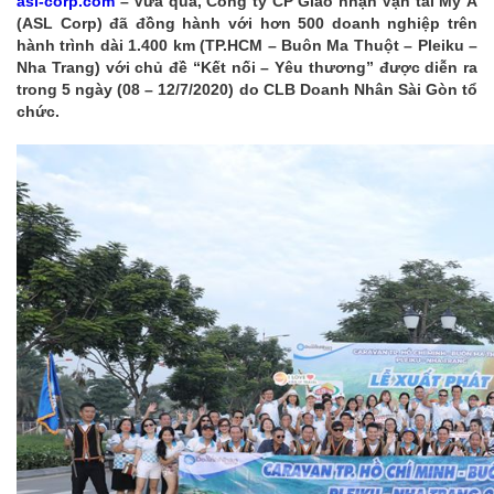
asl-corp.com
– Vừa qua, Công ty CP Giao nhận Vận tải Mỹ Á
(ASL Corp) đã đồng hành với hơn 500 doanh nghiệp trên
hành trình dài 1.400 km (TP.HCM – Buôn Ma Thuột – Pleiku –
Nha Trang) với chủ đề “Kết nối – Yêu thương” được diễn ra
trong 5 ngày (08 – 12/7/2020) do CLB Doanh Nhân Sài Gòn tổ
chức.