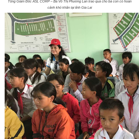
Tổng Giám Đốc ASL CORP – Bà Võ Thị Phương Lan trao quà cho bà con có hoàn
cảnh khó khăn tại tỉnh Gia Lai