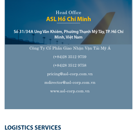
Head Office
ASL Hồ Chí Minh
Số 31/34A Ung Văn Khiêm, Phường Thạnh Mỹ Tây, TP. Hồ Chí
Minh, Việt Nam
Công Ty Cổ Phần Giao Nhận Vận Tải Mỹ Á
(+84)28 3512 9759
(+84)28 3512 9758
pricing@asl-corp.com.vn
mdirector@asl-corp.com.vn
www.asl-corp.com.vn
LOGISTICS SERVICES