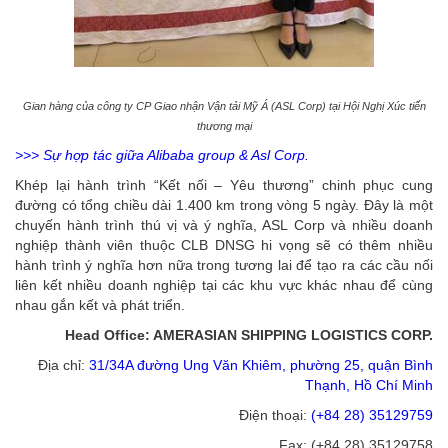
Gian hàng của công ty CP Giao nhận Vận tải Mỹ Á (ASL Corp) tại Hội Nghị Xúc tiến
thương mại
>>> Sự hợp tác giữa Alibaba group & Asl Corp.
Khép lại hành trình “Kết nối – Yêu thương” chinh phục cung
đường có tổng chiều dài 1.400 km trong vòng 5 ngày. Đây là một
chuyến hành trình thú vị và ý nghĩa, ASL Corp và nhiều doanh
nghiệp thành viên thuộc CLB DNSG hi vọng sẽ có thêm nhiều
hành trình ý nghĩa hơn nữa trong tương lai để tạo ra các cầu nối
liên kết nhiều doanh nghiệp tại các khu vực khác nhau để cùng
nhau gắn kết và phát triển.
Head Office: AMERASIAN SHIPPING LOGISTICS CORP.
Địa chỉ:
31/34A đường Ung Văn Khiêm, phường 25, quận Bình
Thạnh, Hồ Chí Minh
Điện thoại:
(+84 28) 35129759
Fax: (+84 28) 35129758