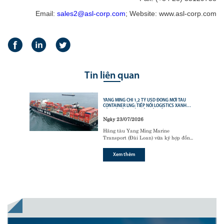
Email:
sales2@asl-corp.com
; Website: www.asl-corp.com
Tin liên quan
YANG MING CHI 1,2 TỶ USD ĐÓNG MỚI TÀU
CONTAINER LNG: TIẾP NỐI LOGISTICS XANH
CỦA CÁC ÔNG LỚN VẬN TẢI BIỂN
Ngày 23/07/2026
Hãng tàu Yang Ming Marine
Transport (Đài Loan) vừa ký hợp đồng
với tập đoàn đóng tàu Hanwha Ocean
(Hàn Quốc) để đóng mới
6 tàu
Xem thêm
container sử dụng động cơ nhiên liệu
kép LNG (LNG dual-fuel)
,