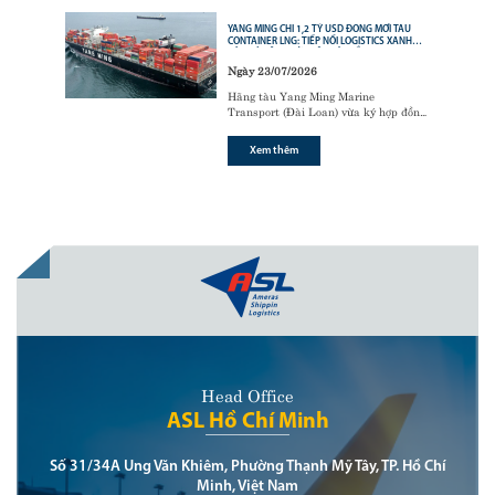
YANG MING CHI 1,2 TỶ USD ĐÓNG MỚI TÀU
CONTAINER LNG: TIẾP NỐI LOGISTICS XANH
CỦA CÁC ÔNG LỚN VẬN TẢI BIỂN
Ngày 23/07/2026
Hãng tàu Yang Ming Marine
Transport (Đài Loan) vừa ký hợp đồng
với tập đoàn đóng tàu Hanwha Ocean
(Hàn Quốc) để đóng mới
6 tàu
Xem thêm
container sử dụng động cơ nhiên liệu
kép LNG (LNG dual-fuel)
,
Head Office
ASL Hồ Chí Minh
Số 31/34A Ung Văn Khiêm, Phường Thạnh Mỹ Tây, TP. Hồ Chí
Minh, Việt Nam