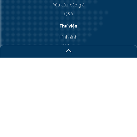
Yêu cầu báo giá
Q&A
Thư viện
Hình ảnh
Video
Chính sách bảo mật
Chính sách thanh toán
Chính sách đổi trả
Liên kết hữu ích