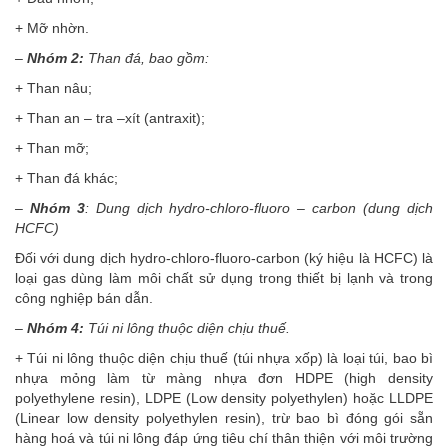
+ Mỡ nhờn.
–
Nhóm 2:
Than đá, bao gồm:
+ Than nâu;
+ Than an – tra –xít (antraxit);
+ Than mỡ;
+ Than đá khác;
–
Nhóm 3
: Dung dịch hydro-chloro-fluoro – carbon (dung dịch
HCFC)
Đối với dung dịch hydro-chloro-fluoro-carbon (ký hiệu là HCFC) là
loại gas dùng làm môi chất sử dụng trong thiết bị lạnh và trong
công nghiệp bán dẫn.
–
Nhóm 4:
Túi ni lông thuộc diện chịu thuế.
+ Túi ni lông thuộc diện chịu thuế (túi nhựa xốp) là loại túi, bao bì
nhựa mỏng làm từ màng nhựa đơn HDPE (high density
polyethylene resin), LDPE (Low density polyethylen) hoặc LLDPE
(Linear low density polyethylen resin), trừ bao bì đóng gói sẵn
hàng hoá và túi ni lông đáp ứng tiêu chí thân thiện với môi trường