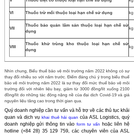
V
Thuốc diệt cỏ thuộc loại hạn chế sử dụng
kg
VI
Thuốc trừ mối thuộc loại hạn chế sử dụng
kg
Thuốc bảo quản lâm sản thuộc loại hạn chế sử
VII
kg
dụng
Thuốc khử trùng kho thuộc loại hạn chế sử
VIII
kg
dụng
Nhìn chung, Biểu thuế bảo vệ môi trường năm 2022 không có sự
thay đổi nhiều so với năm trước. Điểm đáng chú ý trong biểu thuế
bảo vệ môi trường năm 2022 là sự thay đổi mức thuế bảo vệ môi
trường đối với nhiên liệu bay, giảm từ 3000 đồng/lít xuống 2100
đồng/lít do những tác động nặng nề của đại dịch Covid-19 và giá
nguyên liệu tăng cao trong thời gian qua.
Quý doanh nghiệp cần tư vấn và hỗ trợ về các thủ tục khải
quan và dịch vụ
của ASL Logistics, quý
khai thuê hải quan
doanh nghiệp gửi thông tin vào
hoặc liên hệ
form tư vấn
hotline (+84 28) 35 129 759, các chuyên viên của ASL