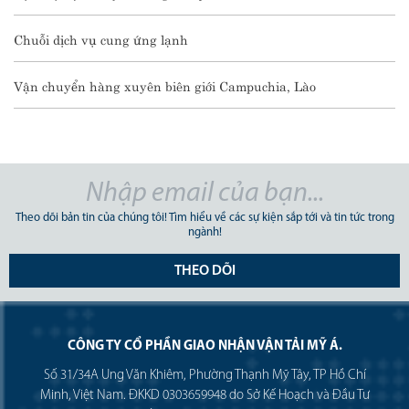
Chuỗi dịch vụ cung ứng lạnh
Vận chuyển hàng xuyên biên giới Campuchia, Lào
Theo dõi bản tin của chúng tôi! Tìm hiểu về các sự kiện sắp tới và tin tức trong
ngành!
THEO DÕI
CÔNG TY CỔ PHẦN GIAO NHẬN VẬN TẢI MỸ Á.
Số 31/34A Ung Văn Khiêm, Phường Thạnh Mỹ Tây, TP Hồ Chí
Minh, Việt Nam. ĐKKD 0303659948 do Sở Kế Hoạch và Đầu Tư