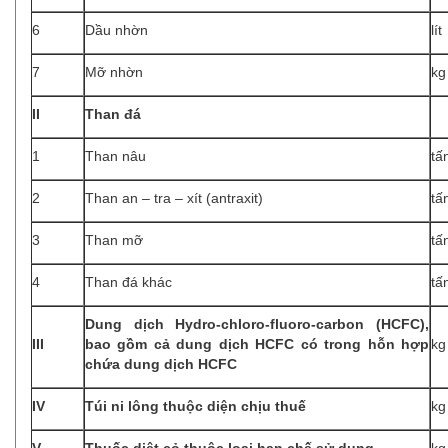
6
Dầu nhờn
lít
7
Mỡ nhờn
kg
II
Than đá
1
Than nâu
tấ
2
Than an – tra – xít (antraxit)
tấ
3
Than mỡ
tấ
4
Than đá khác
tấ
Dung dịch Hydro-chloro-fluoro-carbon (HCFC),
III
bao gồm cả dung dịch HCFC có trong hỗn hợp
kg
chứa dung dịch HCFC
IV
Túi ni lông thuộc diện chịu thuế
kg