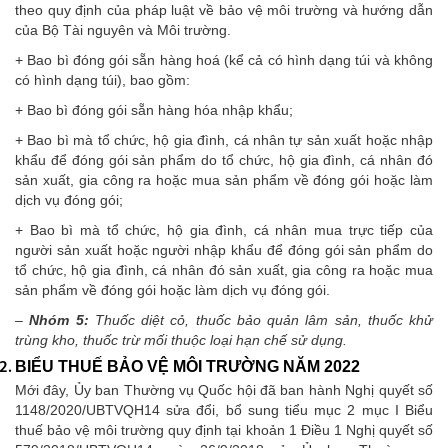
theo quy định của pháp luật về bảo vệ môi trường và hướng dẫn
của Bộ Tài nguyên và Môi trường.
+ Bao bì đóng gói sẵn hàng hoá (kể cả có hình dạng túi và không
có hình dạng túi), bao gồm:
+ Bao bì đóng gói sẵn hàng hóa nhập khẩu;
+ Bao bì mà tổ chức, hộ gia đình, cá nhân tự sản xuất hoặc nhập
khẩu để đóng gói sản phẩm do tổ chức, hộ gia đình, cá nhân đó
sản xuất, gia công ra hoặc mua sản phẩm về đóng gói hoặc làm
dịch vụ đóng gói;
+ Bao bì mà tổ chức, hộ gia đình, cá nhân mua trực tiếp của
người sản xuất hoặc người nhập khẩu để đóng gói sản phẩm do
tổ chức, hộ gia đình, cá nhân đó sản xuất, gia công ra hoặc mua
sản phẩm về đóng gói hoặc làm dịch vụ đóng gói.
–
Nhóm 5:
Thuốc diệt cỏ, thuốc bảo quản lâm sản, thuốc khử
trùng kho, thuốc trừ mối thuộc loại hạn chế sử dụng.
BIỂU THUẾ BẢO VỆ MÔI TRƯỜNG NĂM 2022
Mới đây, Ủy ban Thường vụ Quốc hội đã ban hành Nghị quyết số
1148/2020/UBTVQH14 sửa đổi, bổ sung tiểu mục 2 mục I Biểu
thuế bảo vệ môi trường quy định tại khoản 1 Điều 1 Nghị quyết số