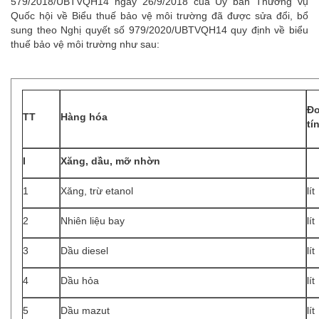
579/2018/UBTVQH14 ngày 26/9/2018 của Ủy ban Thường vụ
Quốc hội về Biểu thuế bảo vệ môi trường đã được sửa đổi, bổ
sung theo Nghị quyết số 979/2020/UBTVQH14 quy định về biểu
thuế bảo vệ môi trường như sau:
Đ
TT
Hàng hóa
tí
I
Xăng, dầu, mỡ nhờn
1
Xăng, trừ etanol
lít
2
Nhiên liệu bay
lít
3
Dầu diesel
lít
4
Dầu hỏa
lít
5
Dầu mazut
lít