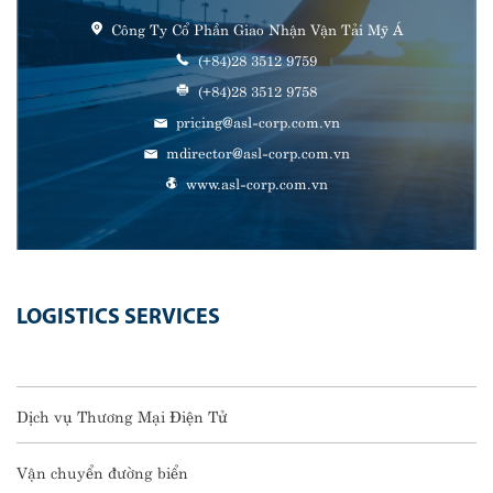
Công Ty Cổ Phần Giao Nhận Vận Tải Mỹ Á
(+84)28 3512 9759
(+84)28 3512 9758
pricing@asl-corp.com.vn
mdirector@asl-corp.com.vn
www.asl-corp.com.vn
LOGISTICS SERVICES
Dịch vụ Thương Mại Điện Tử
Vận chuyển đường biển