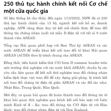
250 thủ tục hành chính kết nối Cơ chế
một cửa quốc gia
Số liệu thống kê cho thấy, đến ngày 1/12/2022, NSW đã có 250
thủ tục hành chính của 13 bộ, ngành kết nối hồ sơ, doanh
nghiệp. ASW cũng được duy trì kết nối chính thức để trao đổi
thông tin chứng nhận xuất xứ mẫu D điện tử với tất cả 9 nước
thành viên ASEAN.
Tổng cục Hải quan phối hợp với Ban Thư ký ASEAN và các
nước ASEAN để triển khai kết nối trao đổi tờ khai Hải quan
ASEAN (ACDD) theo lộ trình chung của ASEAN.
Đồng thời, tiến hành kiểm thử C/O form D common header trên
môi trường thử nghiệm với các nước khối ASEAN; chuẩn bị các
yêu cầu liên quan để kết nối thử nghiệm trao đổi chứng nhận
kiểm dịch thực vật; trao đổi để xây dựng giải pháp, lộ trình kết
nối trao đổi chứng từ điện tử giữa ASEAN và các đối tác như:
Nhật Bản, Trung Quốc, Hàn Quốc.
Mới đây, cơ quan hải quan đã hoàn thành trao đổi thông tin tờ
khai hải quan thử nghiệm qua kênh kết nối bảo mật với Liên
minh Kinh tế Á - Âu; trao đổi thông tin C/O điện tử với Hàn
Quốc; trao đổi chứng nhận điện tử với New Zealand.