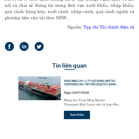
nối và chia sẻ thông tin trong lĩnh vực xuất khẩu, nhập khẩu,
quá cảnh hàng hóa; xuất cảnh, nhập cảnh, quá cảnh người và
phương tiện vận tải theo NSW...
Nguồn:
Tạp chí Tài chính điện tử
Tin liên quan
YANG MING CHI 1,2 TỶ USD ĐÓNG MỚI TÀU
CONTAINER LNG: TIẾP NỐI LOGISTICS XANH
CỦA CÁC ÔNG LỚN VẬN TẢI BIỂN
Ngày 23/07/2026
Hãng tàu Yang Ming Marine
Transport (Đài Loan) vừa ký hợp đồng
với tập đoàn đóng tàu Hanwha Ocean
(Hàn Quốc) để đóng mới
6 tàu
Xem thêm
container sử dụng động cơ nhiên liệu
kép LNG (LNG dual-fuel)
,