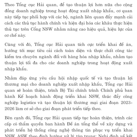
Theo Tổng cục Hải quan, để tạo thuận lợi hơn nữa cho cộng
đồng doanh nghiệp trong hoạt động xuất nhập khẩu, cơ quan
này tiếp tục phối hợp với các bộ, ngành liên quan đẩy mạnh cải
cách các thủ tục hành chính và hiện đại hóa các khâu thực hiện
thủ tục trên Cổng NSW nhằm nâng cao hiệu quả, hiệu lực của
cơ chế này.
Cùng với đó, Tổng cục Hải quan tích cực triển khai đề án,
hướng tới mục tiêu cải cách toàn diện và thực chất công tác
kiểm tra chuyên ngành đối với hàng hóa nhập khẩu, nhằm tạo
thuận lợi tối đa cho các doanh nghiệp trong hoạt động xuất
nhập khẩu.
Nhằm đáp ứng yêu cầu hội nhập quốc tế và tạo thuận lợi
thương mại cho doanh nghiệp xuất nhập khẩu, Tổng cục Hải
quan sẽ hoàn thiện, trình Bộ Tài chính trình Chính phủ ban
hành Kế hoạch hành động triển khai NSW, thúc đẩy công
nghiệp logistics và tạo thuận lợi thương mại giai đoạn 2023-
2026 làm cơ sở cho giai đoạn phát triển tiếp theo.
Bên cạnh đó, Tổng cục Hải quan tiếp tục hoàn thiện, trình các
cấp có thẩm quyền ban hành Đề án tổng thể về xây dựng và
phát triển hệ thống công nghệ thông tin phục vụ triển khai
NSW, ASW theo định hướng xử lý tập trung; Nghị định về kết