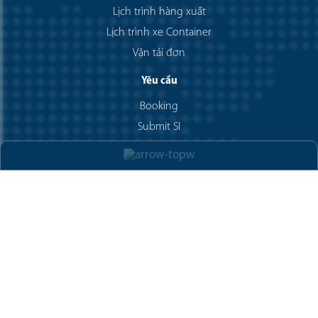
Lịch trình hàng xuất
Lịch trình xe Container
Vận tải đơn
Yêu cầu
Booking
Submit SI
Yêu cầu báo giá
Q&A
Thư viện
Hình ảnh
Video
Chính sách bảo mật
Chính sách thanh toán
Chính sách đổi trả