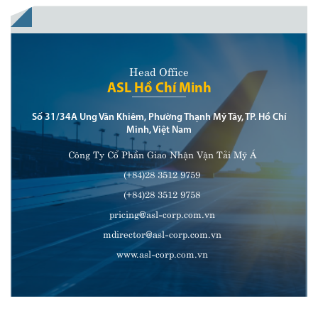
Head Office
ASL Hồ Chí Minh
Số 31/34A Ung Văn Khiêm, Phường Thạnh Mỹ Tây, TP. Hồ Chí
Minh, Việt Nam
Công Ty Cổ Phần Giao Nhận Vận Tải Mỹ Á
(+84)28 3512 9759
(+84)28 3512 9758
pricing@asl-corp.com.vn
mdirector@asl-corp.com.vn
www.asl-corp.com.vn