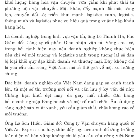
khối lượng hàng hóa vận chuyển, vừa giảm khí phát thải từ
phương tiện vận chuyển. Mặt khác, đẩy mạnh đổi mới, sáng
tạo, chuyển đổi số; triển khai mạnh logistics xanh, logistics
thông minh và logistics phục vụ hiệu quả trong xuất nhập khẩu
hàng hóa.
Là doanh nghiệp trong lĩnh vực vận tải, ông Lê Thanh Hà, Phó
Giám đốc Công ty cổ phần Giao nhận vận tải Vàng chia sẻ,
trong bối cảnh hiện nay nếu doanh nghiệp không thực hiện
tiêu chí về môi trường và logistics xanh trong tương lai sẽ dần
bị loại khỏi quỹ đạo kinh doanh và thương mại. Đây không chỉ
là yêu cầu của riêng Việt Nam mà cả thế giới về một xu hướng
chung.
Đặc biệt, doanh nghiệp của Việt Nam đang gặp sự cạnh tranh
lớn, từ một số thị trường mới nổi và cần lưu ý kỹ vấn đề này.
Chẳng hạn khối dệt may, da giày mất nhiều đơn hàng
bởi doanh nghiệp Bangladesh và một số nước châu Âu sử dụng
công nghệ sản xuất xanh, yêu cầu giảm thải, chất lượng cao về
môi trường.
Ông Lê Sơn Hiếu, Giám đốc Công ty Vận chuyển hàng quốc tế
Việt An Express cho hay, thúc đẩy logistics xanh để tăng trưởng
toàn diện và bền vững không chỉ là yêu cầu của riêng Việt Nam