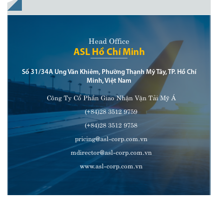
Head Office
ASL Hồ Chí Minh
Số 31/34A Ung Văn Khiêm, Phường Thạnh Mỹ Tây, TP. Hồ Chí
Minh, Việt Nam
Công Ty Cổ Phần Giao Nhận Vận Tải Mỹ Á
(+84)28 3512 9759
(+84)28 3512 9758
pricing@asl-corp.com.vn
mdirector@asl-corp.com.vn
www.asl-corp.com.vn