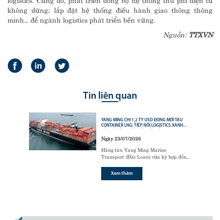
không dừng; lắp đặt hệ thống điều hành giao thông thông
minh… để ngành logistics phát triển bền vững.
Nguồn:
TTXVN
Tin liên quan
YANG MING CHI 1,2 TỶ USD ĐÓNG MỚI TÀU
CONTAINER LNG: TIẾP NỐI LOGISTICS XANH
CỦA CÁC ÔNG LỚN VẬN TẢI BIỂN
Ngày 23/07/2026
Hãng tàu Yang Ming Marine
Transport (Đài Loan) vừa ký hợp đồng
với tập đoàn đóng tàu Hanwha Ocean
(Hàn Quốc) để đóng mới
6 tàu
Xem thêm
container sử dụng động cơ nhiên liệu
kép LNG (LNG dual-fuel)
,