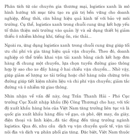
Phân tích từ các chuyên gia thương mại, logistics xanh là mô
hình hướng tới mục tiêu tạo ra giá trị bền vững cho doanh
nghiệp, đồng thời, cân bằng hiệu quả kinh tế với bảo vệ môi
trường. Cụ thể, logistics xanh trong chuỗi cung ứng kết hợp yếu
tố thân thiện môi trường vào quản lý và sử dụng thiết bị giảm
thiểu ô nhiễm không khí, tiếng ồn, rác thải...
Ngoài ra, ứng dụng logistics xanh trong chuỗi cung ứng giúp tối
ưu chi phí và gia tăng hiệu quả vận chuyển. Theo đó, doanh
nghiệp có thể triển khai vận tải xanh bằng cách kết hợp đơn
hàng đi chung một chuyến, lựa chọn tuyến đường giao thông
hợp lý sao cho xe đầy hàng ở hai chiều vận chuyển... Nhờ vậy,
giúp giảm số lượng xe tải trống hoặc chở hàng nửa chừng trên
đường giúp tiết kiệm nhiên liệu và chi phí vận chuyển; giảm tắc
đường và ô nhiễm từ giao thông.
Nhìn nhận về vấn đề này, ông Trần Thanh Hải - Phó Cục
trưởng Cục Xuất nhập khẩu (Bộ Công Thương) cho hay, với tốc
độ xuất khẩu hàng hóa của Việt Nam tăng trưởng liên tục và là
quốc gia xuất khẩu hàng đầu về gạo, cà phê, dệt may, da giày,
điện thoại và linh kiện…đã tác động đến tăng trưởng ngành
logistics. Qua đó, nhu cầu dịch vụ vận chuyển quốc tế, vận tải
nội địa và dịch vụ phân phối gia tăng. Đặc biệt, Việt Nam thuộc