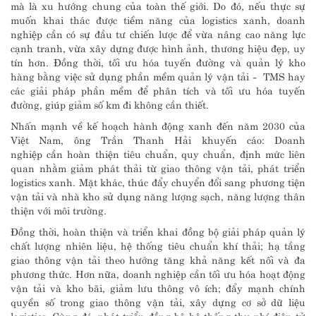
mà là xu hướng chung của toàn thế giới. Do đó, nếu thực sự
muốn khai thác được tiềm năng của logistics xanh, doanh
nghiệp cần có sự đầu tư chiến lược để vừa nâng cao năng lực
cạnh tranh, vừa xây dựng được hình ảnh, thương hiệu đẹp, uy
tín hơn. Đồng thời, tối ưu hóa tuyến đường và quản lý kho
hàng bằng việc sử dụng phần mềm quản lý vận tải - TMS hay
các giải pháp phần mềm để phân tích và tối ưu hóa tuyến
đường, giúp giảm số km đi không cần thiết.
Nhấn mạnh về kế hoạch hành động xanh đến năm 2030 của
Việt Nam, ông Trần Thanh Hải khuyến cáo: Doanh
nghiệp cần hoàn thiện tiêu chuẩn, quy chuẩn, định mức liên
quan nhằm giảm phát thải từ giao thông vận tải, phát triển
logistics xanh. Mặt khác, thúc đẩy chuyển đổi sang phương tiện
vận tải và nhà kho sử dụng năng lượng sạch, năng lượng thân
thiện với môi trường.
Đồng thời, hoàn thiện và triển khai đồng bộ giải pháp quản lý
chất lượng nhiên liệu, hệ thống tiêu chuẩn khí thải; hạ tầng
giao thông vận tải theo hướng tăng khả năng kết nối và đa
phương thức. Hơn nữa, doanh nghiệp cần tối ưu hóa hoạt động
vận tải và kho bãi, giảm lưu thông vô ích; đẩy mạnh chính
quyền số trong giao thông vận tải, xây dựng cơ sở dữ liệu
logistics. Cùng đó, phát triển đồng bộ hệ thống thu phí điện tử