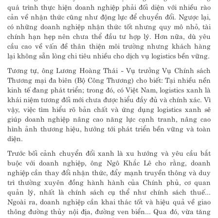
quá trình thực hiện doanh nghiệp phải đối diện với nhiều rào
cản về nhận thức cũng như động lực để chuyển đổi. Ngược lại,
có những doanh nghiệp nhận thức tốt nhưng quy mô nhỏ, tài
chính hạn hẹp nên chưa thể đầu tư hợp lý. Hơn nữa, dù yêu
cầu cao về vấn đề thân thiện môi trường nhưng khách hàng
lại không sẵn lòng chi tiêu nhiều cho dịch vụ logistics bền vững.
Tương tự, ông Lương Hoàng Thái - Vụ trưởng Vụ Chính sách
Thương mại đa biên (Bộ Công Thương) cho biết: Tại nhiều nền
kinh tế đang phát triển; trong đó, có Việt Nam, logistics xanh là
khái niệm tương đối mới chưa được hiểu đầy đủ và chính xác. Vì
vậy, việc tìm hiểu rõ bản chất và ứng dụng logistics xanh sẽ
giúp doanh nghiệp nâng cao năng lực cạnh tranh, nâng cao
hình ảnh thương hiệu, hướng tới phát triển bền vững và toàn
diện.
Trước bối cảnh chuyển đổi xanh là xu hướng và yêu cầu bắt
buộc với doanh nghiệp, ông Ngô Khắc Lê cho rằng, doanh
nghiệp cần thay đổi nhận thức, đẩy mạnh truyền thông và duy
trì thường xuyên đồng hành hành của Chính phủ, cơ quan
quản lý, nhất là chính sách cụ thể như chính sách thuế...
Ngoài ra, doanh nghiệp cần khai thác tốt và hiệu quả về giao
thông đường thủy nội địa, đường ven biển... Qua đó, vừa tăng