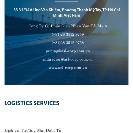
Số 31/34A Ung Văn Khiêm, Phường Thạnh Mỹ Tây, TP. Hồ Chí
Minh, Việt Nam
Công Ty Cổ Phần Giao Nhận Vận Tải Mỹ Á
(+84)28 3512 9759
(+84)28 3512 9758
pricing@asl-corp.com.vn
mdirector@asl-corp.com.vn
www.asl-corp.com.vn
LOGISTICS SERVICES
Dịch vụ Thương Mại Điện Tử