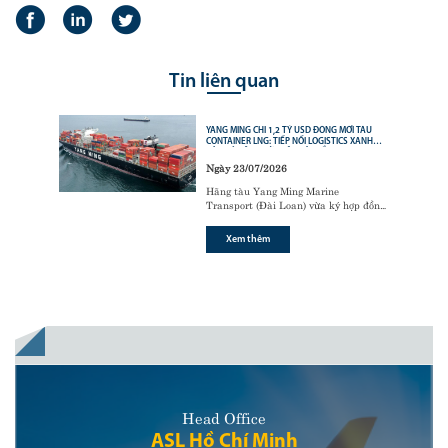
Tin liên quan
YANG MING CHI 1,2 TỶ USD ĐÓNG MỚI TÀU
CONTAINER LNG: TIẾP NỐI LOGISTICS XANH
CỦA CÁC ÔNG LỚN VẬN TẢI BIỂN
Ngày 23/07/2026
Hãng tàu Yang Ming Marine
Transport (Đài Loan) vừa ký hợp đồng
với tập đoàn đóng tàu Hanwha Ocean
(Hàn Quốc) để đóng mới
6 tàu
Xem thêm
container sử dụng động cơ nhiên liệu
kép LNG (LNG dual-fuel)
,
Head Office
ASL Hồ Chí Minh