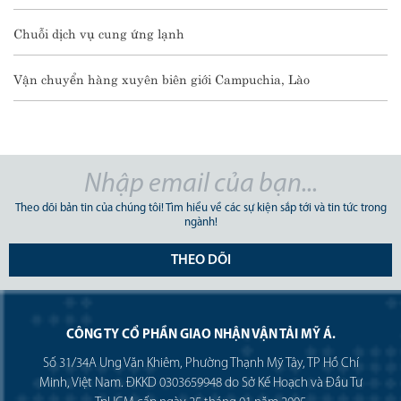
Chuỗi dịch vụ cung ứng lạnh
Vận chuyển hàng xuyên biên giới Campuchia, Lào
Theo dõi bản tin của chúng tôi! Tìm hiểu về các sự kiện sắp tới và tin tức trong
ngành!
THEO DÕI
CÔNG TY CỔ PHẦN GIAO NHẬN VẬN TẢI MỸ Á.
Số 31/34A Ung Văn Khiêm, Phường Thạnh Mỹ Tây, TP Hồ Chí
Minh, Việt Nam. ĐKKD 0303659948 do Sở Kế Hoạch và Đầu Tư