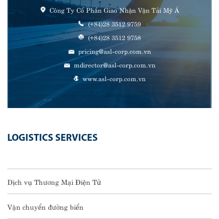
Công Ty Cổ Phần Giao Nhận Vận Tải Mỹ Á
(+84)28 3512 9759
(+84)28 3512 9758
pricing@asl-corp.com.vn
mdirector@asl-corp.com.vn
www.asl-corp.com.vn
LOGISTICS SERVICES
Dịch vụ Thương Mại Điện Tử
Vận chuyển đường biển