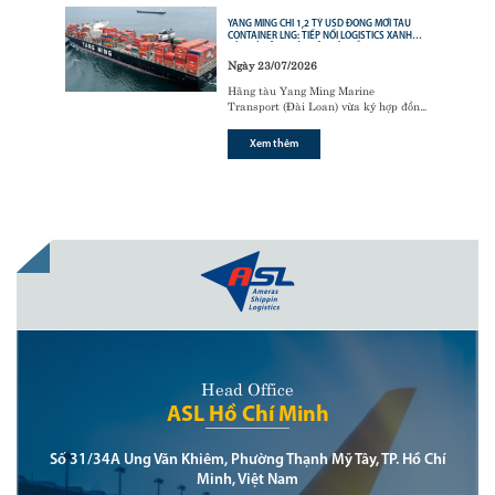
YANG MING CHI 1,2 TỶ USD ĐÓNG MỚI TÀU
CONTAINER LNG: TIẾP NỐI LOGISTICS XANH
CỦA CÁC ÔNG LỚN VẬN TẢI BIỂN
Ngày 23/07/2026
Hãng tàu Yang Ming Marine
Transport (Đài Loan) vừa ký hợp đồng
với tập đoàn đóng tàu Hanwha Ocean
(Hàn Quốc) để đóng mới
6 tàu
Xem thêm
container sử dụng động cơ nhiên liệu
kép LNG (LNG dual-fuel)
,
Head Office
ASL Hồ Chí Minh
Số 31/34A Ung Văn Khiêm, Phường Thạnh Mỹ Tây, TP. Hồ Chí
Minh, Việt Nam