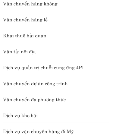
Vận chuyển hàng không
Vận chuyển hàng lẻ
Khai thuê hải quan
Vận tải nội địa
Dịch vụ quản trị chuỗi cung ứng 4PL
Vận chuyển dự án công trình
VÌ SAO DOANH NGHIỆP NÊN
CHỦ TRƯƠNG MUA CIF, BÁN
Vận chuyển đa phương thức
FOB?
Ngày 09/07/2026
Trong hoạt động xuất nhập khẩu,
Dịch vụ kho bãi
"mua CIF, bán FOB" là chiến lược
được nhiều doanh nghiệp và
chuyên gia logistics khuyến nghị
Xem thêm
nhằm tối ưu chi phí, giảm rủi ro và
Dịch vụ vận chuyển hàng đi Mỹ
nâng cao năng lực cạnh tranh.