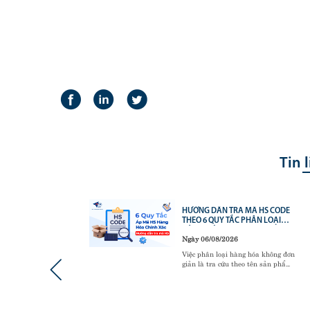
Tin 
VỮNG
HƯỚNG DẪN TRA MÃ HS CODE
TICS –
THEO 6 QUY TẮC PHÂN LOẠI
O
HÀNG HÓA
Ngày 06/08/2026
N
ơng trình
Việc phân loại hàng hóa không đơn
thức về
giản là tra cứu theo tên sản phẩm
5 và 5S -
mà phải tuân thủ 6 Quy tắc phân
ự mới
loại mã HS (GRI). Đây là cơ sở
 vận hành
pháp lý quan trọng mà cơ quan
ản trị nội
hải quan và doanh nghiệp sử dụng