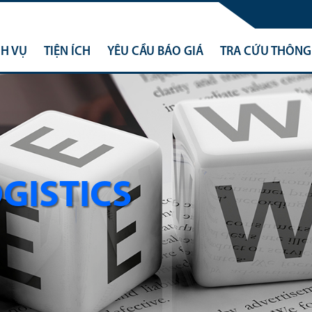
CH VỤ
TIỆN ÍCH
YÊU CẦU BÁO GIÁ
TRA CỨU THÔNG 
OGISTICS