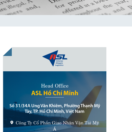
Head Office
ASL Hồ Chí Minh
Số 31/34A Ung Văn Khiêm, Phường Thạnh Mỹ
Tây, TP. Hồ Chí Minh, Việt Nam
Công Ty Cổ Phần Giao Nhận Vận Tải Mỹ
Á