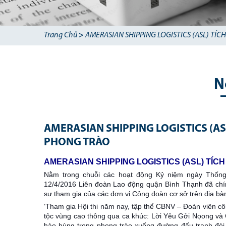
Trang Chủ
>
AMERASIAN SHIPPING LOGISTICS (ASL) T
N
AMERASIAN SHIPPING LOGISTICS (A
PHONG TRÀO
AMERASIAN SHIPPING LOGISTICS (ASL) TÍ
Nằm trong chuỗi các hoạt động Kỷ niệm ngày Thống
12/4/2016 Liên đoàn Lao động quận Bình Thạnh đã chí
sự tham gia của các đơn vị Công đoàn cơ sở trên địa bà
‘Tham gia Hội thi năm nay, tập thể CBNV – Đoàn viên c
tộc vùng cao thông
qua ca khúc: Lời Yêu Gởi Nọong và 
hào hùng trong phong trào xuống đường đấu tranh đòi