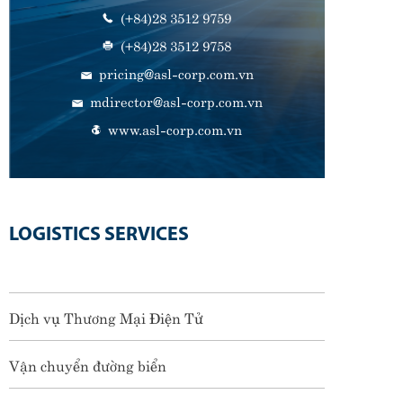
(+84)28 3512 9759
(+84)28 3512 9758
pricing@asl-corp.com.vn
mdirector@asl-corp.com.vn
www.asl-corp.com.vn
LOGISTICS SERVICES
Dịch vụ Thương Mại Điện Tử
Vận chuyển đường biển