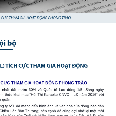
ÍCH CỰC THAM GIA HOẠT ĐỘNG PHONG TRÀO
ội bộ
SL) TÍCH CỰC THAM GIA HOẠT ĐỘNG
CH CỰC THAM GIA HOẠT ĐỘNG PHONG TRÀO
 nhất đất nước 30/4 và Quốc tế Lao động 1/5. Sáng ngày
nh thức khai mạc “Hội Thi Karaoke CNVC – LĐ năm 2016” với
n quận.
ông ty ASL đã mang đến hình ảnh và văn hóa của đồng bào dân
Chiều Lên Bản Thượng; bên cạnh đó cũng gợi nhớ lại một thời
 hòa bình của Tuổi trẻ Miền Nam qua ca khúc Dậy Mà Đi của