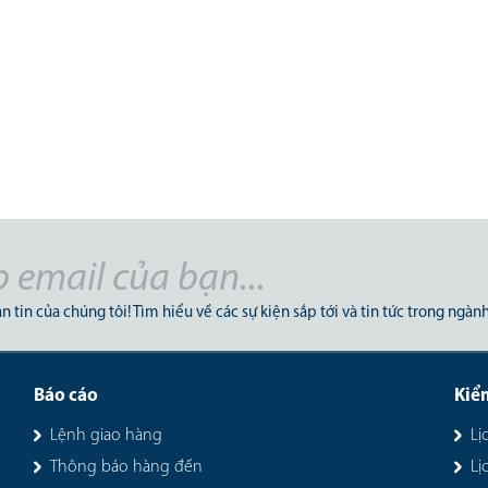
tác nước ngoài
n tin của chúng tôi! Tìm hiểu về các sự kiện sắp tới và tin tức trong ngành
Báo cáo
Kiể
Lệnh giao hàng
Lị
Thông báo hàng đến
Lị