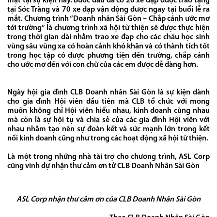
mặt tại sự kiện này. Bước đầu đã có 20 xe đạp được trao tặng
tại Sóc Trăng và 70 xe đạp vận động được ngay tại buổi lễ ra
mắt. Chương trình “Doanh nhân Sài Gòn – Chắp cánh ước mơ
tới trường” là chương trình xã hội từ thiện sẽ được thực hiện
trong thời gian dài nhằm trao xe đạp cho các cháu học sinh
vùng sâu vùng xa có hoàn cảnh khó khăn và có thành tích tốt
trong học tập có được phương tiện đến trường, chắp cánh
cho ước mơ đến với con chữ của các em được dễ dàng hơn.
Ngày hội gia đình CLB Doanh nhân Sài Gòn là sự kiện dành
cho gia đình Hội viên đầu tiên mà CLB tổ chức với mong
muốn không chỉ Hội viên hiểu nhau, kinh doanh cùng nhau
mà còn là sự hội tụ và chia sẻ của các gia đình Hội viên với
nhau nhằm tạo nên sự đoàn kết và sức mạnh lớn trong kết
nối kinh doanh cũng như trong các hoạt động xã hội từ thiện.
Là một trong những nhà tài trợ cho chương trình, ASL Corp
cũng vinh dự nhận thư cảm ơn tử CLB Doanh Nhân Sài Gòn
ASL Corp nhận thư cảm ơn của CLB Doanh Nhân Sài Gòn