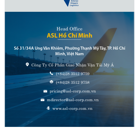
Head Office
ASL Hồ Chí Minh
Số 31/34A Ung Văn Khiêm, Phường Thạnh Mỹ Tây, TP. Hồ Chí
Minh, Việt Nam
Công Ty Cổ Phần Giao Nhận Vận Tải Mỹ Á
(+84)28 3512 9759
(+84)28 3512 9758
pricing@asl-corp.com.vn
mdirector@asl-corp.com.vn
www.asl-corp.com.vn