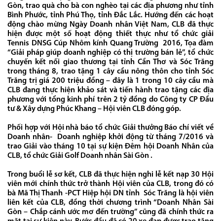
Gòn, trao quà cho bà con nghèo tại các địa phương như tỉnh
Bình Phước, tỉnh Phú Thọ, tỉnh Đắc Lắc. Hướng đến các hoạt
động chào mừng Ngày Doanh nhân Việt Nam, CLB đã thực
hiện được một số hoạt động thiết thực như tổ chức giải
Tennis DNSG Cúp Nhôm kính Quang Trường 2016, Tọa đàm
“Giải pháp giúp doanh nghiệp có thị trường bán lẻ”, tổ chức
chuyến kết nối giao thương tại tỉnh Cần Thơ và Sóc Trăng
trong tháng 8, trao tặng 1 cây cầu nông thôn cho tỉnh Sóc
Trăng trị giá 200 triệu đồng – đây là 1 trong 10 cây cầu mà
CLB đang thực hiện khảo sát và tiến hành trao tặng các địa
phương với tổng kinh phí trên 2 tỷ đồng do Công ty CP Đầu
tư & Xây dựng Phúc Khang – Hội viên CLB đóng góp.
Phối hợp với Hội nhà báo tổ chức Giải thưởng Báo chí viết về
Doanh nhân- Doanh nghiệp khởi động từ tháng 7/2016 và
trao Giải vào tháng 10 tại sự kiện Đêm hội Doanh Nhân của
CLB, tổ chức Giải Golf Doanh nhân Sài Gòn .
Trong buổi lễ sơ kết, CLB đã thực hiện nghi lễ kết nạp 30 Hội
viên mới chính thức trở thành Hội viên của CLB, trong đó có
bà Mã Thị Thanh -PCT Hiệp hội DN tỉnh Sóc Trăng là hội viên
liên kết của CLB, đồng thời chương trình “Doanh Nhân Sài
Gòn – Chắp cánh ước mơ đến trường” cũng đã chính thức ra