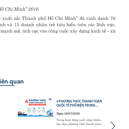
Hồ Chí Minh” 2016
rẻ xuất sắc Thành phố Hồ Chí Minh” đã vinh danh 76
 và 15 doanh nhân trẻ tiêu biểu trên các lĩnh vực.
ạnh mẽ, tích cực vào công cuộc xây dựng kinh tế - xã
liên quan
4 PHƯƠNG THỨC THANH TOÁN
QUỐC TẾ PHỔ BIẾN TRONG
XUẤT NHẬP KHẨU
Ngày 22/07/2026
Trong hoạt động xuất nhập khẩu,
lựa chọn phương thức thanh toán
quốc tế phù hợp là yếu tố quan