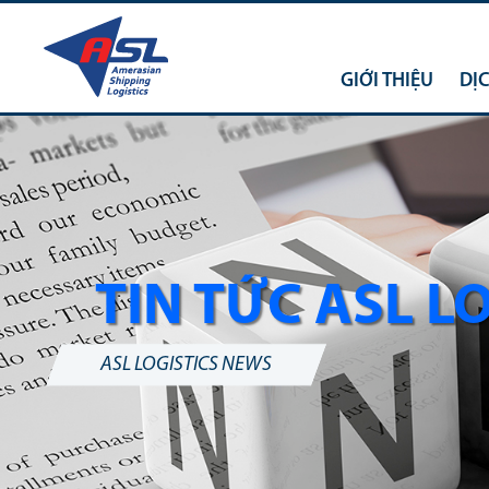
GIỚI THIỆU
DỊ
TIN TỨC ASL L
ASL LOGISTICS NEWS