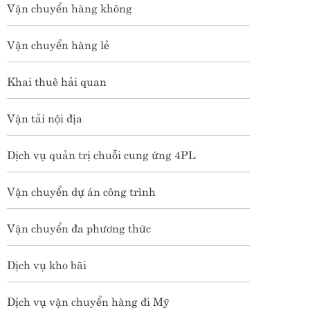
Vận chuyển hàng không
Vận chuyển hàng lẻ
Khai thuê hải quan
Vận tải nội địa
Dịch vụ quản trị chuỗi cung ứng 4PL
Vận chuyển dự án công trình
Vận chuyển đa phương thức
VÌ SAO DOANH NGHIỆP NÊN
CHỦ TRƯƠNG MUA CIF, BÁN
Dịch vụ kho bãi
FOB?
Ngày 09/07/2026
Trong hoạt động xuất nhập khẩu,
"mua CIF, bán FOB" là chiến lược
Dịch vụ vận chuyển hàng đi Mỹ
được nhiều doanh nghiệp và