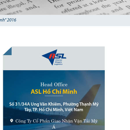
inh” 2016
Head Office
ASL Hồ Chí Minh
Số 31/34A Ung Văn Khiêm, Phường Thạnh Mỹ
Tây, TP. Hồ Chí Minh, Việt Nam
Công Ty Cổ Phần Giao Nhận Vận Tải Mỹ
Á