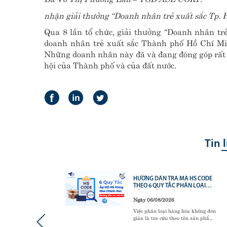
nhận giải thưởng “Doanh nhân trẻ xuất sắc Tp. 
Qua 8 lần tổ chức, giải thưởng “Doanh nhân t
doanh nhân trẻ xuất sắc Thành phố Hồ Chí Minh
Những doanh nhân này đã và đang đóng góp rất m
hội của Thành phố và của đất nước.
Tin 
VỮNG
HƯỚNG DẪN TRA MÃ HS CODE
TICS –
THEO 6 QUY TẮC PHÂN LOẠI
O
HÀNG HÓA
Ngày 06/08/2026
N
ơng trình
Việc phân loại hàng hóa không đơn
thức về
giản là tra cứu theo tên sản phẩm
5 và 5S -
mà phải tuân thủ 6 Quy tắc phân