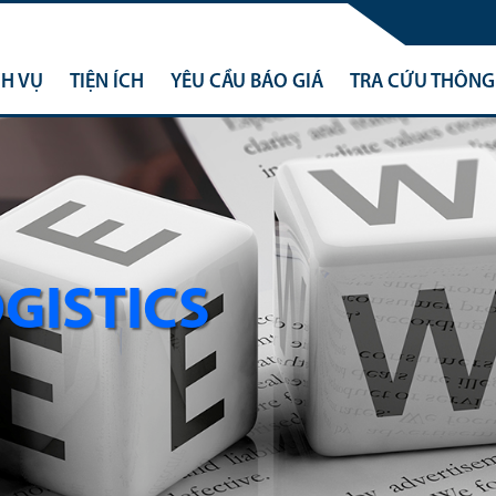
CH VỤ
TIỆN ÍCH
YÊU CẦU BÁO GIÁ
TRA CỨU THÔNG 
OGISTICS