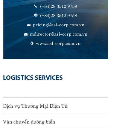
(+84)28 3512 9759
(+84)28 3512 9758
pricing@asl-corp.com.vn
mdirector@asl-corp.com.vn
www.asl-corp.com.vn
LOGISTICS SERVICES
Dịch vụ Thương Mại Điện Tử
Vận chuyển đường biển