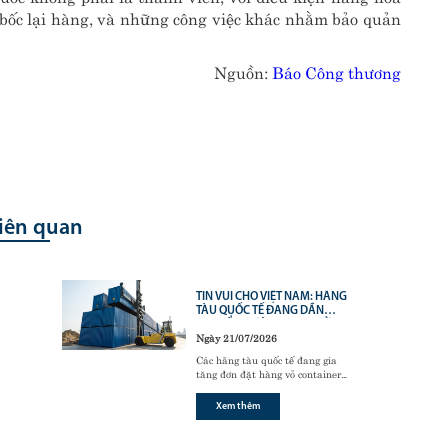
, bốc lại hàng, và những công việc khác nhằm bảo quản
Nguồn:
Báo Công thương
liên quan
TIN VUI CHO VIỆT NAM: HÃNG
TÀU QUỐC TẾ ĐANG DẦN
CHUYỂN HƯỚNG SANG SỬ
Ngày 21/07/2026
DỤNG CONTAINER 20 FEET
"MADE IN VIETNAM
Các hãng tàu quốc tế đang gia
tăng đơn đặt hàng vỏ container
sản xuất tại Việt Nam trong bối
cảnh thương mại toàn cầu phục hồi
Xem thêm
và nhu cầu bổ sung thiết bị vận tải
tiếp tục tăng. Diễn biến này không
chỉ mở ra cơ hội cho ngành công