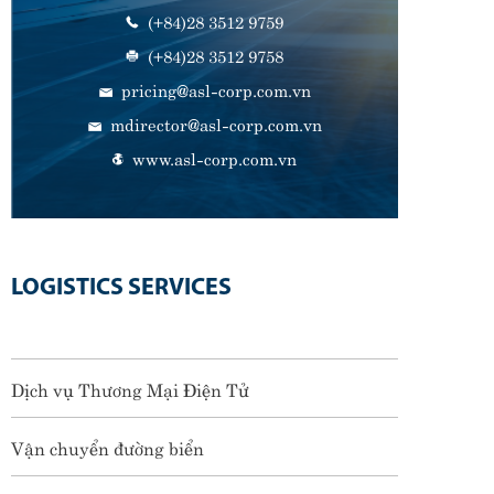
(+84)28 3512 9759
(+84)28 3512 9758
pricing@asl-corp.com.vn
mdirector@asl-corp.com.vn
www.asl-corp.com.vn
LOGISTICS SERVICES
Dịch vụ Thương Mại Điện Tử
Vận chuyển đường biển