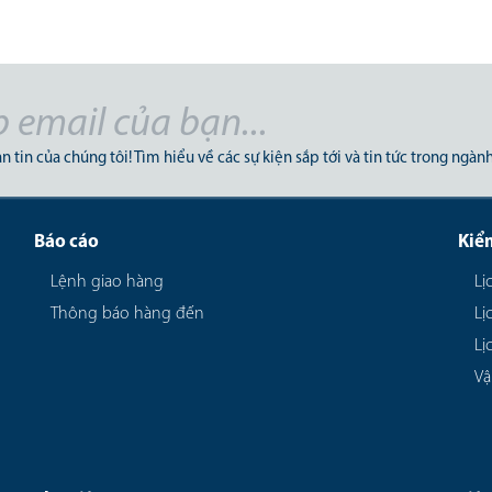
nghiệp hỗ trợ mà còn khẳng định
năng lực sản xuất của doanh
nghiệp Việt trong chuỗi cung ứng
logistics toàn cầu.
n tin của chúng tôi! Tìm hiểu về các sự kiện sắp tới và tin tức trong ngành
Báo cáo
Kiể
Lệnh giao hàng
Lị
Thông báo hàng đến
Lị
Lị
Vậ