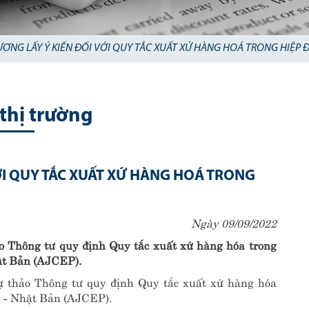
ƠNG LẤY Ý KIẾN ĐỐI VỚI QUY TẮC XUẤT XỨ HÀNG HOÁ TRONG HIỆP Đ
 thị trường
ỚI QUY TẮC XUẤT XỨ HÀNG HOÁ TRONG
Ngày 09/09/2022
o Thông tư quy định Quy tắc xuất xứ hàng hóa trong
hật Bản (AJCEP).
ự thảo Thông tư quy định Quy tắc xuất xứ hàng hóa
N - Nhật Bản (AJCEP).