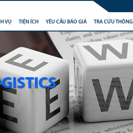
CH VỤ
TIỆN ÍCH
YÊU CẦU BÁO GIÁ
TRA CỨU THÔNG 
OGISTICS