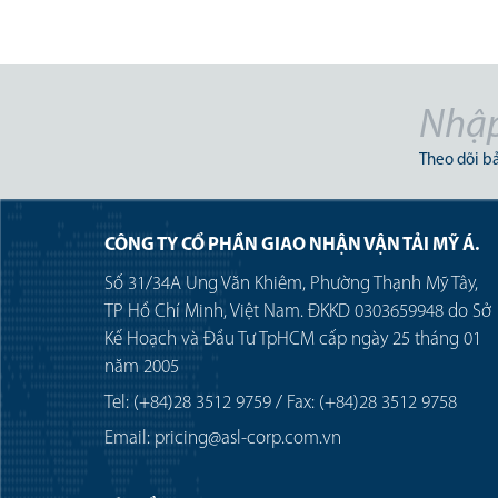
c tế, kéo
ng quan,
ảnh hưởng
Theo dõi bả
CÔNG TY CỔ PHẦN GIAO NHẬN VẬN TẢI MỸ Á.
Số 31/34A Ung Văn Khiêm, Phường Thạnh Mỹ Tây,
TP Hồ Chí Minh, Việt Nam. ĐKKD 0303659948 do Sở
Kế Hoạch và Đầu Tư TpHCM cấp ngày 25 tháng 01
năm 2005
Tel: (+84)28 3512 9759 / Fax: (+84)28 3512 9758
Email: pricing@asl-corp.com.vn