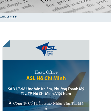
ỊNH AJCEP
Head Office
ASL Hồ Chí Minh
Số 31/34A Ung Văn Khiêm, Phường Thạnh Mỹ
Tây, TP. Hồ Chí Minh, Việt Nam
Công Ty Cổ Phần Giao Nhận Vận Tải Mỹ
Á