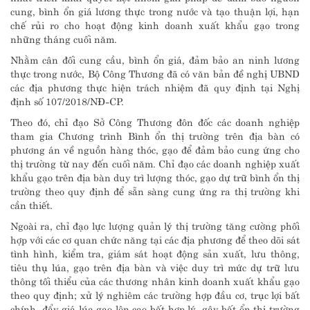
cung, bình ổn giá lương thực trong nước và tạo thuận lợi, hạn
chế rủi ro cho hoạt động kinh doanh xuất khẩu gạo trong
những tháng cuối năm.
Nhằm cân đối cung cầu, bình ổn giá, đảm bảo an ninh lương
thực trong nước, Bộ Công Thương đã có văn bản đề nghị UBND
các địa phương thực hiện trách nhiệm đã quy định tại Nghị
định số 107/2018/NĐ-CP.
Theo đó, chỉ đạo Sở Công Thương đôn đốc các doanh nghiệp
tham gia Chương trình Bình ổn thị trường trên địa bàn có
phương án về nguồn hàng thóc, gạo để đảm bảo cung ứng cho
thị trường từ nay đến cuối năm. Chỉ đạo các doanh nghiệp xuất
khẩu gạo trên địa bàn duy trì lượng thóc, gạo dự trữ bình ổn thị
trường theo quy định để sẵn sàng cung ứng ra thị trường khi
cần thiết.
Ngoài ra, chỉ đạo lực lượng quản lý thị trường tăng cường phối
hợp với các cơ quan chức năng tại các địa phương để theo dõi sát
tình hình, kiểm tra, giám sát hoạt động sản xuất, lưu thông,
tiêu thụ lúa, gạo trên địa bàn và việc duy trì mức dự trữ lưu
thông tối thiểu của các thương nhân kinh doanh xuất khẩu gạo
theo quy định; xử lý nghiêm các trường hợp đầu cơ, trục lợi bất
chính, đẩy giá lúa gạo lên cao bất hợp lý, gây bất ổn thị trường