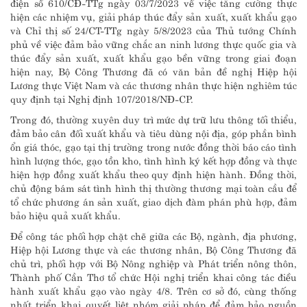
điện số 610/CĐ-TTg ngày 03/7/2023 về việc tăng cường thực
hiện các nhiệm vụ, giải pháp thúc đẩy sản xuất, xuất khẩu gạo
và Chỉ thị số 24/CT-TTg ngày 5/8/2023 của Thủ tướng Chính
phủ về việc đảm bảo vững chắc an ninh lương thực quốc gia và
thúc đẩy sản xuất, xuất khẩu gạo bền vững trong giai đoạn
hiện nay, Bộ Công Thương đã có văn bản đề nghị Hiệp hội
Lương thực Việt Nam và các thương nhân thực hiện nghiêm túc
quy định tại Nghị định 107/2018/NĐ-CP.
Trong đó, thường xuyên duy trì mức dự trữ lưu thông tối thiểu,
đảm bảo cân đối xuất khẩu và tiêu dùng nội địa, góp phần bình
ổn giá thóc, gạo tại thị trường trong nước đồng thời báo cáo tình
hình lượng thóc, gạo tồn kho, tình hình ký kết hợp đồng và thực
hiện hợp đồng xuất khẩu theo quy định hiện hành. Đồng thời,
chủ động bám sát tình hình thị thường thương mại toàn cầu để
tổ chức phương án sản xuất, giao dịch đàm phán phù hợp, đảm
bảo hiệu quả xuất khẩu.
Để công tác phối hợp chặt chẽ giữa các Bộ, ngành, địa phương,
Hiệp hội Lương thực và các thương nhân, Bộ Công Thương đã
chủ trì, phối hợp với Bộ Nông nghiệp và Phát triển nông thôn,
Thành phố Cần Thơ tổ chức Hội nghị triển khai công tác điều
hành xuất khẩu gạo vào ngày 4/8. Trên cơ sở đó, cùng thống
nhất triển khai quyết liệt nhóm giải pháp để đảm bảo nguồn