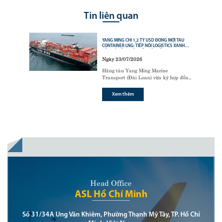
Tin liên quan
YANG MING CHI 1,2 TỶ USD ĐÓNG MỚI TÀU
CONTAINER LNG: TIẾP NỐI LOGISTICS XANH
CỦA CÁC ÔNG LỚN VẬN TẢI BIỂN
Ngày 23/07/2026
Hãng tàu Yang Ming Marine
Transport (Đài Loan) vừa ký hợp đồng
với tập đoàn đóng tàu Hanwha Ocean
(Hàn Quốc) để đóng mới
6 tàu
Xem thêm
container sử dụng động cơ nhiên liệu
kép LNG (LNG dual-fuel)
,
Head Office
ASL Hồ Chí Minh
Số 31/34A Ung Văn Khiêm, Phường Thạnh Mỹ Tây, TP. Hồ Chí