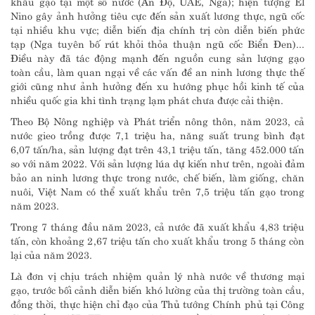
khẩu gạo tại một số nước (Ấn Độ, UAE, Nga); hiện tượng El
Nino gây ảnh hưởng tiêu cực đến sản xuất lương thực, ngũ cốc
tại nhiều khu vực; diễn biến địa chính trị còn diễn biến phức
tạp (Nga tuyên bố rút khỏi thỏa thuận ngũ cốc Biển Đen)...
Điều này đã tác động mạnh đến nguồn cung sản lượng gạo
toàn cầu, làm quan ngại về các vấn đề an ninh lương thực thế
giới cũng như ảnh hưởng đến xu hướng phục hồi kinh tế của
nhiều quốc gia khi tình trạng lạm phát chưa được cải thiện.
Theo Bộ Nông nghiệp và Phát triển nông thôn, năm 2023, cả
nước gieo trồng được 7,1 triệu ha, năng suất trung bình đạt
6,07 tấn/ha, sản lượng đạt trên 43,1 triệu tấn, tăng 452.000 tấn
so với năm 2022. Với sản lượng lúa dự kiến như trên, ngoài đảm
bảo an ninh lương thực trong nước, chế biến, làm giống, chăn
nuôi, Việt Nam có thể xuất khẩu trên 7,5 triệu tấn gạo trong
năm 2023.
Trong 7 tháng đầu năm 2023, cả nước đã xuất khẩu 4,83 triệu
tấn, còn khoảng 2,67 triệu tấn cho xuất khẩu trong 5 tháng còn
lại của năm 2023.
Là đơn vị chịu trách nhiệm quản lý nhà nước về thương mại
gạo, trước bối cảnh diễn biến khó lường của thị trường toàn cầu,
đồng thời, thực hiện chỉ đạo của Thủ tướng Chính phủ tại Công