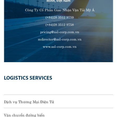
Minh, Việt Nam
Công Ty Cổ Phần Giao Nhận Vận Tải Mỹ Á
(+84)28 3512 9759
(+84)28 3512 9758
pricing@asl-corp.com.vn
mdirector@asl-corp.com.vn
www.asl-corp.com.vn
LOGISTICS SERVICES
Dịch vụ Thương Mại Điện Tử
Vận chuyển đường biển