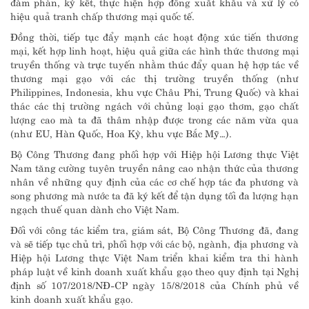
đàm phán, ký kết, thực hiện hợp đồng xuất khẩu và xử lý có
hiệu quả tranh chấp thương mại quốc tế.
Đồng thời, tiếp tục đẩy mạnh các hoạt động xúc tiến thương
mại, kết hợp linh hoạt, hiệu quả giữa các hình thức thương mại
truyền thống và trực tuyến nhằm thúc đẩy quan hệ hợp tác về
thương mại gạo với các thị trường truyền thống (như
Philippines, Indonesia, khu vực Châu Phi, Trung Quốc) và khai
thác các thị trường ngách với chủng loại gạo thơm, gạo chất
lượng cao mà ta đã thâm nhập được trong các năm vừa qua
(như EU, Hàn Quốc, Hoa Kỳ, khu vực Bắc Mỹ…).
Bộ Công Thương đang phối hợp với Hiệp hội Lương thực Việt
Nam tăng cường tuyên truyền nâng cao nhận thức của thương
nhân về những quy định của các cơ chế hợp tác đa phương và
song phương mà nước ta đã ký kết để tận dụng tối đa lượng hạn
ngạch thuế quan dành cho Việt Nam.
Đối với công tác kiểm tra, giám sát, Bộ Công Thương đã, đang
và sẽ tiếp tục chủ trì, phối hợp với các bộ, ngành, địa phương và
Hiệp hội Lương thực Việt Nam triển khai kiểm tra thi hành
pháp luật về kinh doanh xuất khẩu gạo theo quy định tại Nghị
định số 107/2018/NĐ-CP ngày 15/8/2018 của Chính phủ về
kinh doanh xuất khẩu gạo.