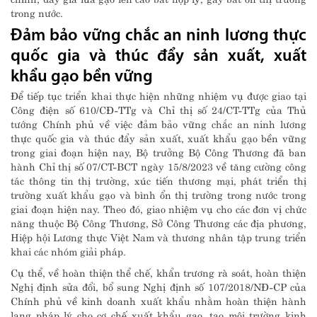
trong nước.
Đảm bảo vững chắc an ninh lương thực
quốc gia và thúc đẩy sản xuất, xuất
khẩu gạo bền vững
Để tiếp tục triển khai thực hiện những nhiệm vụ được giao tại
Công điện số 610/CĐ-TTg và Chỉ thị số 24/CT-TTg của Thủ
tướng Chính phủ về việc đảm bảo vững chắc an ninh lương
thực quốc gia và thúc đẩy sản xuất, xuất khẩu gạo bền vững
trong giai đoạn hiện nay, Bộ trưởng Bộ Công Thương đã ban
hành Chỉ thị số 07/CT-BCT ngày 15/8/2023 về tăng cường công
tác thông tin thị trường, xúc tiến thương mại, phát triển thị
trường xuất khẩu gạo và bình ổn thị trường trong nước trong
giai đoạn hiện nay. Theo đó, giao nhiệm vụ cho các đơn vị chức
năng thuộc Bộ Công Thương, Sở Công Thương các địa phương,
Hiệp hội Lương thực Việt Nam và thương nhân tập trung triển
khai các nhóm giải pháp.
Cụ thể, về hoàn thiện thể chế, khẩn trương rà soát, hoàn thiện
Nghị định sửa đổi, bổ sung Nghị định số 107/2018/NĐ-CP của
Chính phủ về kinh doanh xuất khẩu nhằm hoàn thiện hành
lang pháp lý cho cơ chế xuất khẩu gạo, tạo môi trường kinh