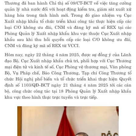
Thương đã ban hành Chỉ thị số 09/CT-BCT về việc tăng cường
quản lý nhà nước đối với hoạt động kiểm tra, giám sát xuất xứ
hàng hóa trong tình hình mới. Trong đó giao nhiệm vụ Cục
Xuất nhập khẩu tổ chức triển khai công tác thực hiện cấp các
loại C/O không ưu đãi, CNM và đăng kỹ mã số REX tại các
Phòng Quản lý Xuất nhập khẩu khu vực thuộc Cục Xuất nhập
khẩu sau khi thu hồi quyền cấp các loại C/O không ưu đãi,
CNM và đăng ký mã số REX từ VCCI.
Hôm nay, ngày 22 tháng 4 năm 2025, được sự đồng ý của Lãnh
đạo Bộ, Cục Xuất nhập khẩu chủ trì, phối hợp với Cục Thương
mại điện tử và kinh tế số, Cục Phòng vệ thương mại, Văn phòng
Bộ, Vụ Pháp chế, Báo Công Thương, Tạp chí Công Thương tổ
chức Hội nghị phổ biến và tổ chức triển khai thực hiện Quyết
định số 1103/QĐ-BCT ngày 21 tháng 4 năm 2025 tới các cán
bộ, công chức công tác tại 18 Phòng Quản lý Xuất nhập khẩu
khu vực theo hình thực trực tuyến và trực tiếp.