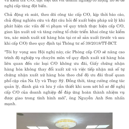
nghị cấp tăng đột biến.
Chủ động rà soát, theo dõi công tác cấp C/O, kịp thời báo cáo,
chủ động nghiên cứu và đặt câu hỏi đề xuất biện pháp xử lý khi
phát hiện các vấn đề vi phạm về quy trình thực hiện cấp C/O,
gian lận xuất xứ và tăng cường tổ chức triển khai công tác kiểm
tra, xác minh xuất xứ hàng hóa tại cơ sở sản xuất (trước và sau
khi cấp C/O) theo quy định tại Thông tư số 39/2018/TT-BCT.
“Tôi hy vọng sau Hội nghị này, các Phòng cấp C/O sẽ nâng cao
trình độ nghiệp vụ chuyên môn về quy định xuất xứ hàng hóa
liên quan đến các loại C/O không ưu đãi, Giấy chứng nhận
hàng hóa không thay đổi xuất xứ và việc tiếp nhận mã số tự
chứng nhận xuất xứ hàng hóa theo chế độ ưu đãi thuế quan
phổ cập của Na Uy và Thụy Sỹ. Đồng thời, tăng cường công tác
quản lý, đánh giá và lưu ý cần thiết khi xem xét hồ sơ đề nghị
cấp C/O của doanh nghiệp để đáp ứng hoàn thành nhiệm vụ
được giao trong tình hình mới”, ông Nguyễn Anh Sơn nhấn
mạnh.