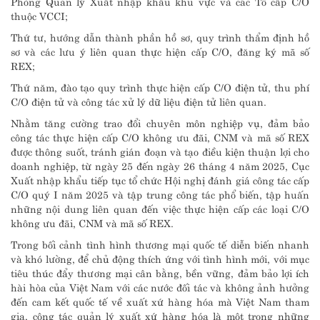
Phòng Quản lý Xuất nhập khẩu khu vực và các Tổ cấp C/O
thuộc VCCI;
Thứ tư, hướng dẫn thành phần hồ sơ, quy trình thẩm định hồ
sơ và các lưu ý liên quan thực hiện cấp C/O, đăng ký mã số
REX;
Thứ năm, đào tạo quy trình thực hiện cấp C/O điện tử, thu phí
C/O điện tử và công tác xử lý dữ liệu điện tử liên quan.
Nhằm tăng cường trao đổi chuyên môn nghiệp vụ, đảm bảo
công tác thực hiện cấp C/O không ưu đãi, CNM và mã số REX
được thông suốt, tránh gián đoạn và tạo điều kiện thuận lợi cho
doanh nghiệp, từ ngày 25 đến ngày 26 tháng 4 năm 2025, Cục
Xuất nhập khẩu tiếp tục tổ chức Hội nghị đánh giá công tác cấp
C/O quý I năm 2025 và tập trung công tác phổ biến, tập huấn
những nội dung liên quan đến việc thực hiện cấp các loại C/O
không ưu đãi, CNM và mã số REX.
Trong bối cảnh tình hình thương mại quốc tế diễn biến nhanh
và khó lường, để chủ động thích ứng với tình hình mới, với mục
tiêu thúc đẩy thương mại cân bằng, bền vững, đảm bảo lợi ích
hài hòa của Việt Nam với các nước đối tác và không ảnh hưởng
đến cam kết quốc tế về xuất xứ hàng hóa mà Việt Nam tham
gia, công tác quản lý xuất xứ hàng hóa là một trong những