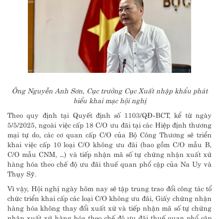
Ông Nguyễn Anh Sơn, Cục trưởng Cục Xuất nhập khẩu phát
biểu khai mạc hội nghị
Theo quy định tại Quyết định số 1103/QĐ-BCT, kể từ ngày
5/5/2025, ngoài việc cấp 18 C/O ưu đãi tại các Hiệp định thương
mại tự do, các cơ quan cấp C/O của Bộ Công Thương sẽ triển
khai việc cấp 10 loại C/O không ưu đãi (bao gồm C/O mẫu B,
C/O mẫu CNM, …) và tiếp nhận mã số tự chứng nhận xuất xứ
hàng hóa theo chế độ ưu đãi thuế quan phổ cập của Na Uy và
Thụy Sỹ.
Vì vậy, Hội nghị ngày hôm nay sẽ tập trung trao đổi công tác tổ
chức triển khai cấp các loại C/O không ưu đãi, Giấy chứng nhận
hàng hóa không thay đổi xuất xứ và tiếp nhận mã số tự chứng
nhận xuất xứ hàng hóa theo chế độ ưu đãi thuế quan phổ cập