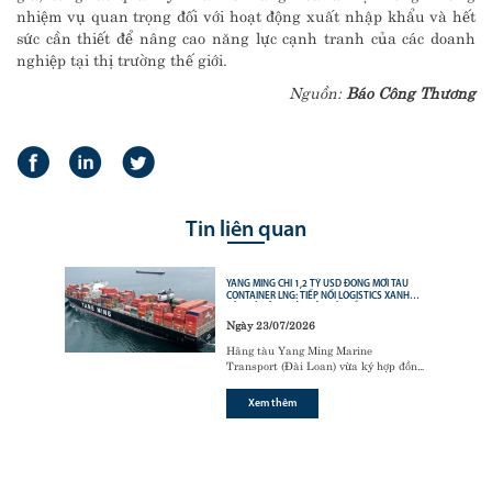
nhiệm vụ quan trọng đối với hoạt động xuất nhập khẩu và hết
sức cần thiết để nâng cao năng lực cạnh tranh của các doanh
nghiệp tại thị trường thế giới.
Nguồn:
Báo Công Thương
Tin liên quan
YANG MING CHI 1,2 TỶ USD ĐÓNG MỚI TÀU
CONTAINER LNG: TIẾP NỐI LOGISTICS XANH
CỦA CÁC ÔNG LỚN VẬN TẢI BIỂN
Ngày 23/07/2026
Hãng tàu Yang Ming Marine
Transport (Đài Loan) vừa ký hợp đồng
với tập đoàn đóng tàu Hanwha Ocean
(Hàn Quốc) để đóng mới
6 tàu
Xem thêm
container sử dụng động cơ nhiên liệu
kép LNG (LNG dual-fuel)
,