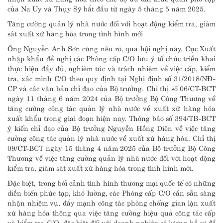
của Na Uy và Thụy Sỹ bắt đầu từ ngày 5 tháng 5 năm 2025.
Tăng cường quản lý nhà nước đối với hoạt động kiểm tra, giám
sát xuất xứ hàng hóa trong tình hình mới
Ông Nguyễn Anh Sơn cũng nêu rõ, qua hội nghị này, Cục Xuất
nhập khẩu đề nghị các Phòng cấp C/O lưu ý tổ chức triển khai
thực hiện đầy đủ, nghiêm túc và trách nhiệm về việc cấp, kiểm
tra, xác minh C/O theo quy định tại Nghị định số 31/2018/NĐ-
CP và các văn bản chỉ đạo của Bộ trưởng. Chỉ thị số 06/CT-BCT
ngày 11 tháng 6 năm 2024 của Bộ trưởng Bộ Công Thương về
tăng cường công tác quản lý nhà nước về xuất xứ hàng hóa
xuất khẩu trong giai đoạn hiện nay. Thông báo số 394/TB-BCT
ý kiến chỉ đạo của Bộ trưởng Nguyễn Hồng Diên về việc tăng
cường công tác quản lý nhà nước về xuất xứ hàng hóa. Chỉ thị
09/CT-BCT ngày 15 tháng 4 năm 2025 của Bộ trưởng Bộ Công
Thương về việc tăng cường quản lý nhà nước đối với hoạt động
kiểm tra, giám sát xuất xứ hàng hóa trong tình hình mới.
Đặc biệt, trong bối cảnh tình hình thương mại quốc tế có những
diễn biến phức tạp, khó lường, các Phòng cấp C/O cần sẵn sàng
nhận nhiệm vụ, đẩy mạnh công tác phòng chống gian lận xuất
xứ hàng hóa thông qua việc tăng cường hiệu quả công tác cấp
và kiểm tra C/O, đặc biệt đối với doanh nghiệp có lượng hồ sơ đề