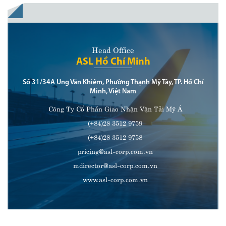
Head Office
ASL Hồ Chí Minh
Số 31/34A Ung Văn Khiêm, Phường Thạnh Mỹ Tây, TP. Hồ Chí
Minh, Việt Nam
Công Ty Cổ Phần Giao Nhận Vận Tải Mỹ Á
(+84)28 3512 9759
(+84)28 3512 9758
pricing@asl-corp.com.vn
mdirector@asl-corp.com.vn
www.asl-corp.com.vn