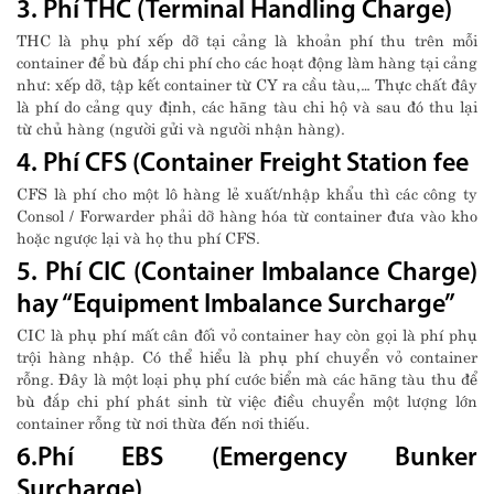
3. Phí THC (Terminal Handling Charge)
THC là phụ phí xếp dỡ tại cảng là khoản phí thu trên mỗi
container để bù đắp chi phí cho các hoạt động làm hàng tại cảng
như: xếp dỡ, tập kết container từ CY ra cầu tàu,… Thực chất đây
là phí do cảng quy định, các hãng tàu chi hộ và sau đó thu lại
từ chủ hàng (người gửi và người nhận hàng).
4. Phí CFS (Container Freight Station fee
CFS là phí cho một lô hàng lẻ xuất/nhập khẩu thì các công ty
Consol / Forwarder phải dỡ hàng hóa từ container đưa vào kho
hoặc ngược lại và họ thu phí CFS.
5. Phí CIC (Container Imbalance Charge)
hay “Equipment Imbalance Surcharge”
CIC là phụ phí mất cân đối vỏ container hay còn gọi là phí phụ
trội hàng nhập. Có thể hiểu là phụ phí chuyển vỏ container
rỗng. Đây là một loại phụ phí cước biển mà các hãng tàu thu để
bù đắp chi phí phát sinh từ việc điều chuyển một lượng lớn
container rỗng từ nơi thừa đến nơi thiếu.
6.Phí
EBS (Emergency Bunker
Surcharge)