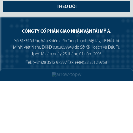
THEO DÕI
CÔNG TY CỔ PHẦN GIAO NHẬN VẬN TẢI MỸ Á.
Số 31/34A Ung Văn Khiêm, Phường Thạnh Mỹ Tây, TP Hồ Chí
Minh, Việt Nam. ĐKKD 0303659948 do Sở Kế Hoạch và Đầu Tư
TpHCM cấp ngày 25 tháng 01 năm 2005
Tel: (+84)28 3512 9759 / Fax: (+84)28 3512 9758
Email: pricing@asl-corp.com.vn
Báo cáo
Lệnh giao hàng
Thông báo hàng đến
Kiểm tra
Lịch trình hàng nhập