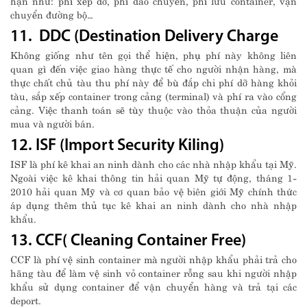
hạn như: phí xếp dỡ, phí đảo chuyển, phí lưu container, vận
chuyển đường bộ…
11. DDC (Destination Delivery Charge
Không giống như tên gọi thể hiện, phụ phí này không liên
quan gì đến việc giao hàng thực tế cho người nhận hàng, mà
thực chất chủ tàu thu phí này để bù đắp chi phí dỡ hàng khỏi
tàu, sắp xếp container trong cảng (terminal) và phí ra vào cổng
cảng. Việc thanh toán sẽ tùy thuộc vào thỏa thuận của người
mua và người bán.
12. ISF (Import Security Kiling)
ISF là phí kê khai an ninh dành cho các nhà nhập khẩu tại Mỹ.
Ngoài việc kê khai thông tin hải quan Mỹ tự động, tháng 1-
2010 hải quan Mỹ và cơ quan bảo vệ biên giới Mỹ chính thức
áp dụng thêm thủ tục kê khai an ninh dành cho nhà nhập
khẩu.
13. CCF( Cleaning Container Free)
CCF là phí vệ sinh container mà người nhập khẩu phải trả cho
hãng tàu để làm vệ sinh vỏ container rỗng sau khi người nhập
khẩu sử dụng container để vận chuyển hàng và trả tại các
deport.