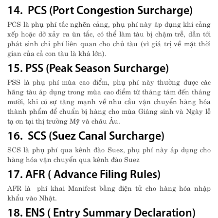
14. PCS (Port Congestion Surcharge)
PCS là phụ phí tắc nghẽn cảng, phụ phí này áp dụng khi cảng
xếp hoặc dỡ xảy ra ùn tắc, có thể làm tàu bị chậm trễ, dẫn tới
phát sinh chi phí liên quan cho chủ tàu (vì giá trị về mặt thời
gian của cả con tàu là khá lớn).
15. PSS (Peak Season Surcharge)
PSS là phụ phí mùa cao điểm, phụ phí này thường được các
hãng tàu áp dụng trong mùa cao điểm từ tháng tám đến tháng
mười, khi có sự tăng mạnh về nhu cầu vận chuyển hàng hóa
thành phẩm để chuẩn bị hàng cho mùa Giáng sinh và Ngày lễ
tạ ơn tại thị trường Mỹ và châu Âu.
16. SCS (Suez Canal Surcharge)
SCS là phụ phí qua kênh đào Suez, phụ phí này áp dụng cho
hàng hóa vận chuyển qua kênh đào Suez
17. AFR ( Advance Filing Rules)
AFR là phí khai Manifest bằng điện tử cho hàng hóa nhập
khẩu vào Nhật.
18. ENS ( Entry Summary Declaration)