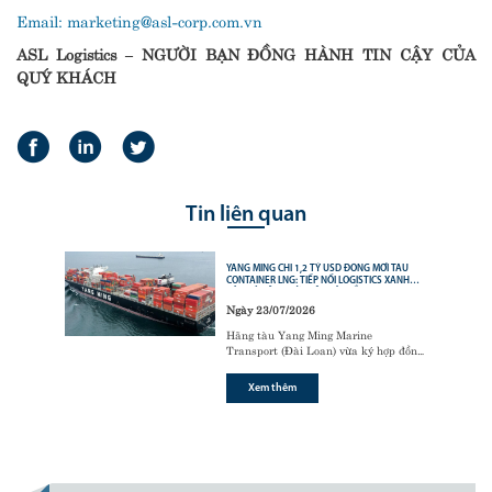
Email:
marketing@asl-corp.com.vn
ASL Logistics – NGƯỜI BẠN ĐỒNG HÀNH TIN CẬY CỦA
QUÝ KHÁCH
Tin liên quan
YANG MING CHI 1,2 TỶ USD ĐÓNG MỚI TÀU
CONTAINER LNG: TIẾP NỐI LOGISTICS XANH
CỦA CÁC ÔNG LỚN VẬN TẢI BIỂN
Ngày 23/07/2026
Hãng tàu Yang Ming Marine
Transport (Đài Loan) vừa ký hợp đồng
với tập đoàn đóng tàu Hanwha Ocean
(Hàn Quốc) để đóng mới
6 tàu
Xem thêm
container sử dụng động cơ nhiên liệu
kép LNG (LNG dual-fuel)
,