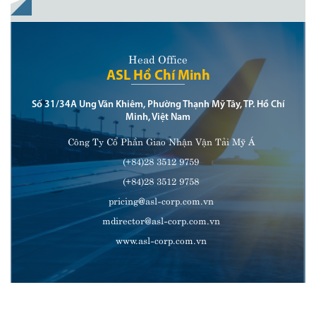
Head Office
ASL Hồ Chí Minh
Số 31/34A Ung Văn Khiêm, Phường Thạnh Mỹ Tây, TP. Hồ Chí
Minh, Việt Nam
Công Ty Cổ Phần Giao Nhận Vận Tải Mỹ Á
(+84)28 3512 9759
(+84)28 3512 9758
pricing@asl-corp.com.vn
mdirector@asl-corp.com.vn
www.asl-corp.com.vn