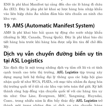
ENS là phí khai Manifest tại cảng đến cho các lô hàng đi châu
Âu (EU). Đây là phụ phí kê khai sợ lược hàng hóa nhập khẩu
vào liên hiệp châu Âu nhằm đảm bảo tiêu chuẩn an ninh cho
khu vực.
19. AMS (Automatic Manifest System)
AMS là phí khai báo hải quan tự động cho nước nhập khẩu
(thường là Mỹ, Canada, Trung Quốc). Đây là phí khai báo chi
tiết hàng hóa trước khi hàng hóa được xếp lên tàu để chở đến
Mỹ.
Dịch vụ vẫn chuyển đường biển uy tín
tại ASL Logistics
Xác định đây là một trong những dịch vụ tầm cốt lõi và có tính
cạnh tranh cao trên thị trường,
ASL Logistics
tập trung xây
dựng mạng lưới hệ thống đại lý thông qua các hiệp hội giao
nhận quốc tế như WCA, FIATA…với mục tiêu nhằm đa dạng hóa
thị trường quốc tế ở tất cả các khu vực trên toàn thế giới. Ký kết
thành công hợp đồng vận chuyển quốc tế với các hãng tàu uy
tín như: One Line, Evergreen, MSC, Yangming, Huyndai,
Cosco.. trong nhiều năm là đòn bẩy thúc đẩy
ASL Logistics
trở
thành một trong những đơn vị dịch vụ vận chuyển hàng