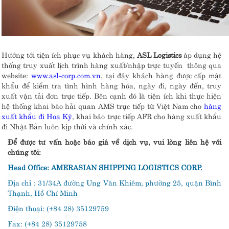
Hướng tới tiện ích phục vụ khách hàng,
ASL Logistics
áp dụng hệ
thống truy xuất lịch trình hàng xuất/nhập trực tuyến thông qua
website:
www.asl-corp.com.vn
, tại đây khách hàng được cấp mật
khẩu để kiểm tra tình hình hàng hóa, ngày đi, ngày đến, truy
xuất vận tải đơn trực tiếp. Bên cạnh đó là tiện ích khi thực hiện
hệ thống khai báo hải quan AMS trực tiếp từ Việt Nam cho
hàng
xuất khẩu đi Hoa Kỳ
, khai báo trực tiếp AFR cho hàng xuất khẩu
đi Nhật Bản luôn kịp thời và chính xác.
Để được tư vấn hoặc báo giá về dịch vụ, vui lòng liên hệ với
chúng tôi:
Head Office: AMERASIAN SHIPPING LOGISTICS CORP.
Địa chỉ :
31/34A đường Ung Văn Khiêm, phường 25, quận Bình
Thạnh, Hồ Chí Minh
Điện thoại:
(+84 28) 35129759
Fax: (+84 28) 35129758