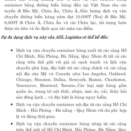
container bằng đường biển hàng đầu tại Việt Nam cho các
tuyến đi Bắc Mỹ, Châu Âu, Châu Á…Sản lượng dịch vụ vận
chuyển đường biển hàng năm đạt 10,000T (Teu) đi Bắc Mỹ,
6,000T đi Châu Á, Châu Âu và các Châu lục, tải trọng luôn
được ưu tiên và ổn định qua các mùa cao điểm.
Sự đa dạng dịch vụ này của
ASL Logistics
có thể kể đến:
Dịch vụ vận chuyển container hàng xuất từ các cảng Hồ
Chí Minh, Hải Phòng, Đà Nẵng, Quy Nhơn đi tất cả các
cảng trên thế giới với giá cả cạnh tranh và lịch vận
chuyển phù hợp, đặc biệt tới các cảng chính và các cảng
nội địa của Mỹ và Canada như Los Angeles, Oakland,
Chicago, Houston, Dallas, Newyork, Boston, Charleston,
Vancouver, Montreal, Toronto…Các loại mặt hàng gồm
quần áo, trang trí nội thất, nhựa, móc áo, vải, thủy hải
sản đông lạnh … và đặc biệt là hàng nguy hiểm.
Dịch vụ vận chuyển container nội địa từ các cảng Hồ Chí
Minh – Hải Phòng – Đà nẵng – Quy Nhơn với chi phí hợp
lý và đúng thời gian.
Dịch vụ vận chuyển container hàng nhập từ các cảng
trên thế giới về Hồ Chí Minh, Hải Phòng, Đà Nẵng, Quy