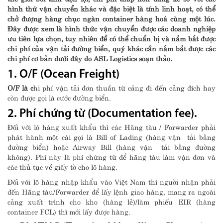
hình thứ vận chuyển khác và đặc biệt là tính linh hoạt, có thể
chở đượng hàng chục ngàn container hàng hoá cùng một lúc.
Đây được xem là hình thức vận chuyển được các doanh nghiệp
ưu tiên lựa chọn, tuy nhiên để có thể chuẩn bị và nắm bắt được
chi phí của vận tải đường biển, quý khác cần nắm bắt được các
chi phí cơ bản dưới đây do ASL Logistics soạn thảo.
1. O/F (Ocean Freight)
O/F là c
hi phí vận tải đơn thuần từ cảng đi đến cảng đích hay
còn được gọi là cước đường biển.
2. Phí chứng từ (Documentation fee).
Đối với lô hàng xuất khẩu thì các Hãng tàu / Forwarder phải
phát hành một cái gọi là Bill of Lading (hàng vận tải bằng
đường biển) hoặc Airway Bill (hàng vận tải bằng đường
không). Phí này là phí chứng từ để hãng tàu làm vận đơn và
các thủ tục về giấy tờ cho lô hàng.
Đối với lô hàng nhập khẩu vào Việt Nam thì người nhận phải
đến Hãng tàu/Forwarder để lấy lệnh giao hàng, mang ra ngoài
cảng xuất trình cho kho (hàng lẻ)/làm phiếu EIR (hàng
container FCL) thì mới lấy được hàng.