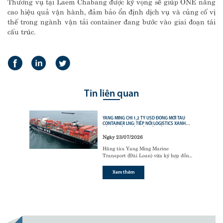
Thương vụ tại Laem Chabang được kỳ vọng sẽ giúp ONE nâng
cao hiệu quả vận hành, đảm bảo ổn định dịch vụ và củng cố vị
thế trong ngành vận tải container đang bước vào giai đoạn tái
cấu trúc.
Tin liên quan
YANG MING CHI 1,2 TỶ USD ĐÓNG MỚI TÀU
CONTAINER LNG: TIẾP NỐI LOGISTICS XANH
CỦA CÁC ÔNG LỚN VẬN TẢI BIỂN
Ngày 23/07/2026
Hãng tàu Yang Ming Marine
Transport (Đài Loan) vừa ký hợp đồng
với tập đoàn đóng tàu Hanwha Ocean
(Hàn Quốc) để đóng mới
6 tàu
Xem thêm
container sử dụng động cơ nhiên liệu
kép LNG (LNG dual-fuel)
,