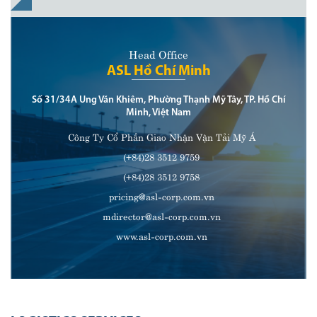
Head Office
ASL Hồ Chí Minh
Số 31/34A Ung Văn Khiêm, Phường Thạnh Mỹ Tây, TP. Hồ Chí
Minh, Việt Nam
Công Ty Cổ Phần Giao Nhận Vận Tải Mỹ Á
(+84)28 3512 9759
(+84)28 3512 9758
pricing@asl-corp.com.vn
mdirector@asl-corp.com.vn
www.asl-corp.com.vn