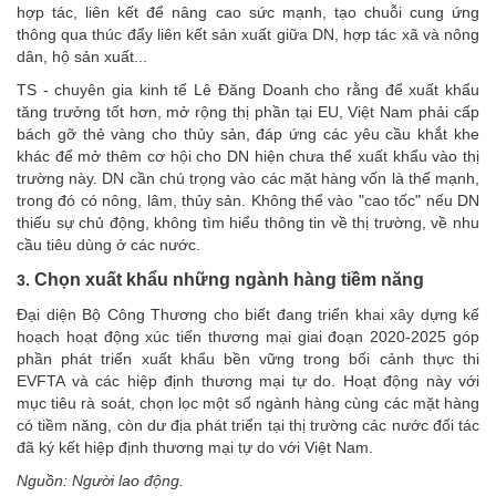
hợp tác, liên kết để nâng cao sức mạnh, tạo chuỗi cung ứng
thông qua thúc đẩy liên kết sản xuất giữa DN, hợp tác xã và nông
dân, hộ sản xuất...
TS - chuyên gia kinh tế Lê Đăng Doanh cho rằng để xuất khẩu
tăng trưởng tốt hơn, mở rộng thị phần tại EU, Việt Nam phải cấp
bách gỡ thẻ vàng cho thủy sản, đáp ứng các yêu cầu khắt khe
khác để mở thêm cơ hội cho DN hiện chưa thể xuất khẩu vào thị
trường này. DN cần chú trọng vào các mặt hàng vốn là thế mạnh,
trong đó có nông, lâm, thủy sản. Không thể vào "cao tốc" nếu DN
thiếu sự chủ động, không tìm hiểu thông tin về thị trường, về nhu
cầu tiêu dùng ở các nước.
Chọn xuất khẩu những ngành hàng tiềm năng
3.
Đại diện Bộ Công Thương cho biết đang triển khai xây dựng kế
hoạch hoạt động xúc tiến thương mại giai đoạn 2020-2025 góp
phần phát triển xuất khẩu bền vững trong bối cảnh thực thi
EVFTA và các hiệp định thương mại tự do. Hoạt động này với
mục tiêu rà soát, chọn lọc một số ngành hàng cùng các mặt hàng
có tiềm năng, còn dư địa phát triển tại thị trường các nước đối tác
đã ký kết hiệp định thương mại tự do với Việt Nam.
Nguồn: Người lao động.