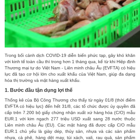
Trong bối cảnh dịch COVID-19 diễn biến phức tạp, gây khó khăn
với kinh tế toàn cầu thì trong hơn 1 tháng qua, kể từ khi Hiệp định
Thương mại tự do Việt Nam - Liên minh châu Âu (EVFTA) có hiệu
lực đã tạo cơ hội lớn cho xuất khẩu của Việt Nam, giúp đa dạng
hóa thị trường và mặt hàng xuất khẩu.
1. Bước đầu tận dụng lợi thế
Thống kê của Bộ Công Thương cho thấy từ ngày 01/8 (thời điểm
EVFTA có hiệu lực) đến hết 31/8, các tổ chức được ủy quyền đã
cấp trên 7.200 bộ giấy chứng nhận xuất xứ hàng hóa (C/O) mẫu
EUR.1 với kim ngạch 277 triệu USD xuất sang 28 nước thuộc
Liên minh châu Âu (EU). Các mặt hàng đã được cấp C/O mẫu
EUR.1 chủ yếu là giày dép, thủy sản, nhựa và các sản phẩm
nhựa, cà phê, hàng dệt may, túi xách, vali, rau quả, sản phẩm