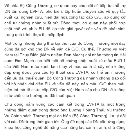
Về phía Bộ Công Thương, cơ quan này cho biết sẽ tiếp tục hỗ trợ
DN tận dụng EVFTA, phổ biến, tập huấn chuyên sâu về quy tắc
xuất xứ, nghiên cứu, hiện đại hóa công tác cấp C/O, áp dụng cơ
chế tự chứng nhận xuất xứ. Đồng thời, cơ quan này phối hợp
chặt chẽ với phía EU để kịp thời giải quyết các vấn đề phát sinh
trong quá trình thực thi hiệp định.
Một trong những động thái kịp thời của Bộ Công Thương mới đây
cũng đã gỡ khó cho DN về vấn đề C/O. Cụ thể, Thương vụ Việt
Nam tại Thụy Điển (kiêm nhiệm Đan Mạch) ghi nhận thông tin Hải
quan Đan Mạch cho biết một số chứng nhận xuất xứ mẫu EUR.1
của Việt Nam màu xanh lam thay vì màu xanh lá cây nên không
đáp ứng được yêu cầu kỹ thuật của EVFTA, có thể ảnh hưởng
đến ưu đãi thuế quan. Bộ Công Thương đã nhanh chóng trao đổi
với bộ phận đại diện EU về vấn đề này, nên mẫu C/O theo mẫu
hiện tại mà tổ chức cấp C/O của Việt Nam cấp cho DN sẽ không
bị từ chối cho hưởng ưu đãi thuế quan.
Chủ động nắm vững các cam kết trong EVFTA là một trong
những điểm quan trọng được ông Lương Hoàng Thái, Vụ trưởng
Vụ Chính sách Thương mại đa biên (Bộ Công Thương), lưu ý đối
với các DN trong thời gian tới. Ông đề nghị các DN cần ứng dụng
khoa học công nghệ để nâng cao năng lực cạnh tranh; chủ động