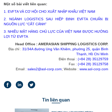
Một số bài viết liên quan:
1. EVFTA VÀ CƠ HỘI CHO XUẤT NHẬP KHẨU VIỆT NAM
2. NGÀNH LOGISTICS SAU HIỆP ĐỊNH EVFTA CHUẨN BỊ
NGUỒN LỰC “CẤT CÁNH”
3. NHIỀU MẶT HÀNG CHỦ LỰC CỦA VIỆT NAM ĐƯỢC HƯỞNG
LỢI TỪ EVFTA
Head Office : AMERASIAN SHIPPING LOGISTICS CORP.
Địa chỉ :
31/34A đường Ung Văn Khiêm, phường 25, quận Bình
Thạnh, Hồ Chí Minh
Điện thoại :
(+84 28) 35129759
Fax :
(+84 28) 35129758
Email :
sales2@asl-corp.com
; Website :
www.asl-corp.com
Tin liên quan