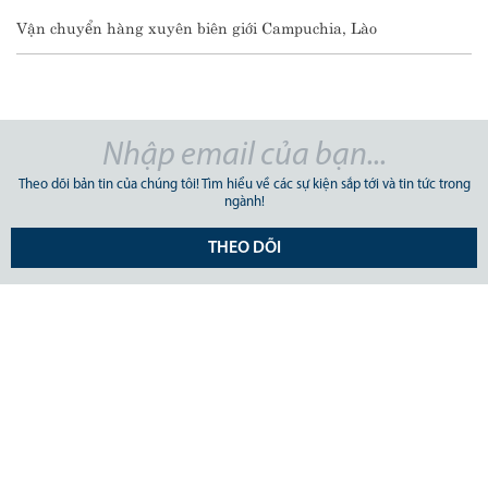
Vận chuyển hàng xuyên biên giới Campuchia, Lào
Theo dõi bản tin của chúng tôi! Tìm hiểu về các sự kiện sắp tới và tin tức trong
ngành!
THEO DÕI
CÔNG TY CỔ PHẦN GIAO NHẬN VẬN TẢI MỸ Á.
Số 31/34A Ung Văn Khiêm, Phường Thạnh Mỹ Tây, TP Hồ Chí
Minh, Việt Nam. ĐKKD 0303659948 do Sở Kế Hoạch và Đầu Tư
TpHCM cấp ngày 25 tháng 01 năm 2005
Tel: (+84)28 3512 9759 / Fax: (+84)28 3512 9758
Email: pricing@asl-corp.com.vn