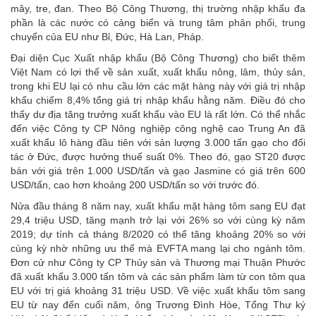
mây, tre, đan. Theo Bộ Công Thương, thị trường nhập khẩu đa
phần là các nước có cảng biển và trung tâm phân phối, trung
chuyển của EU như Bỉ, Đức, Hà Lan, Pháp.
Đại diện Cục Xuất nhập khẩu (Bộ Công Thương) cho biết thêm
Việt Nam có lợi thế về sản xuất, xuất khẩu nông, lâm, thủy sản,
trong khi EU lại có nhu cầu lớn các mặt hàng này với giá trị nhập
khẩu chiếm 8,4% tổng giá trị nhập khẩu hằng năm. Điều đó cho
thấy dư địa tăng trưởng xuất khẩu vào EU là rất lớn. Có thể nhắc
đến việc Công ty CP Nông nghiệp công nghệ cao Trung An đã
xuất khẩu lô hàng đầu tiên với sản lượng 3.000 tấn gạo cho đối
tác ở Đức, được hưởng thuế suất 0%. Theo đó, gạo ST20 được
bán với giá trên 1.000 USD/tấn và gạo Jasmine có giá trên 600
USD/tấn, cao hơn khoảng 200 USD/tấn so với trước đó.
Nửa đầu tháng 8 năm nay, xuất khẩu mặt hàng tôm sang EU đạt
29,4 triệu USD, tăng mạnh trở lại với 26% so với cùng kỳ năm
2019; dự tính cả tháng 8/2020 có thể tăng khoảng 20% so với
cùng kỳ nhờ những ưu thế mà EVFTA mang lại cho ngành tôm.
Đơn cử như Công ty CP Thủy sản và Thương mại Thuận Phước
đã xuất khẩu 3.000 tấn tôm và các sản phẩm làm từ con tôm qua
EU với trị giá khoảng 31 triệu USD. Về việc xuất khẩu tôm sang
EU từ nay đến cuối năm, ông Trương Đình Hòe, Tổng Thư ký