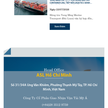
YANG MING CHI 1,2 TỶ USD ĐÓNG MỚI TÀU
CONTAINER LNG: TIẾP NỐI LOGISTICS XANH
CỦA CÁC ÔNG LỚN VẬN TẢI BIỂN
Ngày 23/07/2026
Hãng tàu Yang Ming Marine
Transport (Đài Loan) vừa ký hợp đồng
với tập đoàn đóng tàu Hanwha Ocean
(Hàn Quốc) để đóng mới
6 tàu
Xem thêm
container sử dụng động cơ nhiên liệu
kép LNG (LNG dual-fuel)
,
Head Office
ASL Hồ Chí Minh
Số 31/34A Ung Văn Khiêm, Phường Thạnh Mỹ Tây, TP. Hồ Chí
Minh, Việt Nam
Công Ty Cổ Phần Giao Nhận Vận Tải Mỹ Á
(+84)28 3512 9759