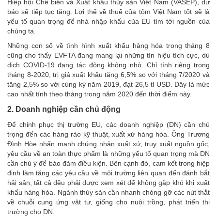
Hiệp hội Chế biến và Xuất khẩu thủy sản Việt Nam (VASEP), dự
báo sẽ tiếp tục tăng. Lợi thế về thuế của tôm Việt Nam tốt sẽ là
yếu tố quan trọng để nhà nhập khẩu của EU tìm tới nguồn của
chúng ta.
Những con số về tình hình xuất khẩu hàng hóa trong tháng 8
cũng cho thấy EVFTA đang mang lại những tín hiệu tích cực, dù
dịch COVID-19 đang tác động không nhỏ. Chỉ tính riêng trong
tháng 8-2020, trị giá xuất khẩu tăng 6,5% so với tháng 7/2020 và
tăng 2,5% so với cùng kỳ năm 2019, đạt 26,5 tỉ USD. Đây là mức
cao nhất tính theo tháng trong năm 2020 đến thời điểm này.
2. Doanh nghiệp cần chủ động
Để chinh phục thị trường EU, các doanh nghiệp (DN) cần chú
trọng đến các hàng rào kỹ thuật, xuất xứ hàng hóa. Ông Trương
Đình Hòe nhấn mạnh chứng nhận xuất xứ, truy xuất nguồn gốc,
yêu cầu về an toàn thực phẩm là những yếu tố quan trọng mà DN
cần chú ý để bảo đảm điều kiện. Bên cạnh đó, cam kết trong hiệp
định làm tăng các yêu cầu về môi trường liên quan đến đánh bắt
hải sản, tất cả đều phải được xem xét để không gặp khó khi xuất
khẩu hàng hóa. Ngành thủy sản cần nhanh chóng gỡ các nút thắt
về chuỗi cung ứng vật tư, giống cho nuôi trồng, phát triển thị
trường cho DN.