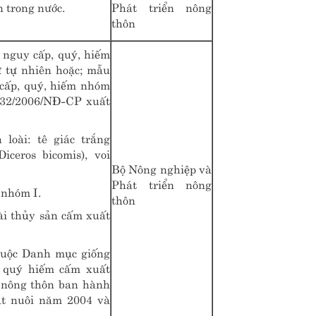
n trong nước.
Phát triển nông
thôn
 nguy cấp, quý, hiếm
ừ tự nhiên hoặc; mẫu
 cấp, quý, hiếm nhóm
ố 32/2006/NĐ-CP xuất
loài: tê giác trắng
iceros bicomis), voi
Bộ Nông nghiệp và
Phát triển nông
 nhóm I.
thôn
ài thủy sản cấm xuất
thuộc Danh mục giống
g quý hiếm cấm xuất
 nông thôn ban hành
ật nuôi năm 2004 và