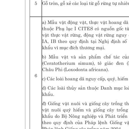
5
Gỗ tròn, gỗ xẻ các loại từ gỗ rừng tự nhiê
a) Mẫu vật động vật, thực vật hoang dã
thuộc Phụ lục I CITES có nguồn gốc t
vật thực vật rừng, động vật rừng nguy
IA, IB theo quy định tại Nghị định s
khẩu vì mục đích thương mại.
b) Mẫu vật và sản phẩm chế tác của 
(Ceratotherium simum), tê giác đen (D
Châu Phi (Loxodonta africana).
6
c) Các loài hoang dã nguy cấp, quý, hiếm
d) Các loài thủy sản thuộc Danh mục lo
khẩu.
đ) Giống vật nuôi và giống cây trồng 
vật nuôi quý hiếm và giống cây trồn
khẩu do Bộ Nông nghiệp và Phát triển
theo quy định của Pháp lệnh Giống v
Pháp lệnh Giống cây trồng năm 2004.