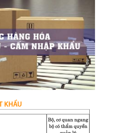
T KHẨU
Bộ, cơ quan ngang
bộ có thẩm quyền
quản lý