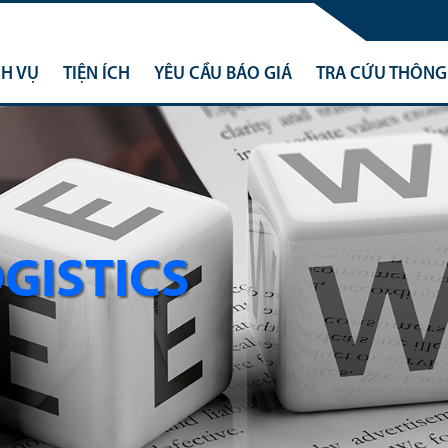
CH VỤ
TIỆN ÍCH
YÊU CẦU BÁO GIÁ
TRA CỨU THÔNG 
OGISTICS