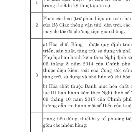
1
trang thiết bị kỹ thuật quân sự.
Pháo các loại (trừ pháo hiệu an toàn hà
2
của Bộ Giao thông vận tải), đèn trời, các 
máy đo tốc độ phương tiện giao thông.
a) Hóa chất Bảng 1 được quy định tro
triển, sản xuất, tàng trữ, sử dụng và phá
Phụ lục ban hành kèm theo Nghị định s
06 tháng 5 năm 2014 của Chính phủ 
thuộc diện kiểm soát của Công ước cấm 
3
tàng trữ, sử dụng và phá hủy vũ khí hóa 
b) Hóa chất thuộc Danh mục hóa chất 
lục III ban hành kèm theo Nghị định s
09 tháng 10 năm 2017 của Chính phủ 
hướng dẫn thi hành một số Điều của Luật
Hàng tiêu dùng, thiết bị y tế, phương ti
gồm các nhóm hàng: