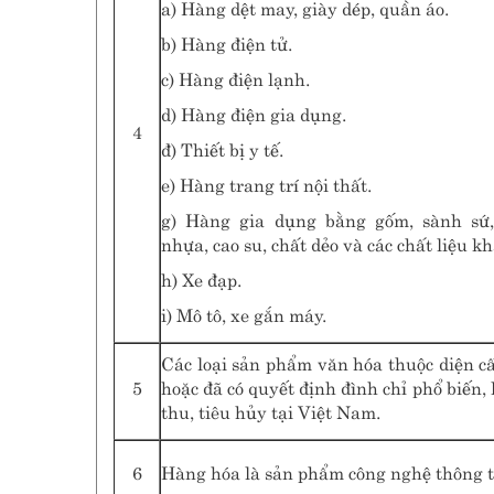
a) Hàng dệt may, giày dép, quần áo.
b) Hàng điện tử.
c) Hàng điện lạnh.
d) Hàng điện gia dụng.
4
đ) Thiết bị y tế.
e) Hàng trang trí nội thất.
g) Hàng gia dụng bằng gốm, sành sứ, 
nhựa, cao su, chất dẻo và các chất liệu kh
h) Xe đạp.
i) Mô tô, xe gắn máy.
Các loại sản phẩm văn hóa thuộc diện c
5
hoặc đã có quyết định đình chỉ phổ biến, 
thu, tiêu hủy tại Việt Nam.
6
Hàng hóa là sản phẩm công nghệ thông t