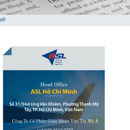
HẤT
Head Office
ASL Hồ Chí Minh
Số 31/34A Ung Văn Khiêm, Phường Thạnh Mỹ
Tây, TP. Hồ Chí Minh, Việt Nam
Công Ty Cổ Phần Giao Nhận Vận Tải Mỹ Á
(+84)28 3512 9759