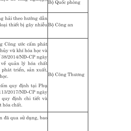
Bộ Quốc phòng
ng hải theo hướng dẫn
loại thiết bị gây nhiễu
Bộ Công an
ng Công ước cấm phát
 hủy vũ khí hóa học và
ố 38/2014/NĐ-CP ngày
về quản lý hóa chất
phát triển, sản xuất,
Bộ Công Thương
học.
cấm quy định tại Phụ
ố 113/2017/NĐ-CP ngày
quy định chi tiết và
 hóa chất.
ện đã qua sử dụng, bao