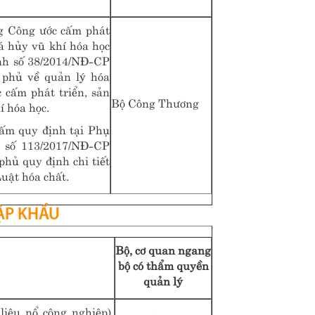
ng Công ước cấm phát
há hủy vũ khí hóa học
nh số 38/2014/NĐ-CP
 phủ về quản lý hóa
 cấm phát triển, sản
Bộ Công Thương
í hóa học.
cấm quy định tại Phụ
h số 113/2017/NĐ-CP
hủ quy định chi tiết
uật hóa chất.
ẬP KHẨU
Bộ, cơ quan ngang
bộ có thẩm quyền
quản lý
liệu nổ công nghiệp),