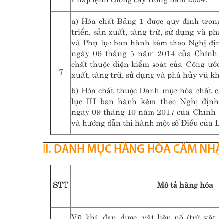
a) Hóa chất Bảng 1 được quy định tro
triển, sản xuất, tàng trữ, sử dụng và p
và Phụ lục ban hành kèm theo Nghị đị
ngày 06 tháng 5 năm 2014 của Chính
chất thuộc diện kiểm soát của Công ước
7
xuất, tàng trữ, sử dụng và phá hủy vũ kh
b) Hóa chất thuộc Danh mục hóa chất 
lục III ban hành kèm theo Nghị địn
ngày 09 tháng 10 năm 2017 của Chính p
và hướng dẫn thi hành một số Điều của L
II. DANH MỤC HÀNG HÓA CẤM NH
STT
Mô tả hàng hóa
Vũ khí, đạn dược, vật liệu nổ (trừ vật 