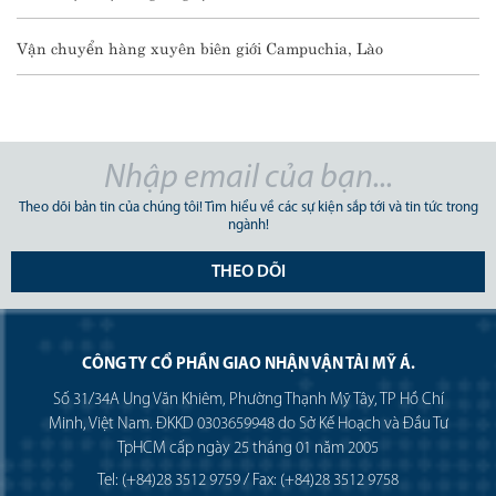
Vận chuyển hàng xuyên biên giới Campuchia, Lào
Theo dõi bản tin của chúng tôi! Tìm hiểu về các sự kiện sắp tới và tin tức trong
ngành!
THEO DÕI
CÔNG TY CỔ PHẦN GIAO NHẬN VẬN TẢI MỸ Á.
Số 31/34A Ung Văn Khiêm, Phường Thạnh Mỹ Tây, TP Hồ Chí
Minh, Việt Nam. ĐKKD 0303659948 do Sở Kế Hoạch và Đầu Tư
TpHCM cấp ngày 25 tháng 01 năm 2005
Tel: (+84)28 3512 9759 / Fax: (+84)28 3512 9758