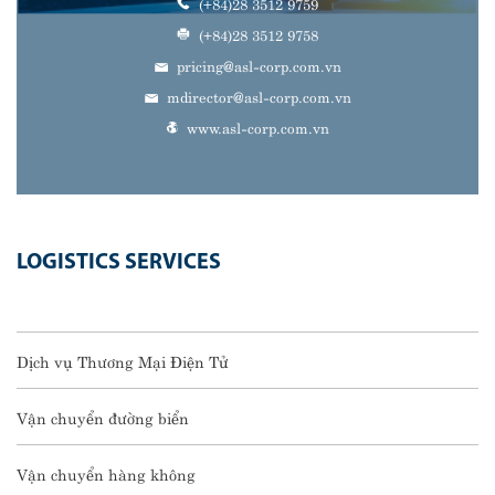
(+84)28 3512 9759
(+84)28 3512 9758
pricing@asl-corp.com.vn
mdirector@asl-corp.com.vn
www.asl-corp.com.vn
LOGISTICS SERVICES
Dịch vụ Thương Mại Điện Tử
Vận chuyển đường biển
Vận chuyển hàng không