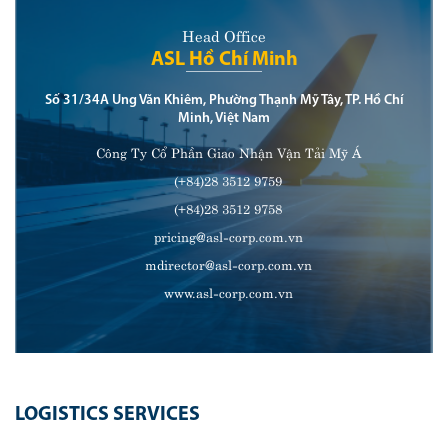
Head Office
ASL Hồ Chí Minh
Số 31/34A Ung Văn Khiêm, Phường Thạnh Mỹ Tây, TP. Hồ Chí
Minh, Việt Nam
Công Ty Cổ Phần Giao Nhận Vận Tải Mỹ Á
(+84)28 3512 9759
(+84)28 3512 9758
pricing@asl-corp.com.vn
mdirector@asl-corp.com.vn
www.asl-corp.com.vn
LOGISTICS SERVICES