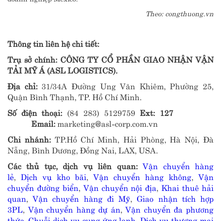
Theo: congthuong.vn
Thông tin liên hệ chi tiết:
Trụ sở chính:
CÔNG TY CỔ PHẦN GIAO NHẬN VẬN
TẢI MỸ Á (ASL LOGISTICS).
Địa chỉ:
31/34A Đường Ung Văn Khiêm, Phường 25,
Quận Bình Thạnh, TP. Hồ Chí Minh.
Số điện thoại:
(84 283) 5129759
Ext: 127
Email:
marketing@asl-corp.com.vn
Chi nhánh:
TP.Hồ Chí Minh, Hải Phòng, Hà Nội, Đà
Nẵng, Bình Dương, Đồng Nai, LAX, USA.
Các thủ tục, dịch vụ liên quan:
Vận chuyển hàng
lẻ
,
Dịch vụ kho bãi
,
Vận chuyển hàng không
,
Vận
chuyển đường biển
,
Vận chuyển nội địa
,
Khai thuê hải
quan
,
Vận chuyển hàng đi Mỹ
,
Giao nhận tích hợp
3PL
,
Vận chuyển hàng dự án
,
Vận chuyển đa phương
thức
,
Chuỗi dịch vụ cung ứng lạnh
,
Dịch vụ thương mại