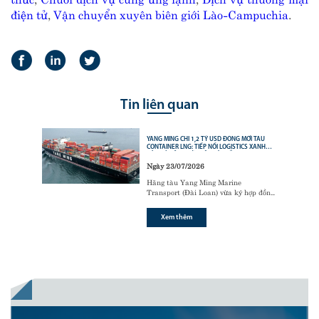
điện tử
,
Vận chuyển xuyên biên giới Lào-Campuchia
.
Tin liên quan
YANG MING CHI 1,2 TỶ USD ĐÓNG MỚI TÀU
CONTAINER LNG: TIẾP NỐI LOGISTICS XANH
CỦA CÁC ÔNG LỚN VẬN TẢI BIỂN
Ngày 23/07/2026
Hãng tàu Yang Ming Marine
Transport (Đài Loan) vừa ký hợp đồng
với tập đoàn đóng tàu Hanwha Ocean
(Hàn Quốc) để đóng mới
6 tàu
Xem thêm
container sử dụng động cơ nhiên liệu
kép LNG (LNG dual-fuel)
,