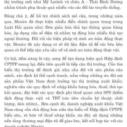
thị trường mới như Mỹ Latinh và châu Á - Thái Bình Dương
nhằm tránh phụ thuộc quá nhiều vào các đối tác truyền thống.
Đáng chú ý, để hỗ trợ chính sách mở cửa, trong những năm
qua, Mexico đã thực hiện nhiều điều chỉnh quan trọng trong
Luật Hải quan như: Đơn giản hóa thủ tục thông quan hàng
hóa, áp dụng cửa sổ điện tử nhằm tự động hóa nhiều thủ tục
ngoại thương. Đối với các biện pháp vệ sinh an toàn động thực
vật, Mexico đã xây dựng cơ sở dữ liệu điện tử để các bên liên
quan có thể tiếp cận yêu cầu về vệ sinh an toàn động thực vật.
Cơ hội, tiềm năng là vậy, song để tận dụng hiệu quả Hiệp định
CPTPP mang lại, điều tiên quyết là tiếp cận thị trường. Cần tìm
hiểu thị trường để đánh giá nhu cầu đối với sản phẩm của
mình, xác định lợi thế cạnh tranh, nắm vững những ưu đãi mà
sản phẩm Việt Nam được hưởng tại thị trường xuất khẩu;
nghiên cứu các quy định về nhập khẩu hàng hóa, thuế, thủ tục
hải quan, đặc biệt các quy định phi thuế quan như SPS (kiểm
dịch động thực vật) và TBT (các tiêu chuẩn kỹ thuật, chất
lượng, dán nhãn)… Bên cạnh đó, doanh nghiệp xuất khẩu Việt
Nam cũng cần chủ động hơn nữa tìm hiểu về Hiệp định CPTPP,
hiểu sâu, rõ hơn về thuế nhập khẩu ưu đãi; sử dụng những
nền tảng thương mại điện tử để giao lưu, kết nối hợp tác với các
doanh nghiệp Mexico.