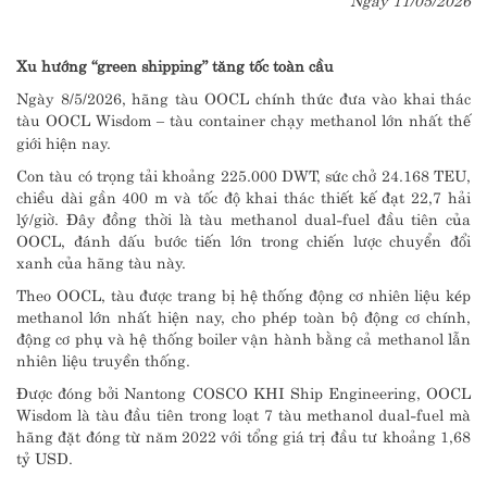
Xu hướng “green shipping” tăng tốc toàn cầu
Ngày 8/5/2026, hãng tàu OOCL chính thức đưa vào khai thác
tàu OOCL Wisdom – tàu container chạy methanol lớn nhất thế
giới hiện nay.
Con tàu có trọng tải khoảng 225.000 DWT, sức chở 24.168 TEU,
chiều dài gần 400 m và tốc độ khai thác thiết kế đạt 22,7 hải
lý/giờ. Đây đồng thời là tàu methanol dual-fuel đầu tiên của
OOCL, đánh dấu bước tiến lớn trong chiến lược chuyển đổi
xanh của hãng tàu này.
Theo OOCL, tàu được trang bị hệ thống động cơ nhiên liệu kép
methanol lớn nhất hiện nay, cho phép toàn bộ động cơ chính,
động cơ phụ và hệ thống boiler vận hành bằng cả methanol lẫn
nhiên liệu truyền thống.
Được đóng bởi Nantong COSCO KHI Ship Engineering, OOCL
Wisdom là tàu đầu tiên trong loạt 7 tàu methanol dual-fuel mà
hãng đặt đóng từ năm 2022 với tổng giá trị đầu tư khoảng 1,68
tỷ USD.