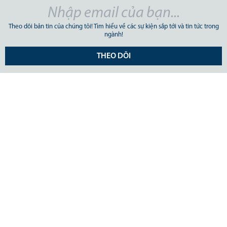
Theo dõi bản tin của chúng tôi! Tìm hiểu về các sự kiện sắp tới và tin tức trong
ngành!
THEO DÕI
CÔNG TY CỔ PHẦN GIAO NHẬN VẬN TẢI MỸ Á.
Số 31/34A Ung Văn Khiêm, Phường Thạnh Mỹ Tây, TP Hồ Chí
Minh, Việt Nam. ĐKKD 0303659948 do Sở Kế Hoạch và Đầu Tư
TpHCM cấp ngày 25 tháng 01 năm 2005
Tel: (+84)28 3512 9759 / Fax: (+84)28 3512 9758
Email: pricing@asl-corp.com.vn
Báo cáo
Lệnh giao hàng
Thông báo hàng đến