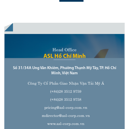
kép LNG (LNG dual-fuel)
,
Head Office
ASL Hồ Chí Minh
Số 31/34A Ung Văn Khiêm, Phường Thạnh Mỹ Tây, TP. Hồ Chí
Minh, Việt Nam
Công Ty Cổ Phần Giao Nhận Vận Tải Mỹ Á
(+84)28 3512 9759
(+84)28 3512 9758
pricing@asl-corp.com.vn
mdirector@asl-corp.com.vn
www.asl-corp.com.vn