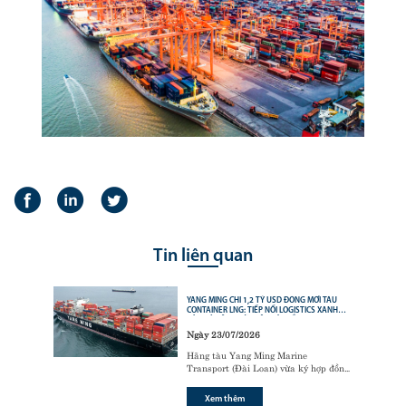
Tin liên quan
YANG MING CHI 1,2 TỶ USD ĐÓNG MỚI TÀU
CONTAINER LNG: TIẾP NỐI LOGISTICS XANH
CỦA CÁC ÔNG LỚN VẬN TẢI BIỂN
Ngày 23/07/2026
Hãng tàu Yang Ming Marine
Transport (Đài Loan) vừa ký hợp đồng
với tập đoàn đóng tàu Hanwha Ocean
(Hàn Quốc) để đóng mới
6 tàu
Xem thêm
container sử dụng động cơ nhiên liệu