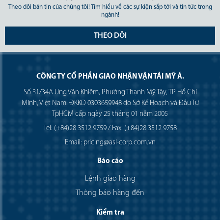
Theo dõi bản tin của chúng tôi! Tìm hiểu về các sự kiện sắp tới và tin tức trong
ngành!
THEO DÕI
CÔNG TY CỔ PHẦN GIAO NHẬN VẬN TẢI MỸ Á.
Số 31/34A Ung Văn Khiêm, Phường Thạnh Mỹ Tây, TP Hồ Chí
Minh, Việt Nam. ĐKKD 0303659948 do Sở Kế Hoạch và Đầu Tư
TpHCM cấp ngày 25 tháng 01 năm 2005
Tel: (+84)28 3512 9759 / Fax: (+84)28 3512 9758
Email: pricing@asl-corp.com.vn
Báo cáo
Lệnh giao hàng
Thông báo hàng đến
Kiểm tra