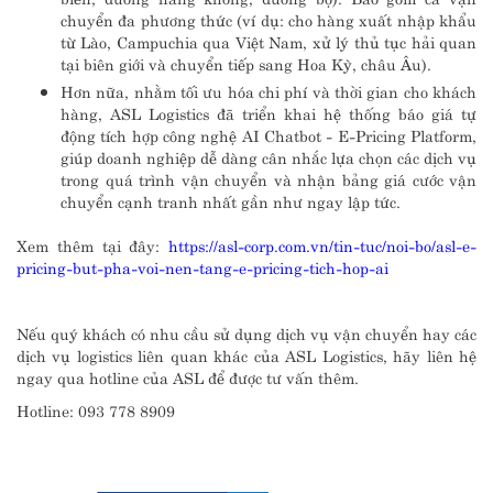
chuyển đa phương thức (ví dụ: cho hàng xuất nhập khẩu
từ Lào, Campuchia qua Việt Nam, xử lý thủ tục hải quan
tại biên giới và chuyển tiếp sang Hoa Kỳ, châu Âu).
Hơn nữa, nhằm tối ưu hóa chi phí và thời gian cho khách
hàng, ASL Logistics đã triển khai hệ thống báo giá tự
động tích hợp công nghệ AI Chatbot - E-Pricing Platform,
giúp doanh nghiệp dễ dàng cân nhắc lựa chọn các dịch vụ
trong quá trình vận chuyển và nhận bảng giá cước vận
chuyển cạnh tranh nhất gần như ngay lập tức.
Xem thêm tại đây:
https://asl-corp.com.vn/tin-tuc/noi-bo/asl-e-
pricing-but-pha-voi-nen-tang-e-pricing-tich-hop-ai
Nếu quý khách có nhu cầu sử dụng dịch vụ vận chuyển hay các
dịch vụ logistics liên quan khác của ASL Logistics, hãy liên hệ
ngay qua hotline của ASL để được tư vấn thêm.
Hotline: 093 778 8909