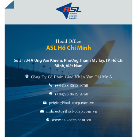
Head Office
ASL Hồ Chí Minh
Số 31/34A Ung Văn Khiêm, Phường Thạnh Mỹ Tây, TP. Hồ Chí
Minh, Việt Nam
Công Ty Cổ Phần Giao Nhận Vận Tải Mỹ Á
(+84)28 3512 9759
(+84)28 3512 9758
pricing@asl-corp.com.vn
mdirector@asl-corp.com.vn
www.asl-corp.com.vn