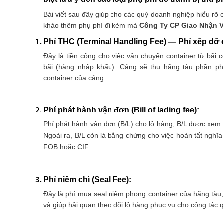
Bài viết sau đây giúp cho các quý doanh nghiệp hiểu rõ 
khảo thêm phụ phí đi kèm mà
Công Ty CP Giao Nhận V
Phí THC (Terminal Handling Fee) — Phí xếp dỡ 
Đây là tiền công cho việc vận chuyển container từ bãi 
bãi (hàng nhập khẩu). Cảng sẽ thu hãng tàu phần phí
container của cảng.
Phí phát hành vận đơn (Bill of lading fee):
Phí phát hành vận đơn (B/L) cho lô hàng, B/L được xem
Ngoài ra, B/L còn là bằng chứng cho việc hoàn tất nghĩ
FOB hoặc CIF.
Phí niêm chì (Seal Fee):
Đây là phí mua seal niêm phong container của hãng tàu,
và giúp hải quan theo dõi lô hàng phục vụ cho công tác 