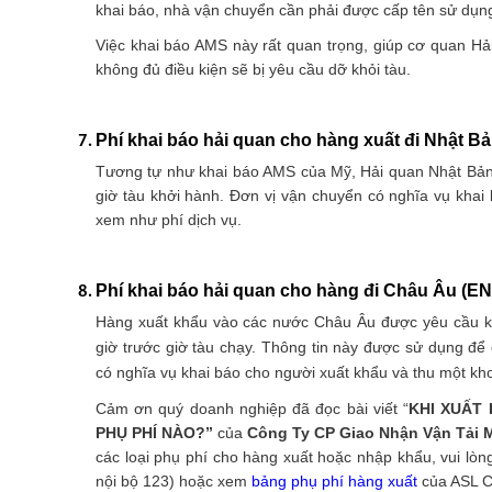
khai báo, nhà vận chuyển cần phải được cấp tên sử dụn
Việc khai báo AMS này rất quan trọng, giúp cơ quan H
không đủ điều kiện sẽ bị yêu cầu dỡ khỏi tàu.
Phí khai báo hải quan cho hàng xuất đi Nhật Bả
Tương tự như khai báo AMS của Mỹ, Hải quan Nhật Bản y
giờ tàu khởi hành. Đơn vị vận chuyển có nghĩa vụ khai
xem như phí dịch vụ.
Phí khai báo hải quan cho hàng đi Châu Âu (EN
Hàng xuất khẩu vào các nước Châu Âu được yêu cầu khai
giờ trước giờ tàu chạy. Thông tin này được sử dụng đ
có nghĩa vụ khai báo cho người xuất khẩu và thu một kh
Cảm ơn quý doanh nghiệp đã đọc bài viết “
KHI XUẤT
PHỤ PHÍ NÀO?”
của
Công Ty CP Giao Nhận Vận Tải 
các loại phụ phí cho hàng xuất hoặc nhập khẩu, vui lòn
nội bộ 123) hoặc xem
bảng phụ phí hàng xuất
của ASL C