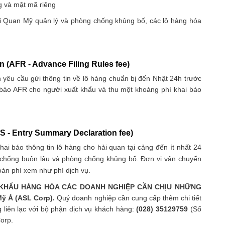
g và mật mã riêng
ải Quan Mỹ quản lý và phòng chống khủng bố, các lô hàng hóa
n (AFR - Advance Filing Rules fee)
êu cầu gửi thông tin về lô hàng chuẩn bị đến Nhật 24h trước
 báo AFR cho người xuất khẩu và thu một khoảng phí khai báo
S - Entry Summary Declaration fee)
 báo thông tin lô hàng cho hải quan tại cảng đến ít nhất 24
ể chống buôn lậu và phòng chống khủng bố. Đơn vị vận chuyển
oản phí xem như phí dịch vụ.
 KHẨU HÀNG HÓA CÁC DOANH NGHIỆP CẦN CHỊU NHỮNG
Mỹ Á (ASL Corp).
Quý doanh nghiệp cần cung cấp thêm chi tiết
g liên lạc với bộ phận dịch vụ khách hàng:
(028) 35129759
(Số
orp.