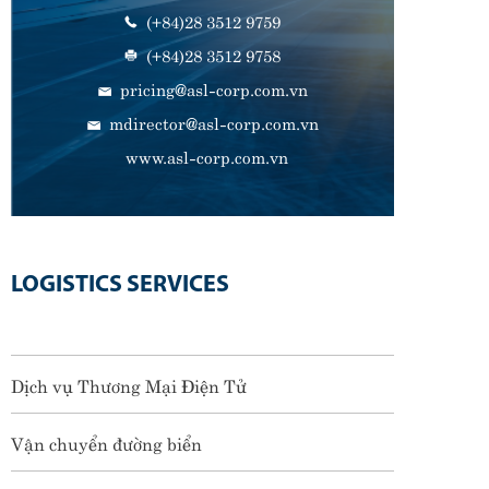
(+84)28 3512 9759
(+84)28 3512 9758
pricing@asl-corp.com.vn
mdirector@asl-corp.com.vn
www.asl-corp.com.vn
LOGISTICS SERVICES
Dịch vụ Thương Mại Điện Tử
Vận chuyển đường biển