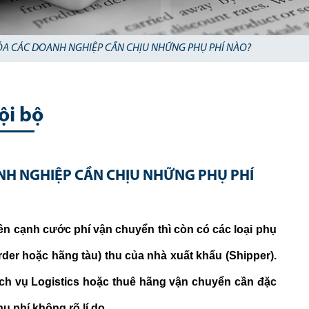
ÓA CÁC DOANH NGHIỆP CẦN CHỊU NHỮNG PHỤ PHÍ NÀO?
ội bộ
NH NGHIỆP CẦN CHỊU NHỮNG PHỤ PHÍ
ên cạnh cước phí vận chuyển thì còn có các loại phụ
der hoặc hãng tàu) thu của nhà xuất khẩu (Shipper).
ịch vụ Logistics hoặc thuê hãng vận chuyển cần đặc
hụ phí không rõ lí do.