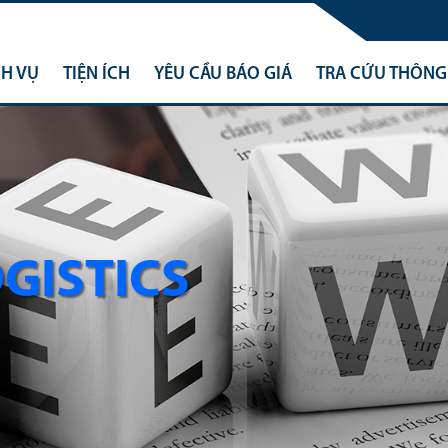
CH VỤ
TIỆN ÍCH
YÊU CẦU BÁO GIÁ
TRA CỨU THÔNG 
OGISTICS