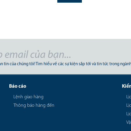
dòng tiền, hạn chế rủi ro và xây
dựng mối quan hệ bền vững với đối
tác nước ngoài
n tin của chúng tôi! Tìm hiểu về các sự kiện sắp tới và tin tức trong ngành
Báo cáo
Kiể
Lệnh giao hàng
Lị
Thông báo hàng đến
Lị
Lị
Vậ