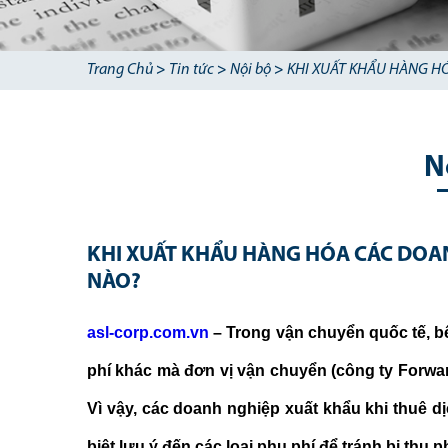
Trang Chủ
>
Tin tức
>
Nội bộ
>
KHI XUẤT KHẨU HÀNG H
N
KHI XUẤT KHẨU HÀNG HÓA CÁC DOA
NÀO?
asl-corp.com.vn
– Trong vận chuyển quốc tế, b
phí khác mà đơn vị vận chuyển (công ty Forwar
Vì vậy, các doanh nghiệp xuất khẩu khi thuê d
biệt lưu ý đến các loại phụ phí để tránh bị thu p