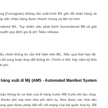
ng (Consignee) không cần xuất trình B/L gốc để nhận hàng và
iúp việc nhận hàng được nhanh chóng và tiện lợi hơn.
ered B/L. Tuy nhiên việc phát hành Surrendered Bill và giải
yển quy định gọi là phí Telex release.
ều chỉnh thông tin cần thể hiện trên B/L. Nếu quá thời hạn đó,
 bổ sung hoặc thay đổi thông tin. Chính vì thế, hãy nắm kỹ thời
hi phí.
 hàng xuất đi Mỹ (AMS - Automated Manifest System
báo thông tin cơ bản của lô hàng trước 48h trước khi tàu chạy.
 khoản phí này xem như phí dịch vụ. Ams được các nhà vận
rung gian được phép kết nối với mạng của hải quân hoa kỳ. Để