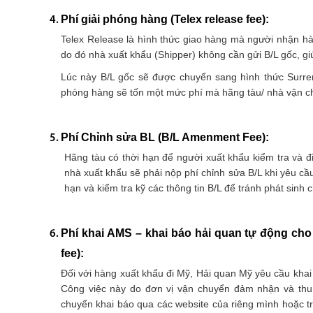
Phí giải phóng hàng (Telex release fee):
Telex Release là hình thức giao hàng mà người nhận hà
do đó nhà xuất khẩu (Shipper) không cần gửi B/L gốc, g
Lúc này B/L gốc sẽ được chuyển sang hình thức Surrend
phóng hàng sẽ tốn một mức phí mà hãng tàu/ nhà vận chu
Phí Chỉnh sửa BL (B/L Amenment Fee):
Hãng tàu có thời hạn để người xuất khẩu kiểm tra và đi
nhà xuất khẩu sẽ phải nộp phí chỉnh sửa B/L khi yêu cầu
hạn và kiểm tra kỹ các thông tin B/L để tránh phát sinh c
Phí khai AMS – khai báo hải quan tự động cho
fee):
Đối với hàng xuất khẩu đi Mỹ, Hải quan Mỹ yêu cầu khai 
Công việc này do đơn vị vận chuyển đảm nhận và thu
chuyển khai báo qua các website của riêng mình hoặc t