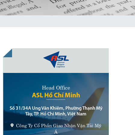
Head Office
ASL Hồ Chí Minh
Số 31/34A Ung Văn Khiêm, Phường Thạnh Mỹ
Tây, TP. Hồ Chí Minh, Việt Nam
Công Ty Cổ Phần Giao Nhận Vận Tải Mỹ
Á