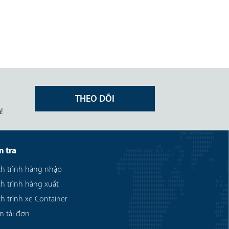
nhằm tối ưu chi phí, giảm rủi ro và
nâng cao năng lực cạnh tranh.
THEO DÕI
!
m tra
ch trình hàng nhập
ch trình hàng xuất
ch trình xe Container
n tải đơn