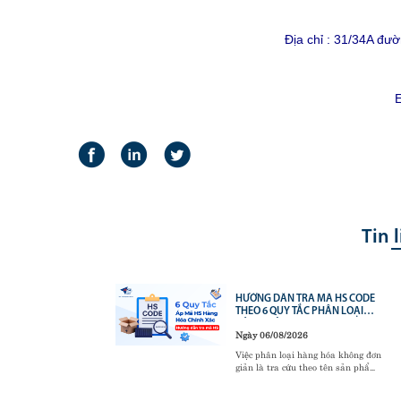
Địa chỉ : 31/34A đ
E
Tin 
VỮNG
HƯỚNG DẪN TRA MÃ HS CODE
TICS –
THEO 6 QUY TẮC PHÂN LOẠI
O
HÀNG HÓA
Ngày 06/08/2026
N
ơng trình
Việc phân loại hàng hóa không đơn
thức về
giản là tra cứu theo tên sản phẩm
5 và 5S -
mà phải tuân thủ 6 Quy tắc phân
ự mới
loại mã HS (GRI). Đây là cơ sở