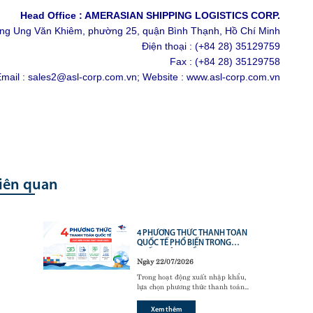
Head Office : AMERASIAN SHIPPING LOGISTICS CORP.
ường Ung Văn Khiêm, phường 25, quận Bình Thạnh, Hồ Chí Minh
Điện thoại : (+84 28) 35129759
Fax : (+84 28) 35129758
mail : sales2@asl-corp.com.vn; Website : www.asl-corp.com.vn
liên quan
4 PHƯƠNG THỨC THANH TOÁN
QUỐC TẾ PHỔ BIẾN TRONG
XUẤT NHẬP KHẨU
Ngày 22/07/2026
Trong hoạt động xuất nhập khẩu,
lựa chọn phương thức thanh toán
quốc tế phù hợp là yếu tố quan
trọng giúp doanh nghiệp đảm bảo
Xem thêm